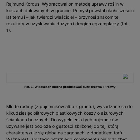
Rajmund Kordus. Wypracował on metodę uprawy roślin w
koszach dołowanych w gruncie. Pomysł powstał około sześciu
lat temu i – jak twierdzi właściciel – przynosi znakomite
rezultaty w uzyskiwaniu dużych i drogich egzemplarzy (fot.
1).
Fot. 1. W koszach można produkować duże drzewa i krzewy
Młode rośliny (z pojemników albo z gruntu), wysadzane są do
kilkudziesięciolitrowych plastikowych koszy o ażurowych
ściankach bocznych. Do wypełnienia tych pojemników
używane jest podłoże o gęstości zbliżonej do tej, którą
charakteryzuje się gleba na zagonach, z dodatkiem torfu.
Ważne jest, aby tego ostatniego komponentu nie było zbyt