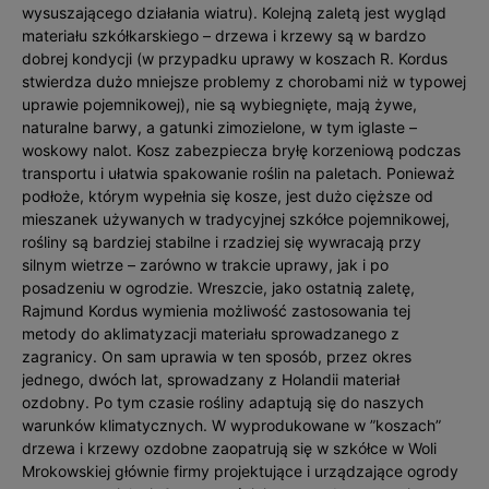
wysuszającego działania wiatru). Kolejną zaletą jest wygląd
materiału szkółkarskiego – drzewa i krzewy są w bardzo
dobrej kondycji (w przypadku uprawy w koszach R. Kordus
stwierdza dużo mniejsze problemy z chorobami niż w typowej
uprawie pojemnikowej), nie są wybiegnięte, mają żywe,
naturalne barwy, a gatunki zimozielone, w tym iglaste –
woskowy nalot. Kosz zabezpiecza bryłę korzeniową podczas
transportu i ułatwia spakowanie roślin na paletach. Ponieważ
podłoże, którym wypełnia się kosze, jest dużo cięższe od
mieszanek używanych w tradycyjnej szkółce pojemnikowej,
rośliny są bardziej stabilne i rzadziej się wywracają przy
silnym wietrze – zarówno w trakcie uprawy, jak i po
posadzeniu w ogrodzie. Wreszcie, jako ostatnią zaletę,
Rajmund Kordus wymienia możliwość zastosowania tej
metody do aklimatyzacji materiału sprowadzanego z
zagranicy. On sam uprawia w ten sposób, przez okres
jednego, dwóch lat, sprowadzany z Holandii materiał
ozdobny. Po tym czasie rośliny adaptują się do naszych
warunków klimatycznych. W wyprodukowane w ”koszach”
drzewa i krzewy ozdobne zaopatrują się w szkółce w Woli
Mrokowskiej głównie firmy projektujące i urządzające ogrody