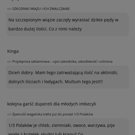
on
SZKODNIKI WIĄZU I ICH ZWALCZANIE
Na szczepionym wiązie zaczęły wyrastać dzikie pędy w
bardzo dużej ilości. Co z nimi należy
Kinga
on
Przylepnica szklarniowa – opis szkodnika, szkodliwość i ochrona
Dzień dobry. Mam tego zatrważającą ilość na aktinidii,
dolnych liściach i łodygach. Multum tego jest!!!
kolejna garść dupereli dla młodych imbecyli
on
Żywność wegańska trafia już do ponad 1/3 Polaków
1/3 Polaków je chleb, ziemniaki, owoce, warzywa, pije
wodę z butelek, studni lub kranu? Co