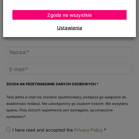
Zgoda na wszystkie
Ustawienia
ZGODA NA PRZETWARZANIE DANYCH OSOBOWYCH
*
Twój adres e-mail nie zostanie opublikowany, podajesz go wyłącznie do
wiadomości redakcji. Nie udostępnimy go osobom trzecim. Nie wysyłamy
spamu. Pola, których wypełnienie jest wymagane, są oznaczone
symbolem*.
I have read and accepted the
Privacy Policy
*