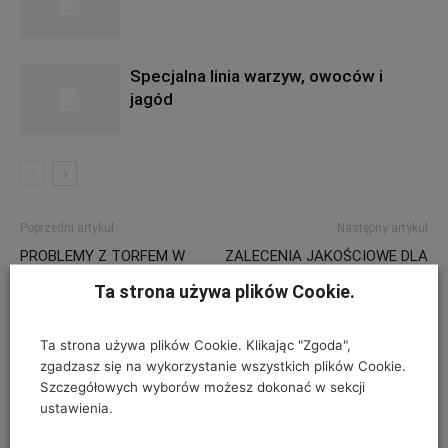
Specjalna linia warzyw, owoców i
jagód
Poprzedni artykuł
Następny artykuł
PROBLEMY Z TORFEM W
ZALECENIA JAKOŚCIOWE DLA
EUROPIE
OZDOBNEGO MATERIAŁU
Ta strona używa plików Cookie.
SZKÓŁKARSKIEGO, część IV
Ta strona używa plików Cookie. Klikając "Zgoda",
zgadzasz się na wykorzystanie wszystkich plików Cookie.
ZOSTAW ODPOWIEDŹ
Szczegółowych wyborów możesz dokonać w sekcji
ustawienia.