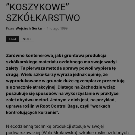
”KOSZYKOWE”
SZKÓŁKARSTWO
Przez
Wojciech Górka
-
1 lutego 1999
TAGI
NULL
Zarówno kontenerowa, jak i gruntowa produkcja
szkółkarskiego materiału ozdobnego ma swoje wady i
zalety. Ta pierwsza metoda uprawy powoli wypiera tę
drugą. Wielu szkółkarzy wyraża jednak opinię, że
wyprodukowane w gruncie duże egzemplarze prezentują
się znacznie atrakcyjnej. Dlatego na Zachodzie wciąż
poszukuje się sposobów na wykorzystanie w praktyce
zalet obydwu metod. Jednym z nich jest, na przykład,
uprawa roślin w Root Control Bags, czyli ''workach
kontrolujących korzenie''.
Niecodzienną technikę produkcji stosuje w swojej
podwarszawskiej (Wola Mrokowska) szkółce roślin ozdobnych