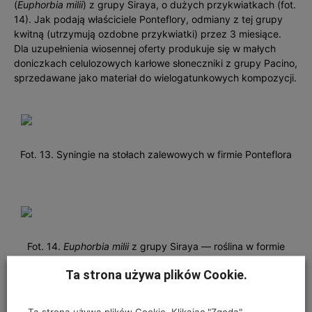
(
Euphorbia milii
) z grupy Siraya, o dużych przykwiatkach (fot.
14). Jak podają właściciele Ponteflory, odmiany z tej grupy
kwitną (utrzymują ozdobne przykwiatki) przez 3 miesiące.
Dla uzupełnienia wiosennej oferty produkuje się w małych
doniczkach celulozowych karłowe słoneczniki z grupy Pacino,
sprzedawane jako materiał do wielogatunkowych kompozycji.
Fot. 13. Syningie na stołach zalewowych w firmie Ponteflora
Fot. 14.
Euphorbia milii
z grupy Siraya — roślina w formie
piennej
Ta strona używa plików Cookie.
Ta strona używa plików Cookie. Klikając "Zgoda",