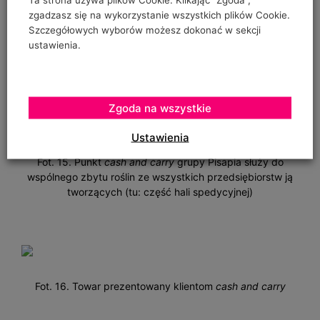
Cash and carry
Pisapia s.r.l.
to nowa inwestycja, ukończona w
zgadzasz się na wykorzystanie wszystkich plików Cookie.
2
październiku 2003 roku. Na powierzchni 5200 m
Szczegółowych wyborów możesz dokonać w sekcji
prezentowane są rośliny produkowane przez całe konsorcjum
ustawienia.
(fot. 15). Z tej nowoczesnej i dobrze wyposażonej hurtowni
(fot. 16) korzystają właściciele punktów sprzedaży detalicznej
— okolicznych i bardziej oddalonych od Pontecagnano.
Zgoda na wszystkie
Ustawienia
Fot. 15. Punkt
cash and carry
grupy Pisapia służy do
wspólnego zbytu roślin ze wszystkich przedsiębiorstw ją
tworzących (tu: część hali spedycyjnej)
Fot. 16. Towar prezentowany klientom
cash and carry