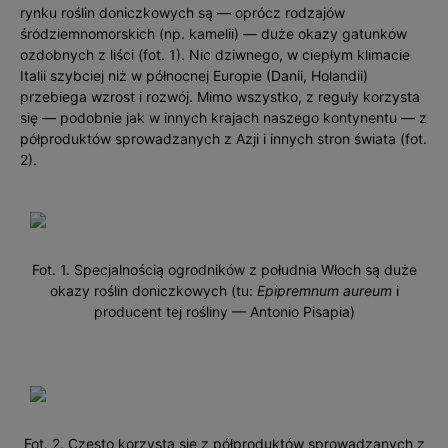
rynku roślin doniczkowych są — oprócz rodzajów
śródziemnomorskich (np. kamelii) — duże okazy gatunków
ozdobnych z liści (fot. 1). Nic dziwnego, w ciepłym klimacie
Italii szybciej niż w północnej Europie (Danii, Holandii)
przebiega wzrost i rozwój. Mimo wszystko, z reguły korzysta
się — podobnie jak w innych krajach naszego kontynentu — z
półproduktów sprowadzanych z Azji i innych stron świata (fot.
2).
Fot. 1. Specjalnością ogrodników z południa Włoch są duże
okazy roślin doniczkowych (tu:
Epipremnum aureum
i
producent tej rośliny — Antonio Pisapia)
Fot. 2. Często korzysta się z półproduktów sprowadzanych z