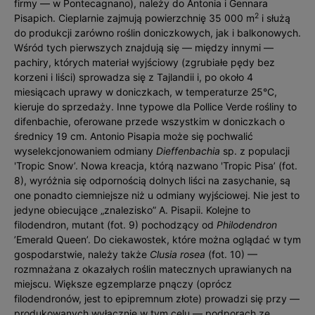
firmy — w Pontecagnano), należy do Antonia i Gennara
2
Pisapich. Cieplarnie zajmują powierzchnię 35 000 m
i służą
do produkcji zarówno roślin doniczkowych, jak i balkonowych.
Wśród tych pierwszych znajdują się — między innymi —
pachiry, których materiał wyjściowy (zgrubiałe pędy bez
korzeni i liści) sprowadza się z Tajlandii i, po około 4
miesiącach uprawy w doniczkach, w temperaturze 25°C,
kieruje do sprzedaży. Inne ty­powe dla Pollice Verde rośliny to
difenbachie, oferowane przede wszystkim w doniczkach o
średnicy 19 cm. Antonio Pisapia może się pochwalić
wyselekcjonowaniem odmiany
Dieffenbachia
sp. z populacji
'Tropic Snow’. Nowa kreacja, którą nazwano 'Tropic Pisa’ (fot.
8), wyróżnia się odpornością dolnych liści na zasychanie, są
one ponadto ciemniejsze niż u odmiany wyjściowej. Nie jest to
jedyne obiecujące „znalezisko” A. Pisapii. Kolejne to
filodendron, mutant (fot. 9) pochodzący od
Philodendron
’Emerald Queen’. Do ciekawos­tek, które można oglądać w tym
gospodarstwie, należy także
Clusia rosea
(fot. 10) —
rozmnażana z okazałych roślin matecznych uprawianych na
miejscu. Większe egzemplarze pnączy (oprócz
filodendronów, jest to epipremnum złote) prowadzi się przy —
produkowanych wyłącznie w tym celu — podporach ze