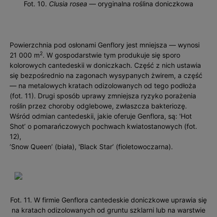
Fot. 10.
Clusia rosea
— oryginalna roślina doniczkowa
Powierzchnia pod osłonami Genflory jest mniejsza — wynosi
2
21 000 m
. W gospodarstwie tym produkuje się sporo
kolorowych cantedeskii w doniczkach. Część z nich ustawia
się bezpośrednio na zagonach wysypanych żwirem, a część
— na metalowych kratach odizolowanych od tego podłoża
(fot. 11). Drugi sposób uprawy zmniejsza ryzyko porażenia
roślin przez choroby odglebowe, zwłaszcza bakteriozę.
Wśród odmian cantedeskii, jakie oferuje Genflora, są: 'Hot
Shot’ o pomarańczowych pochwach kwia­tostanowych (fot.
12),
’Snow Queen’ (biała), 'Black Star’ (fioletowoczarna).
Fot. 11. W firmie Genflora cantedeskie doniczkowe uprawia się
na kratach odizolowanych od gruntu szklarni lub na warstwie