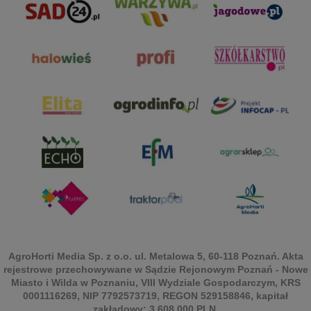
AgroHorti Media Sp. z o.o. ul. Metalowa 5, 60-118 Poznań. Akta
rejestrowe przechowywane w Sądzie Rejonowym Poznań - Nowe
Miasto i Wilda w Poznaniu, VIII Wydziale Gospodarczym, KRS
0001116269, NIP 7792573719, REGON 529158846, kapitał
zakładowy: 3.608.000 PLN.