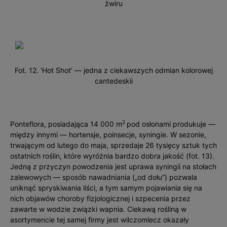
żwiru
Fot. 12. 'Hot Shot’ — jedna z ciekawszych odmian kolorowej
cantedeskii
2
Ponteflora, posiadająca 14 000 m
pod osłonami produkuje —
między innymi — hortensje, poinsecje, syningie. W sezonie,
trwającym od lutego do maja, sprzedaje 26 tysięcy sztuk tych
ostatnich roślin, które wyróżnia bardzo dobra jakość (fot. 13).
Jedną z przyczyn powodzenia jest uprawa syningii na stołach
zalewowych — sposób nawadniania („od dołu”) pozwala
uniknąć spryskiwania liści, a tym samym pojawiania się na
nich objawów choroby fizjologicznej i szpecenia przez
zawarte w wodzie związki wapnia. Ciekawą rośliną w
asortymencie tej samej firmy jest wilczomlecz okazały