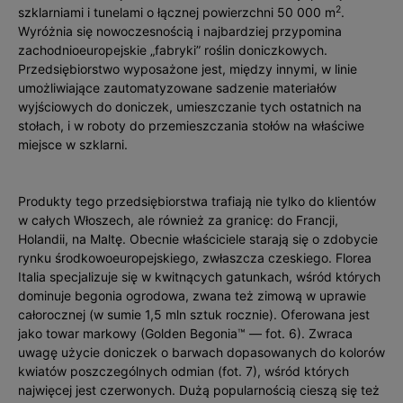
2
szklarniami i tunelami o łącznej powierzchni 50 000 m
.
Wyróżnia się nowoczesnością i najbardziej przypomina
zachodnioeuropejskie „fabryki” roślin doniczkowych.
Przedsiębiorstwo wyposażone jest, między innymi, w linie
umożliwiające zautomatyzowane sadzenie materiałów
wyjściowych do doniczek, umieszczanie tych ostatnich na
stołach, i w roboty do przemieszczania stołów na właściwe
miejsce w szklarni.
Produkty tego przedsiębiorstwa trafiają nie tylko do klientów
w całych Włoszech, ale również za granicę: do Francji,
Holandii, na Maltę. Obecnie właściciele starają się o zdobycie
rynku środkowoeuropejskiego, zwłaszcza czeskiego. Florea
Italia specjalizuje się w kwitnących gatunkach, wśród których
dominuje begonia ogrodowa, zwana też zimową w uprawie
całorocznej (w sumie 1,5 mln sztuk rocznie). Oferowana jest
jako towar markowy (Golden Begonia™ — fot. 6). Zwraca
uwagę użycie doniczek o barwach dopasowanych do kolorów
kwiatów poszczególnych odmian (fot. 7), wśród których
najwięcej jest czerwonych. Dużą popularnością cieszą się też