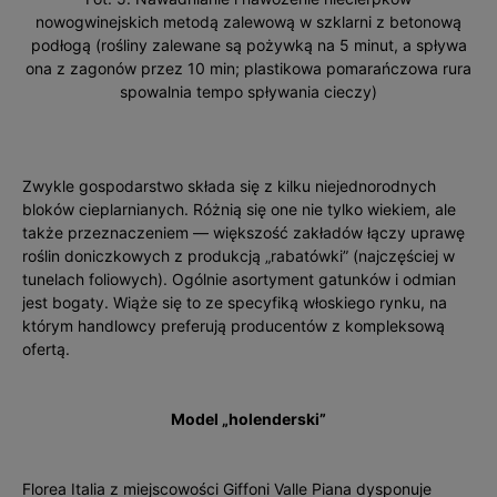
nowogwinejskich metodą zalewową w szklarni z betonową
podłogą (rośliny zale­wane są pożywką na 5 minut, a spływa
ona z zagonów przez 10 min; plastikowa pomarańczowa rura
spowalnia tempo spływania cieczy)
Zwykle gospodarstwo składa się z kilku niejednorodnych
bloków cieplarnianych. Różnią się one nie tylko wiekiem, ale
także przeznaczeniem — większość zakładów łączy uprawę
roślin doniczkowych z produkcją „rabatówki” (najczęściej w
tunelach foliowych). Ogólnie asortyment gatunków i odmian
jest bogaty. Wiąże się to ze specyfiką włoskiego rynku, na
którym handlowcy preferują producentów z kompleksową
ofertą.
Model „holenderski”
Florea Italia z miejscowości Giffoni Valle Piana dysponuje