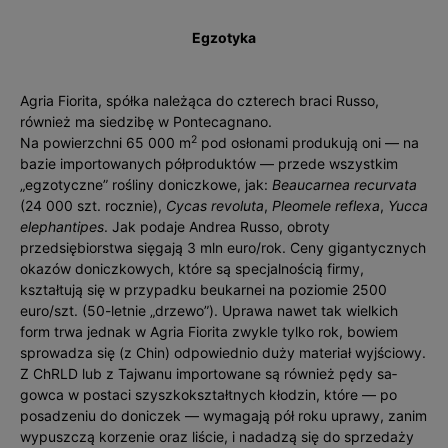
Egzotyka
Agria Fiorita, spółka należąca do czterech braci Russo,
również ma siedzibę w Pontecagnano.
2
Na powierzchni 65 000 m
pod osłonami produkują oni — na
bazie importowanych półproduktów — przede wszystkim
„egzotyczne” rośliny doniczkowe, jak:
Beaucarnea recurvata
(24 000 szt. rocznie),
Cycas revoluta
,
Pleomele reflexa
,
Yucca
elephantipes
.
Jak podaje Andrea Russo, obroty
przedsiębiorstwa sięgają 3 mln euro/rok. Ceny gigantycznych
okazów doniczkowych, które są spec­jalnością firmy,
kształtują się w przypadku beukarnei na poziomie 2500
euro/szt. (50-letnie „drzewo”). Uprawa nawet tak wielkich
form trwa jednak w Agria Fiorita zwykle tylko rok, bowiem
sprowadza się (z Chin) odpowiednio duży ma­teriał wyjściowy.
Z ChRLD lub z Tajwanu importowane są również pędy sa­
gowca w postaci szyszkokształtnych kłodzin, które — po
posadzeniu do doniczek — wyma­gają pół roku uprawy, zanim
wypuszczą korzenie oraz liście, i nadadzą się do sprzedaży