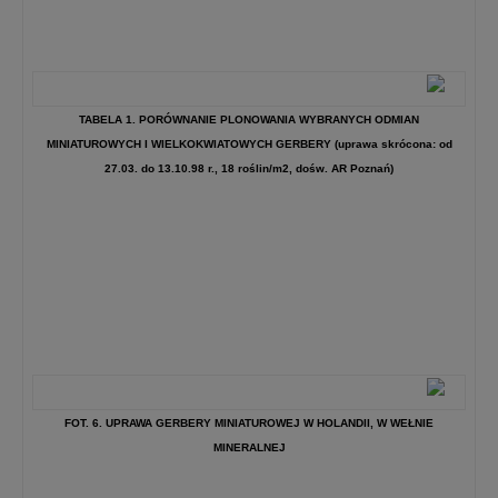
TABELA 1. PORÓWNANIE PLONOWANIA WYBRANYCH ODMIAN
MINIATUROWYCH I WIELKOKWIATOWYCH GERBERY (uprawa skrócona: od
27.03. do 13.10.98 r., 18 roślin/m2, dośw. AR Poznań)
FOT. 6. UPRAWA GERBERY MINIATUROWEJ W HOLANDII, W WEŁNIE
MINERALNEJ