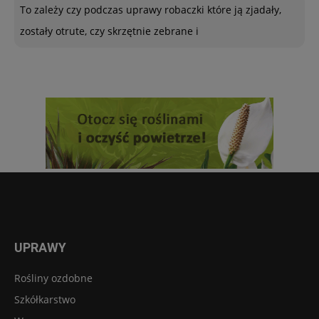
To zależy czy podczas uprawy robaczki które ją zjadały,
zostały otrute, czy skrzętnie zebrane i
UPRAWY
Rośliny ozdobne
Szkółkarstwo