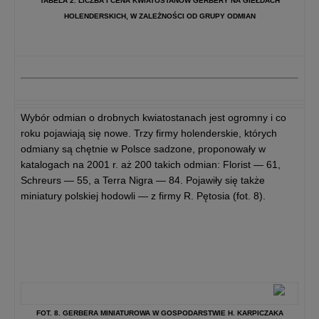
TABELA 2. LICZBA I CENA KWIATOSTANÓW GERBERY NA GIEŁDACH
HOLENDERSKICH, W ZALEŻNOŚCI OD GRUPY ODMIAN
Wybór odmian o drobnych kwiatostanach jest ogromny i co
roku pojawiają się nowe. Trzy firmy holenderskie, których
odmiany są chętnie w Polsce sadzone, proponowały w
katalogach na 2001 r. aż 200 takich odmian: Florist — 61,
Schreurs — 55, a Terra Nigra — 84. Pojawiły się także
miniatury polskiej hodowli — z firmy R. Pętosia (fot. 8).
FOT. 8. GERBERA MINIATUROWA W GOSPODARSTWIE H. KARPICZAKA