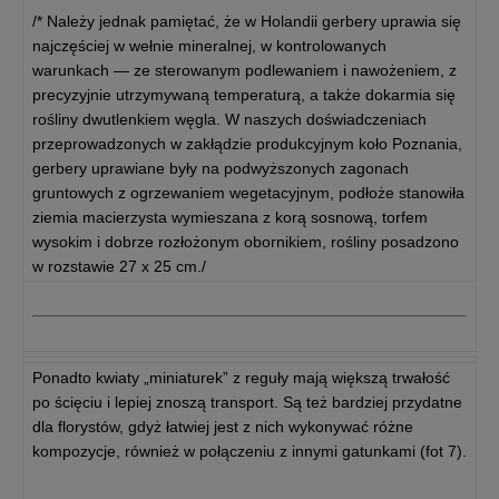
/* Należy jednak pamiętać, że w Holandii gerbery uprawia się
najczęściej w wełnie mineralnej, w kontrolowanych
warunkach — ze sterowanym podlewaniem i nawożeniem, z
precyzyjnie utrzymywaną temperaturą, a także dokarmia się
rośliny dwutlenkiem węgla. W naszych doświadczeniach
przeprowadzonych w zakłądzie produkcyjnym koło Poznania,
gerbery uprawiane były na podwyższonych zagonach
gruntowych z ogrzewaniem wegetacyjnym, podłoże stanowiła
ziemia macierzysta wymieszana z korą sosnową, torfem
wysokim i dobrze rozłożonym obornikiem, rośliny posadzono
w rozstawie 27 x 25 cm./
Ponadto kwiaty „miniaturek” z reguły mają większą trwałość
po ścięciu i lepiej znoszą transport. Są też bardziej przydatne
dla florystów, gdyż łatwiej jest z nich wykonywać różne
kompozycje, również w połączeniu z innymi gatunkami (fot 7).