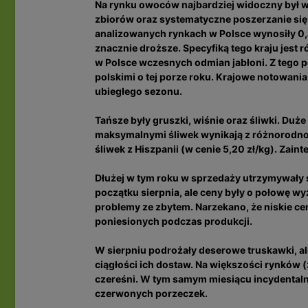
Na rynku owoców najbardziej widoczny był 
zbiorów oraz systematyczne poszerzanie si
analizowanych rynkach w Polsce wynosiły 0,8
znacznie droższe. Specyfiką tego kraju jest
w Polsce wczesnych odmian jabłoni. Z tego 
polskimi o tej porze roku. Krajowe notowania
ubiegłego sezonu.
Tańsze były gruszki, wiśnie oraz śliwki. Du
maksymalnymi śliwek wynikają z różnorodno
śliwek z Hiszpanii (w cenie 5,20 zł/kg). Zain
Dłużej w tym roku w sprzedaży utrzymywały s
początku sierpnia, ale ceny były o połowę w
problemy ze zbytem. Narzekano, że niskie c
poniesionych podczas produkcji.
W sierpniu podrożały deserowe truskawki, a
ciągłości ich dostaw. Na większości rynków (
czereśni. W tym samym miesiącu incydentalnie
czerwonych porzeczek.