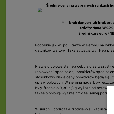
Średnie ceny na wybranych rynkach h
* — brak danych lub brak pro
źródło: dane WGRO 
średni kurs euro (NB
Podobnie jak w lipcu, także w sierpniu na ry
gatunków warzyw. Taka sytuacja wynikała prz
Prawie o połowę staniała cebula oraz wszystk
(polowych i spod osłon), pomidorów spod osł
stosunkowo niskie ceny pomidorów będą się 
upraw polowych. W sierpniu nadal były jeszcz
były średnio o 0,30 zł/kg wyższe od notowań
także o połowę wyższe niż o tej samej porze u
W sierpniu podrożała rzodkiewka i kapusta pek