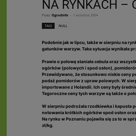
NA RYNKACH – 
Przez
Ogrodinfo
-
1 września 2004
TAGI
NULL
Podobnie jak w lipcu, także w sierpniu na 
gatunków warzyw. Taka sytuacja wynikała pr
Prawie o połowę staniała cebula oraz wszyst
ogórków (polowych i spod osłon), pomidoró
Przewidywano, że stosunkowo niskie ceny p
podaż pomidorów z upraw polowych. W sierp
importowane z Holandii. Ich ceny były średn
Tegoroczne ceny tych warzyw są także o poło
W sierpniu podrożała rzodkiewka i kapusta p
notowania krótkich ogórków spod osłon oraz 
Na rynku w Poznaniu pojawiła się za to w sp
zł/kg.