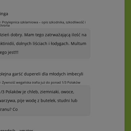
inga
n
Przylepnica szklarniowa – opis szkodnika, szkodliwość i
chrona
Dzień dobry. Mam tego zatrważającą ilość na
aktinidii, dolnych liściach i łodygach. Multum
ego jest!!!
olejna garść dupereli dla młodych imbecyli
n
Żywność wegańska trafia już do ponad 1/3 Polaków
1/3 Polaków je chleb, ziemniaki, owoce,
warzywa, pije wodę z butelek, studni lub
kranu? Co
grodnik - amator