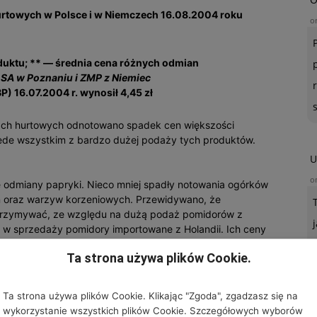
urtowych w Polsce i w Niemczech 16.08.2004 roku
o
duktu; ** — średnia cena różnych odmian
SA w Poznaniu i ZMP z Niemiec
P) 16.07.2004 r. wynosił 4,45 zł
nkach hurtowych odnotowano spadek cen większości
ede wszystkim z bardzo dużej podaży tych produktów.
U
o
ie odmiany papryki. Nieco mniej spadły notowania ogórków
on oraz warzyw korzeniowych. Przewidywano, że
utrzymywać, ze względu na dużą podaż pomidorów z
e w sprzedaży pomidory importowane z Holandii. Ich ceny
 pomidorów polskich. Tegoroczne ceny tych warzyw są
Ta strona używa plików Cookie.
biegłego roku.
Ta strona używa plików Cookie. Klikając "Zgoda", zgadzasz się na
ińska, a na rynkach niemieckich wzmocniły się notowania
wykorzystanie wszystkich plików Cookie. Szczegółowych wyborów