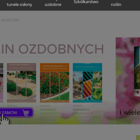
Szkółkarstwo
tunele osłony
ozdobne
roślin
I WARZYWA