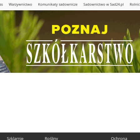
ss
Warzywnictwo
Komunikaty sadownicze
Sadownictwo w Sad24.pl
Rolni
Szklarnie
Rośliny
Ochrona