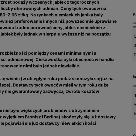
wzrost podaży wczesnych jabłek z tegorocznych
ę liczby oferowanych odmian. Ceny tych owoców na
K
0–2,66 zł/kg. Na rynkach niemieckich jabłka były
 również preferowanie innych niż powszechnie uprawiane
o
o
powodu trudno porównać ceny jabłek niemieckich z
 jabłek były jednak w sierpniu wyższe niż na początku
że rozbieżności pomiędzy cenami minimalnymi a
t
ści odmianowej. Ciekawostką była obecność w handlu
teresowanie nimi było jednak niewielkie.
k
ię wiś­nie (w ubiegłym roku podaż skończyła się już na
yższe). Dostawcy tych owoców mieli w tym roku duże
o
eny nie gwarantowały zazwyczaj zwrotu kosztów
le nie było większych problemów z utrzymaniem
z wyjątkiem Bronisz i Berlina) skończyły się już dostawy
 pojawiali się już dostawcy niewielkich ilości
O