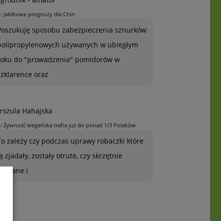
n
Jabłkowe prognozy dla Chin
Poszukuję sposobu zabezpieczenia sznurków
polipropylenowych używanych w ubiegłym
roku do "prowadzenia" pomidorów w
szklarence oraz
rszula Hahajska
n
Żywność wegańska trafia już do ponad 1/3 Polaków
To zależy czy podczas uprawy robaczki które
ją zjadały, zostały otrute, czy skrzętnie
zebrane i