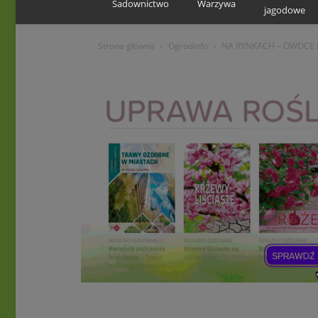
Sadownictwo
Warzywa
jagodowe
Strona główna
Ogrodinfo
NA RYNKACH – OWOCE 