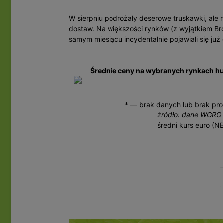
W sierpniu podrożały deserowe truskawki, ale 
dostaw. Na większości rynków (z wyjątkiem Bron
samym miesiącu incydentalnie pojawiali się już
Średnie ceny na wybranych rynkach h
* — brak danych lub brak pro
źródło: dane WGRO 
średni kurs euro (NB