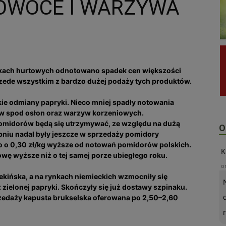
OWOCE I WARZYWA
rynkach hurtowych odnotowano spadek cen większości
zede wszystkim z bardzo dużej podaży tych produktów.
kie odmiany papryki. Nieco mniej spadły notowania
w spod osłon oraz warzyw korzeniowych.
omidorów będą się utrzymywać, ze względu na dużą
O
niu nadal były jeszcze w sprzedaży pomidory
io o 0,30 zł/kg wyższe od notowań pomidorów polskich.
K
wę wyższe niż o tej samej porze ubiegłego roku.
o
ekińska, a na rynkach niemieckich wzmocniły się
zielonej papryki. Skończyły się już dostawy szpinaku.
rzedaży kapusta brukselska oferowana po 2,50–2,60