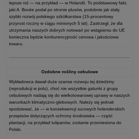
lepsze niż — na przykład — w Holandii. To podstawowy fakt,
jaki A. Bovée podał po stronie plusów, podobnie jak stały,
szybki rozwój polskiego szkółkarstwa (15-procentowy
przyrost roczny w ciągu minionych 5 lat). Zastrzegł, że dla
utrzymania naszych dobrych notowań po wstąpieniu do UE
konieczna będzie konkurencyjność cenowa i jakościowa
towaru.
Ozdobne rośliny cebulowe
Wykładowca dawał duże szanse rozwoju tej dziedziny
(reprodukcji w polu), choć nie wszystkie gatunki z grupy
cebulowych nadają się do wielkotowarowej uprawy w naszych
warunkach klimatyczno-glebowych. Należy się jednak
spodziewać, że — w konsekwencji surowych holenderskich
przepisów dotyczących ochrony środowiska — część
plantacji, na przykład tulipanów, zostanie przeniesiona do
Polski.