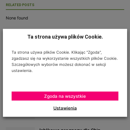
RELATED POSTS
None found
POWIĄZANE ARTYKUŁY
WIĘCEJ OD AUTORA
Ta strona używa plików Cookie.
Premiera nowego jabłka w Madrycie
Ta strona używa plików Cookie. Klikając "Zgoda",
zgadzasz się na wykorzystanie wszystkich plików Cookie.
Szczegółowych wyborów możesz dokonać w sekcji
ustawienia.
Zmarł dr hab. Jarosław Markowski
Zgoda na wszystkie
Boiska sportowe na zielonych
Ustawienia
dachach