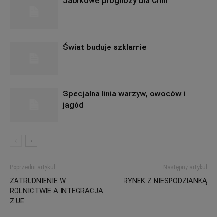
Jabłkowe prognozy dla Chin
Świat buduje szklarnie
Specjalna linia warzyw, owoców i
jagód
Poprzedni artykuł
Następny artykuł
ZATRUDNIENIE W
RYNEK Z NIESPODZIANKĄ
ROLNICTWIE A INTEGRACJA
Z UE