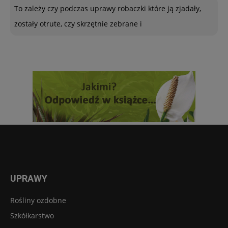
To zależy czy podczas uprawy robaczki które ją zjadały,
zostały otrute, czy skrzętnie zebrane i
UPRAWY
Rośliny ozdobne
Szkółkarstwo