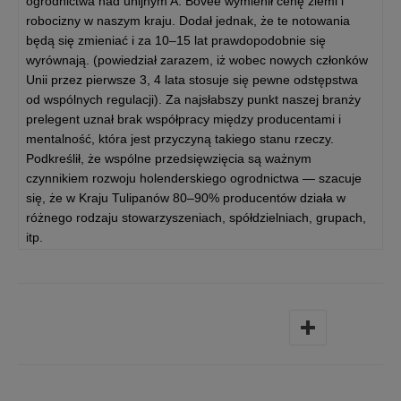
ogrodnictwa nad unijnym A. Bovee wymienił cenę ziemi i
robocizny w naszym kraju. Dodał jednak, że te notowania
będą się zmieniać i za 10–15 lat prawdopodobnie się
wyrównają. (powiedział zarazem, iż wobec nowych członków
Unii przez pierwsze 3, 4 lata stosuje się pewne odstępstwa
od wspólnych regulacji). Za najsłabszy punkt naszej branży
prelegent uznał brak współpracy między producentami i
mentalność, która jest przyczyną takiego stanu rzeczy.
Podkreślił, że wspólne przedsięwzięcia są ważnym
czynnikiem rozwoju holenderskiego ogrodnictwa — szacuje
się, że w Kraju Tulipanów 80–90% producentów działa w
różnego rodzaju stowarzyszeniach, spółdzielniach, grupach,
itp.