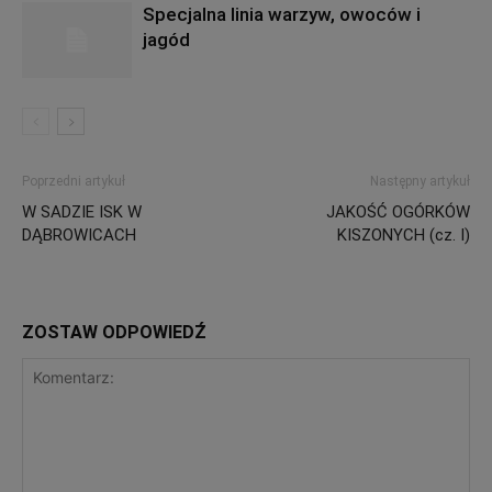
Specjalna linia warzyw, owoców i
jagód
Poprzedni artykuł
Następny artykuł
W SADZIE ISK W
JAKOŚĆ OGÓRKÓW
DĄBROWICACH
KISZONYCH (cz. I)
ZOSTAW ODPOWIEDŹ