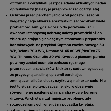
otrzymania certyfikatu jest posiadanie aktualnych badań
opryskiwaczy (należy je przeprowadzać co trzy lata).
Ochrona przed parchem jabłoni od początku sezonu
wegetacyjnego stwarzała wszystkim sadownikom wiele
problemów. Tam, gdzie doszło do porażenia liści i
owoców, intensywną ochronę należy prowadzić aż do
zbioru opierając się na częstym stosowaniu preparatów
kontaktowych, na przykład Kaptanu zawiesinowego 50
WP, Delanu 700 WG, Dithane M-45 80 WP/NeoTec 75
WG, Thiramu Granuflo 80 WG. Owoce z plamami parcha
powinny zostać usunięte podczas ręcznego
przerzedzania zawiązków. Niektórzy sadownicy sądzą,
że przyczyną tak silnej epidemii parcha jest
zmniejszenie ilości cieczy użytkowej na hektar sadu. Nie
jest to słuszne przypuszczenie, skoro obserwuję
równomierne nasilenie plam parcha w całej koronie
drzewa. Parch stwarzał mniejsze problemy, gdy
rozpoczęliśmy ochronę już na początku kwietnia,
zabiegi w zimnych i deszczowych okresach