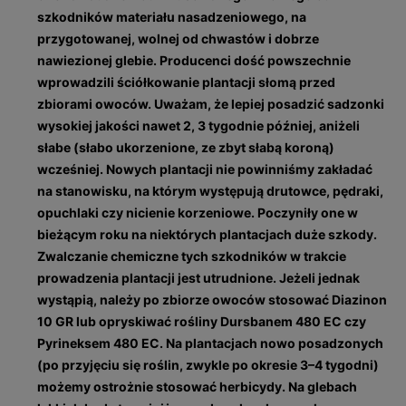
szkodników materiału nasadzeniowego, na
przygotowanej, wolnej od chwastów i dobrze
nawiezionej glebie. Producenci dość powszechnie
wprowadzili ściółkowanie plantacji słomą przed
zbiorami owoców. Uważam, że lepiej posadzić sadzonki
wysokiej jakości nawet 2, 3 tygodnie później, aniżeli
słabe (słabo ukorzenione, ze zbyt słabą koroną)
wcześniej. Nowych plantacji nie powinniś­my zakładać
na stanowisku, na którym występują drutowce, pędraki,
opuchlaki czy nicienie korzeniowe. Poczyniły one w
bieżącym roku na niektórych plantacjach duże szkody.
Zwalczanie chemiczne tych szkodników w trakcie
prowadzenia plantacji jest utrudnione. Jeżeli jednak
wystąpią, należy po zbiorze owoców stosować Diazinon
10 GR lub opryskiwać rośliny Dursbanem 480 EC czy
Pyrineksem 480 EC. Na plantacjach nowo posadzonych
(po przyjęciu się roślin, zwykle po okresie 3–4 tygodni)
możemy ostrożnie stosować herbicydy. Na glebach