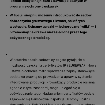
lekkich będą to najniższe z dawek polecanych w
programie ochrony truskawek.
W lipcu i sierpniu możemy introdukować do sadów
dobroczynka gruszowego z kwater, na których
występuje. Ucinamy gałązki — jednoroczne "wilki" — i
przenosimy na drzewa niezasiedlone przez tego
pożytecznego drapieżcę.
W ostatnim czasie sadownicy często pytają się o
możliwość uzyskania certyfikatów IP i EUREPGAP. Nowa
ustawa o ochronie roślin wprowadza zapisy stanowiące
podstawę prawną do prowadzenia upraw w systemie
integrowanej produkcji. Prowadzący produkcję roślinną
zgodnie z tymi zasadami, mogą ubiegać się o
poświadczenie tego. Nadawaniem certyfikatów będzie
zajmować się Państwowa Inspekcja Ochrony Roślin i
Nasiennictwa. Rok 2004 jest przejściowy — warunkowo