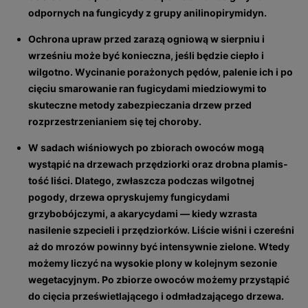
odpornych na fungicydy z grupy anilinopirymidyn.
Ochrona upraw przed zarazą ogniową w sierpniu i
wrześniu może być konieczna, jeśli będzie ciepło i
wilgotno. Wycinanie porażonych pędów, palenie ich i po
cięciu smarowanie ran fugicydami miedziowymi to
skuteczne metody zabezpieczania drzew przed
rozprzestrzenianiem się tej choroby.
W sadach wiśniowych po zbiorach owoców mogą
wystąpić na drzewach przędziorki oraz drobna plamis­
tość liści. Dlatego, zwłaszcza podczas wilgotnej
pogody, drzewa opryskujemy fungicydami
grzybobójczymi, a akarycydami — kiedy wzrasta
nasilenie szpecieli i przędziorków. Liście wiśni i czereśni
aż do mrozów powinny być intensywnie zielone. Wtedy
możemy liczyć na wysokie plony w kolejnym sezonie
wegetacyjnym. Po zbiorze owoców możemy przystąpić
do cięcia prześwietlającego i odmładzającego drzewa.