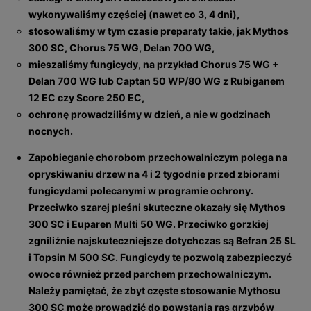
wykonywaliśmy częściej (nawet co 3, 4 dni),
stosowaliśmy w tym czasie preparaty takie, jak Mythos
300 SC, Chorus 75 WG, Delan 700 WG,
mieszaliśmy fungicydy, na przykład Chorus 75 WG +
Delan 700 WG lub Captan 50 WP/80 WG z Rubiganem
12 EC czy Sco­re 250 EC,
ochronę prowadziliśmy w dzień, a nie w go­dzinach
nocnych.
Zapobieganie chorobom przechowalniczym polega na
opryskiwaniu drzew na 4 i 2 tygodnie przed zbiorami
fungicydami polecanymi w programie ochrony.
Przeciwko szarej pleśni skuteczne okazały się Mythos
300 SC i Euparen Multi 50 WG. Przeciwko gorzkiej
zgniliźnie najskuteczniejsze dotychczas są Befran 25 SL
i Topsin M 500 SC. Fungicydy te pozwolą zabezpieczyć
owoce również przed parchem przechowalniczym.
Należy pamiętać, że zbyt częste stosowanie Mythosu
300 SC może prowadzić do powstania ras grzybów