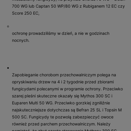
700 WG lub Captan 50 WP/80 WG z Rubiganem 12 EC czy
Sco­re 250 EC,
ochronę prowadziliśmy w dzień, a nie w go­dzinach
nocnych.
Zapobieganie chorobom przechowalniczym polega na
opryskiwaniu drzew na 4 i 2 tygodnie przed zbiorami
fungicydami polecanymi w programie ochrony. Przeciwko
szarej pleśni skuteczne okazały się Mythos 300 SC i
Euparen Multi 50 WG. Przeciwko gorzkiej zgniliźnie
najskuteczniejsze dotychczas są Befran 25 SL i Topsin M
500 SC. Fungicydy te pozwolą zabezpieczyć owoce
również przed parchem przechowalniczym. Należy
pamiętać, że zbyt częste stosowanie Mythosu 300 SC