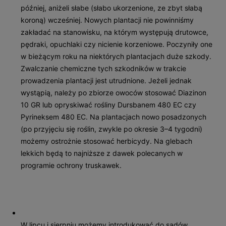
później, aniżeli słabe (słabo ukorzenione, ze zbyt słabą
koroną) wcześniej. Nowych plantacji nie powinniś­my
zakładać na stanowisku, na którym występują drutowce,
pędraki, opuchlaki czy nicienie korzeniowe. Poczyniły one
w bieżącym roku na niektórych plantacjach duże szkody.
Zwalczanie chemiczne tych szkodników w trakcie
prowadzenia plantacji jest utrudnione. Jeżeli jednak
wystąpią, należy po zbiorze owoców stosować Diazinon
10 GR lub opryskiwać rośliny Dursbanem 480 EC czy
Pyrineksem 480 EC. Na plantacjach nowo posadzonych
(po przyjęciu się roślin, zwykle po okresie 3–4 tygodni)
możemy ostrożnie stosować herbicydy. Na glebach
lekkich będą to najniższe z dawek polecanych w
programie ochrony truskawek.
W lipcu i sierpniu możemy introdukować do sadów