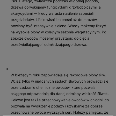
liści. Dlatego, zwłaszcza podczas wilgotnej pogody,
drzewa opryskujemy fungicydami grzybobójczymi, a
akarycydami — kiedy wzrasta nasilenie szpecieli i
przędziorków. Liście wiśni i czereśni aż do mrozów
powinny być intensywnie zielone. Wtedy możemy liczyć
na wysokie plony w kolejnym sezonie wegetacyjnym. Po
zbiorze owoców możemy przystąpić do cięcia
prześwietlającego i odmładzającego drzewa.
W bieżącym roku zapowiadają się rekordowe plony śliw.
Wciąż tylko w nielicznych sadach śliwowych prowadzi się
przerzedzanie chemiczne owoców, które pozwala
osiągnąć odpowiednią dla danej odmiany wielkość śliwek.
Celowe jest także przechowywanie owoców w chłodni, co
pozwala na wydłużenie podaży i uzyskanie za dobrze
przechowane owoce wyższych cen. Należy pamiętać, że