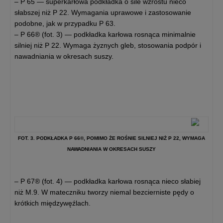
– P 65 — superkarłowa podkładka o sile wzrostu nieco
słabszej niż P 22. Wymagania uprawowe i zastosowanie
podobne, jak w przypadku P 63.
– P 66® (fot. 3) — podkładka karłowa rosnąca minimalnie
silniej niż P 22. Wymaga żyznych gleb, stosowania podpór i
nawadniania w okresach suszy.
FOT. 3. PODKŁADKA P 66®, POMIMO ŻE ROŚNIE SILNIEJ NIŻ P 22, WYMAGA
NAWADNIANIA W OKRESACH SUSZY
– P 67® (fot. 4) — podkładka karłowa rosnąca nieco słabiej
niż M.9. W mateczniku tworzy niemal bezcierniste pędy o
krótkich międzywęźlach.