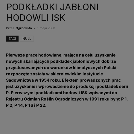
PODKŁADKI JABŁONI
HODOWLI ISK
Przez
Ogrodinfo
-
1 maja 2000
TAGI
NULL
Pierwsze prace hodowlane, mające na celu uzyskanie
nowych skarlających podkładek jabłoniowych dobrze
przystosowanych do warunków klimatycznych Polski,
rozpoczęte zostały w skierniewickim Instytucie
Sadownictwa w 1954 roku. Efektem prowadzonych prac
jest uzyskanie i wprowadzenie do produkcji podkładek serii
P. Pierwszymi podkładkami hodowli ISK wpisanymi do
Rejestru Odmian Roślin Ogrodniczych w 1991 roku były: P 1,
P 2, P 14, P 16 i P 22.