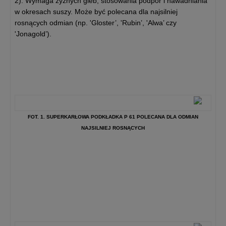
2). Wymaga żyznych gleb, stosowania podpór i nawadniania
w okresach suszy. Może być polecana dla najsilniej
rosnących odmian (np. 'Gloster’, 'Rubin’, 'Alwa’ czy
'Jonagold’).
FOT. 1. SUPERKARŁOWA PODKŁADKA P 61 POLECANA DLA ODMIAN
NAJSILNIEJ ROSNĄCYCH