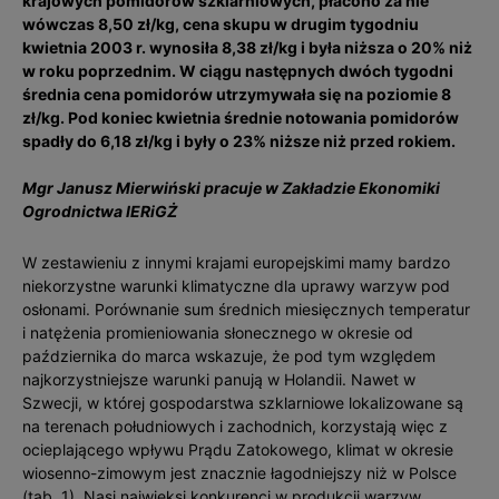
krajowych pomidorów szklarniowych, płacono za nie
wówczas 8,50 zł/kg, cena skupu w drugim tygodniu
kwietnia 2003 r. wynosiła 8,38 zł/kg i była niższa o 20% niż
w roku poprzednim. W ciągu następnych dwóch tygodni
średnia cena pomidorów utrzymywała się na poziomie 8
zł/kg. Pod koniec kwietnia średnie notowania pomidorów
spadły do 6,18 zł/kg i były o 23% niższe niż przed rokiem.
Mgr Janusz Mierwiński pracuje w Zakładzie Ekonomiki
Ogrodnictwa IERiGŻ
W zestawieniu z innymi krajami europejskimi mamy bardzo
niekorzystne warunki klimatyczne dla uprawy warzyw pod
osłonami. Porównanie sum średnich miesięcznych temperatur
i natężenia promieniowania słonecznego w okresie od
października do marca wskazuje, że pod tym względem
najkorzystniejsze warunki panują w Holandii. Nawet w
Szwecji, w której gospodarstwa szklarniowe lokalizowane są
na terenach południowych i zachodnich, korzystają więc z
ocieplającego wpływu Prądu Zatokowego, klimat w okresie
wiosenno-zimowym jest znacznie łagodniejszy niż w Polsce
(tab. 1). Nasi najwięksi konkurenci w produkcji warzyw