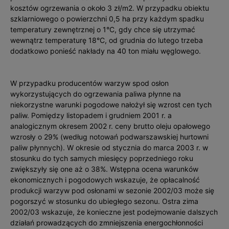
kosztów ogrzewania o około 3 zł/m2. W przypadku obiektu
szklarniowego o powierzchni 0,5 ha przy każdym spadku
temperatury zewnętrznej o 1°C, gdy chce się utrzymać
wewnątrz temperaturę 18°C, od grudnia do lutego trzeba
dodatkowo ponieść nakłady na 40 ton miału węglowego.
W przypadku producentów warzyw spod osłon
wykorzystujących do ogrzewania paliwa płynne na
niekorzystne warunki pogodowe nałożył się wzrost cen tych
paliw. Pomiędzy listopadem i grudniem 2001 r. a
analogicznym okresem 2002 r. ceny brutto oleju opałowego
wzrosły o 29% (według notowań podwarszawskiej hurtowni
paliw płynnych). W okresie od stycznia do marca 2003 r. w
stosunku do tych samych miesięcy poprzedniego roku
zwiększyły się one aż o 38%. Wstępna ocena warunków
ekonomicznych i pogodowych wskazuje, że opłacalność
produkcji warzyw pod osłonami w sezonie 2002/03 może się
pogorszyć w stosunku do ubiegłego sezonu. Ostra zima
2002/03 wskazuje, że konieczne jest podejmowanie dalszych
działań prowadzących do zmniejszenia energochłonności