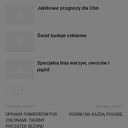
Jabłkowe prognozy dla Chin
Świat buduje szklarnie
Specjalna linia warzyw, owoców i
jagód
Poprzedni artykuł
Następny artykuł
UPRAWA POMIDORÓW POD
OGÓRKI NA KAŻDĄ POGODĘ
OSŁONAMI. TRUDNY
POCZĄTEK SEZONU