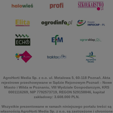
AgroHorti Media Sp. z o.o. ul. Metalowa 5, 60-118 Poznań. Akta
rejestrowe przechowywane w Sądzie Rejonowym Poznań - Nowe
Miasto i Wilda w Poznaniu, VIII Wydziale Gospodarczym, KRS
0001116269, NIP 7792573719, REGON 529158846, kapitał
zakładowy: 3.608.000 PLN.
Wszystkie prezentowane w ramach niniejszego portalu treści są
własnością AgroHorti Media Sp. z o.o, są zastrzeżone i chronione