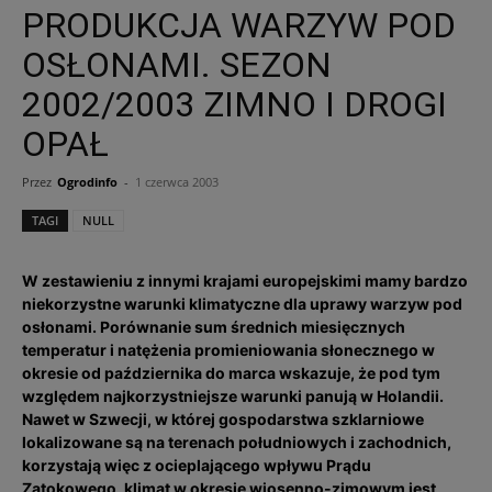
PRODUKCJA WARZYW POD
OSŁONAMI. SEZON
2002/2003 ZIMNO I DROGI
OPAŁ
Przez
Ogrodinfo
-
1 czerwca 2003
TAGI
NULL
W zestawieniu z innymi krajami europejskimi mamy bardzo
niekorzystne warunki klimatyczne dla uprawy warzyw pod
osłonami. Porównanie sum średnich miesięcznych
temperatur i natężenia promieniowania słonecznego w
okresie od października do marca wskazuje, że pod tym
względem najkorzystniejsze warunki panują w Holandii.
Nawet w Szwecji, w której gospodarstwa szklarniowe
lokalizowane są na terenach południowych i zachodnich,
korzystają więc z ocieplającego wpływu Prądu
Zatokowego, klimat w okresie wiosenno-zimowym jest