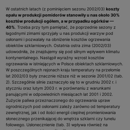
W ostatnich latach (z pominięciem sezonu 2002/03)
koszty
opału w produkcji pomidorów stanowiły u nas około 30%
kosztów produkcji ogółem, a w przypadku ogórków —
40%
. Trzeba przy tym pamiętać, że poprzednie sezony z
łagodnymi zimami sprzyjały u nas produkcji warzyw pod
osłonami i pozwalały na obniżenie kosztów ogrzewania
obiektów szklarniowych. Ostatnia ostra zima (2002/03)
udowodniła, że znajdujemy się pod silnym wpływem klimatu
kontynentalnego. Nastąpił wyraźny wzrost kosztów
ogrzewania w istniejących w Polsce obiektach szklarniowych.
W poszczególnych rejonach kraju temperatury na przełomie
lat 2002/03 były znacznie niższe niż w sezonie 2001/02 (tab.
2). Szczególnie silnie zaznaczyło się to w grudniu 2002 r. i
styczniu oraz lutym 2003 r. w porównaniu z warunkami
panującymi w odpowiednich miesiącach lat 2001 i 2002.
Zużycie paliwa przeznaczonego do ogrzewania upraw
ogrodniczych pod osłonami zależy zarówno od temperatury
zewnętrznej, jak i od ilości energii cieplnej promieniowania
słonecznego przenikającej do wnętrza szklarni czy tunelu
foliowego. Usłonecznienie (tab. 3) wpływa również na