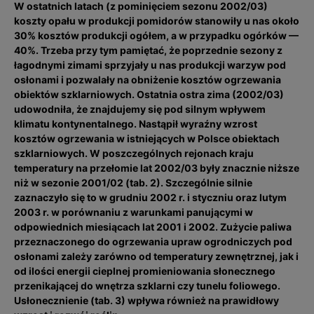
W ostatnich latach (z pominięciem sezonu 2002/03)
koszty opału w produkcji pomidorów stanowiły u nas około
30% kosztów produkcji ogółem, a w przypadku ogórków —
40%
. Trzeba przy tym pamiętać, że poprzednie sezony z
łagodnymi zimami sprzyjały u nas produkcji warzyw pod
osłonami i pozwalały na obniżenie kosztów ogrzewania
obiektów szklarniowych. Ostatnia ostra zima (2002/03)
udowodniła, że znajdujemy się pod silnym wpływem
klimatu kontynentalnego. Nastąpił wyraźny wzrost
kosztów ogrzewania w istniejących w Polsce obiektach
szklarniowych. W poszczególnych rejonach kraju
temperatury na przełomie lat 2002/03 były znacznie niższe
niż w sezonie 2001/02 (tab. 2). Szczególnie silnie
zaznaczyło się to w grudniu 2002 r. i styczniu oraz lutym
2003 r. w porównaniu z warunkami panującymi w
odpowiednich miesiącach lat 2001 i 2002. Zużycie paliwa
przeznaczonego do ogrzewania upraw ogrodniczych pod
osłonami zależy zarówno od temperatury zewnętrznej, jak i
od ilości energii cieplnej promieniowania słonecznego
przenikającej do wnętrza szklarni czy tunelu foliowego.
Usłonecznienie (tab. 3) wpływa również na prawidłowy