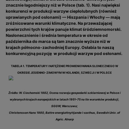
znacznie łagodniejszy niż w Polsce (tab. 1). Nasi najwięksi
konkurenci w produkcji warzyw ciepłolubnych (również
uprawianych pod osłonami) — Hiszpania i Włochy — mają
zróżnicowane warunki klimatyczne. Na przeważającej
powierzchni tych krajów panuje klimat śródziemnomorski.
Nasłonecznienie i średnia temperatura w okresie od
października do marca są tam znacznie wyższe niż w
krajach północno-zachodniej Europy. Osłabia to naszą
konkurencyjną pozycję w produkcji warzyw pod osłonami.
TABELA 1. TEMPERATURY I NATĘŻENIE PROMIENIOWANIA SŁONECZNEGO W
OKRESIE JESIENNO-ZIMOWYM W HOLANDII, SZWECJI I W POLSCE
Źródło: W. Ciechomski 1982, Ocena rozwoju gospodarki szklarniowej w Polsce i
wybranych krajach europejskich w latach 1951–75 na tle warunków produkcji,
SGGW, Warszawa;
Christensson Hans 1980, Battre energiuttnyttjande i vaxthus, Swedish Univ. of
Agric. Alnarp