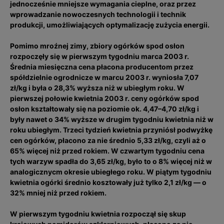
jednocześnie mniejsze wymagania cieplne, oraz przez
wprowadzanie nowoczesnych technologii i technik
produkcji, umożliwiających optymalizację zużycia energii.
Pomimo mroźnej zimy, zbiory ogórków spod osłon
rozpoczęły się w pierwszym tygodniu marca 2003 r.
Średnia miesięczna cena płacona producentom przez
spółdzielnie ogrodnicze w marcu 2003 r. wyniosła 7,07
zł/kg i była o 28,3% wyższa niż w ubiegłym roku. W
pierwszej połowie kwietnia 2003 r. ceny ogórków spod
osłon kształtowały się na poziomie ok. 4,47–4,70 zł/kg i
były nawet o 34% wyższe w drugim tygodniu kwietnia niż w
roku ubiegłym. Trzeci tydzień kwietnia przyniósł podwyżkę
cen ogórków, płacono za nie średnio 5,33 zł/kg, czyli aż o
65% więcej niż przed rokiem. W czwartym tygodniu cena
tych warzyw spadła do 3,65 zł/kg, było to o 8% więcej niż w
analogicznycm okresie ubiegłego roku. W piątym tygodniu
kwietnia ogórki średnio kosztowały już tylko 2,1 zł/kg — o
32% mniej niż przed rokiem.
W pierwszym tygodniu kwietnia rozpoczął się skup