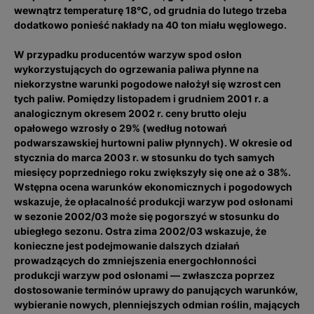
wewnątrz temperaturę 18°C, od grudnia do lutego trzeba
dodatkowo ponieść nakłady na 40 ton miału węglowego.
W przypadku producentów warzyw spod osłon
wykorzystujących do ogrzewania paliwa płynne na
niekorzystne warunki pogodowe nałożył się wzrost cen
tych paliw. Pomiędzy listopadem i grudniem 2001 r. a
analogicznym okresem 2002 r. ceny brutto oleju
opałowego wzrosły o 29% (według notowań
podwarszawskiej hurtowni paliw płynnych). W okresie od
stycznia do marca 2003 r. w stosunku do tych samych
miesięcy poprzedniego roku zwiększyły się one aż o 38%.
Wstępna ocena warunków ekonomicznych i pogodowych
wskazuje, że opłacalność produkcji warzyw pod osłonami
w sezonie 2002/03 może się pogorszyć w stosunku do
ubiegłego sezonu. Ostra zima 2002/03 wskazuje, że
konieczne jest podejmowanie dalszych działań
prowadzących do zmniejszenia energochłonności
produkcji warzyw pod osłonami — zwłaszcza poprzez
dostosowanie terminów uprawy do panujących warunków,
wybieranie nowych, plenniejszych odmian roślin, mających