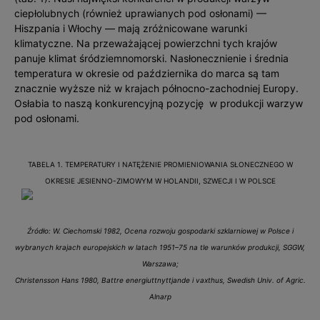
ciepłolubnych (również uprawianych pod osłonami) —
Hiszpania i Włochy — mają zróżnicowane warunki
klimatyczne. Na przeważającej powierzchni tych krajów
panuje klimat śródziemnomorski. Nasłonecznienie i średnia
temperatura w okresie od października do marca są tam
znacznie wyższe niż w krajach północno-zachodniej Europy.
Osłabia to naszą konkurencyjną pozycję w produkcji warzyw
pod osłonami.
TABELA 1. TEMPERATURY I NATĘŻENIE PROMIENIOWANIA SŁONECZNEGO W
OKRESIE JESIENNO-ZIMOWYM W HOLANDII, SZWECJI I W POLSCE
Źródło: W. Ciechomski 1982, Ocena rozwoju gospodarki szklarniowej w Polsce i
wybranych krajach europejskich w latach 1951–75 na tle warunków produkcji, SGGW,
Warszawa;
Christensson Hans 1980, Battre energiuttnyttjande i vaxthus, Swedish Univ. of Agric.
Alnarp