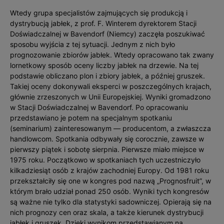
Wtedy grupa specjalistów zajmujących się produkcją i
dystrybucją jabłek, z prof. F. Winterem dyrektorem Stacji
Doświadczalnej w Bavendorf (Niemcy) zaczęła poszukiwać
sposobu wyjścia z tej sytuacji. Jednym z nich było
prognozowanie zbiorów jabłek. Wtedy opracowano tak zwany
lornetkowy sposób oceny liczby jabłek na drzewie. Na tej
podstawie obliczano plon i zbiory jabłek, a później gruszek.
Takiej oceny dokonywali eksperci w poszczególnych krajach,
głównie zrzeszonych w Unii Europejskiej. Wyniki gromadzono
w Stacji Doświadczalnej w Bavendorf. Po opracowaniu
przedstawiano je potem na specjalnym spotkaniu
(seminarium) zainteresowanym — producentom, a zwłaszcza
handlowcom. Spotkania odbywały się corocznie, zawsze w
pierwszy piątek i sobotę sierpnia. Pierwsze miało miejsce w
1975 roku. Początkowo w spotkaniach tych uczestniczyło
kilkadziesiąt osób z krajów zachodniej Europy. Od 1981 roku
przekształciły się one w kongres pod nazwą „Prognosfruit”, w
którym brało udział ponad 250 osób. Wyniki tych kongresów
są ważne nie tylko dla statystyki sadowniczej. Opierają się na
nich prognozy cen oraz skala, a także kierunek dystrybucji
jabłek i gruszek. Dzięki wynikom przedstawianym na