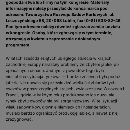
gospodarstwa lub firmy na tym kongresie. Materiały
informacyjne należy przesyłać do końca marca pod
adresem: Towarzystwo Rozwoju Sadów Karłowych, ul.
Leszczyńskiego 58, 20-068 Lublin, fax (0-81) 533-82-46.
Pod tym adresem należy również zgłaszać zamiar udziału
w kongresie. Osoby, które zgłoszą się w tym terminie,
otrzymają w kwietniu zaproszenie z dokładnym
programem.
W latach sześćdziesiątych ubiegłego stulecia w krajach
zachodniej Europy narastały problemy ze zbytem jabłek po
opłacalnych cenach. Jednym z powodów tego była
niestabilna sytuacja rynkowa — bardzo zmienna była podaż
jabłek. Nie dawało się przewidzieć wielkości zbiorów tych
owoców w poszczególnych krajach, zwłaszcza we Włoszech i
Francji, gdzie w każdym roku produkowano ich dużo, ale
rynek zbytu owoców nie był zorganizowany. W tej sytuacji
wielu sadowników, głównie niemieckich i holenderskich,
musiało bardzo ograniczyć produkcję jabłek, a nawet z niej
zrezygnować.