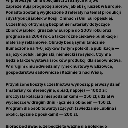
W pierwszym dniu specjaliści z różnych krajów
zaprezentują prognozę zbiorów jabłek i gruszek w Europie.
Ponadto zostaną wygłoszone 3 referaty na temat produkcji
i dystrybucji jabłek w Rosji, Chinach i Unii Europejskiej.
Uczestnicy otrzymają bezpłatnie materiały dotyczące
zbiorów jabłek i gruszek w Europie do 2003 roku oraz
prognozę na 2004 rok, a także różne ciekawe publikacje i
materiały reklamowe. Obrady będą symultanicznie
tłumaczone na 4–6 języków (w tym polski), a publikacje —
na język polski, angielski, niemiecki i rosyjski. Czynna
będzie także wystawa środków produkcji dla sadownictwa.
W drugim dniu odwiedzimy rynek hurtowy w Elizówce,
gospodarstwa sadownicze i Kazimierz nad Wisłą.
Przybliżone koszty uczestnictwa wynoszą: pierwszy dzień
(materiały konferencyjne, obiad, napoje) — 1000 zł;
uroczysta kolacja z niespodziankami — 250 zł; udział w
wycieczce w drugim dniu, łącznie z obiadem — 150 zł.
Program dla osób towarzyszących (zwiedzanie Lublina i
okolic, łącznie z posiłkami) — 200 zł.
Biorąc pod uwagę, że będzie to ważne dla polskiego