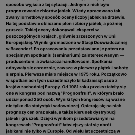
sposobu wyjścia z tej sytuacji. Jednym z nich było
prognozowanie zbiorów jabłek. Wtedy opracowano tak
zwany lornetkowy sposób oceny liczby jabłek na drzewie.
Na tej podstawie obliczano plon i zbiory jabłek, a później
gruszek. Takiej oceny dokonywali eksperci w
poszczególnych krajach, głównie zrzeszonych w Unii
Europejskiej. Wyniki gromadzono w Stacji Doświadczalnej
w Bavendorf. Po opracowaniu przedstawiano je potem na
specjalnym spotkaniu (seminarium) zainteresowanym —
producentom, a zwłaszcza handlowcom. Spotkania
odbywały się corocznie, zawsze w pierwszy piątek i sobotę
sierpnia. Pierwsze miało miejsce w 1975 roku. Początkowo
w spotkaniach tych uczestniczyło kilkadziesiąt osób z
krajów zachodniej Europy. Od 1981 roku przekształciły się
one w kongres pod nazwą "Prognosfruit", w którym brało
udział ponad 250 osób. Wyniki tych kongresów są ważne
nie tylko dla statystyki sadowniczej. Opierają się na nich
prognozy cen oraz skala, a także kierunek dystrybucji
jabłek i gruszek. Dzięki wynikom przedstawianym na
kongresach "Prognosfruit" łatwiejszy stał się obrót
jabłkami nie tylko w Europie. Od wielu lat uczestniczą w