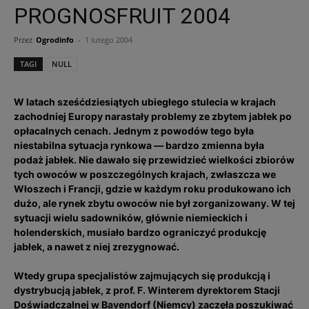
PROGNOSFRUIT 2004
Przez
Ogrodinfo
-
1 lutego 2004
TAGI
NULL
W latach sześćdziesiątych ubiegłego stulecia w krajach
zachodniej Europy narastały problemy ze zbytem jabłek po
opłacalnych cenach. Jednym z powodów tego była
niestabilna sytuacja rynkowa — bardzo zmienna była
podaż jabłek. Nie dawało się przewidzieć wielkości zbiorów
tych owoców w poszczególnych krajach, zwłaszcza we
Włoszech i Francji, gdzie w każdym roku produkowano ich
dużo, ale rynek zbytu owoców nie był zorganizowany. W tej
sytuacji wielu sadowników, głównie niemieckich i
holenderskich, musiało bardzo ograniczyć produkcję
jabłek, a nawet z niej zrezygnować.
Wtedy grupa specjalistów zajmujących się produkcją i
dystrybucją jabłek, z prof. F. Winterem dyrektorem Stacji
Doświadczalnej w Bavendorf (Niemcy) zaczęła poszukiwać