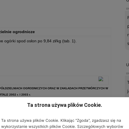
o
ielnie ogrodnicze
 ogórki spod osłon po 9,84 zł/kg (tab. 1).
U
o
SPÓŁDZIELNIACH OGRODNICZYCH ORAZ W ZAKŁADACH PRZETWÓRCZYCH W
TALE 2002 r. I 2003 r.
Ta strona używa plików Cookie.
ctwa IERiGŻ
Ta strona używa plików Cookie. Klikając "Zgoda", zgadzasz się na
wykorzystanie wszystkich plików Cookie. Szczegółowych wyborów