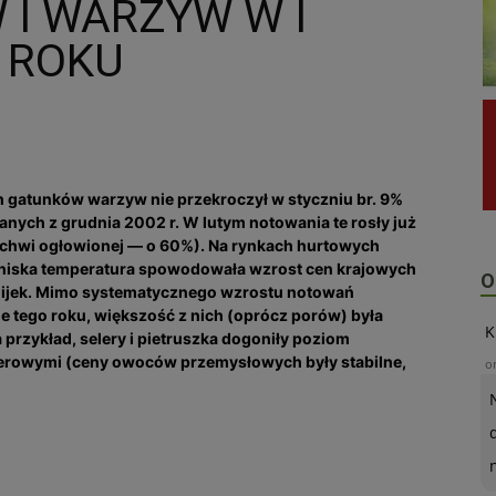
I WARZYW W I
 ROKU
gatunków warzyw nie przekroczył w styczniu br. 9%
nych z grudnia 2002 r. W lutym notowania te rosły już
archwi ogłowionej — o 60%). Na rynkach hurtowych
 niska temperatura spowodowała wzrost cen krajowych
O
lijek. Mimo systematycznego wzrostu notowań
tego roku, większość z nich (oprócz porów) była
K
 przykład, selery i pietruszka dogoniły poziom
serowymi (ceny owoców przemysłowych były stabilne,
o