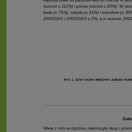
kapusta biała od października do marca) w sezo
(wzrost o 111%) i porów (wzrost o 83%). W sez
biała (o 75%), cebula (o 51%) i marchew (o 3
2000/2001 i 2002/2003 o 5%, a w sezonie 200
RYS. 1. CENY SKUPU WARZYW I JABŁEK 'IDA
Zakł
Wiele z nich w styczniu zakończyło skup i przer