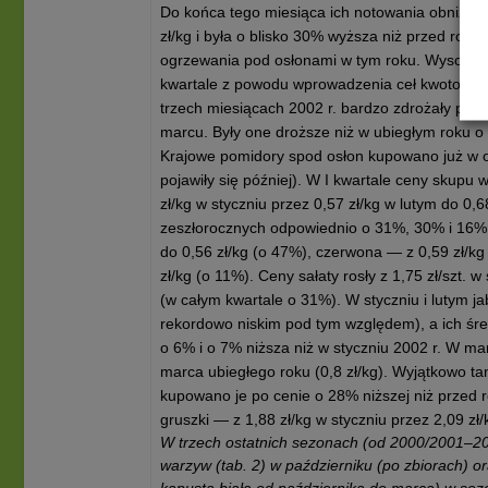
Do końca tego miesiąca ich notowania obniżyły s
zł/kg i była o blisko 30% wyższa niż przed roki
ogrzewania pod osłonami w tym roku. Wysokie 
kwartale z powodu wprowadzenia ceł kwotowych
trzech miesiącach 2002 r. bardzo zdrożały pory —
marcu. Były one droższe niż w ubiegłym roku 
Krajowe pomidory spod osłon kupowano już w os
pojawiły się później). W I kwartale ceny skupu 
zł/kg w styczniu przez 0,57 zł/kg w lutym do 0,
zeszłorocznych odpowiednio o 31%, 30% i 16%. 
do 0,56 zł/kg (o 47%), czerwona — z 0,59 zł/kg
zł/kg (o 11%). Ceny sałaty rosły z 1,75 zł/szt. w
(w całym kwartale o 31%). W styczniu i lutym j
rekordowo niskim pod tym względem), a ich śre
o 6% i o 7% niższa niż w styczniu 2002 r. W m
marca ubiegłego roku (0,8 zł/kg). Wyjątkowo t
kupowano je po cenie o 28% niższej niż przed 
gruszki — z 1,88 zł/kg w styczniu przez 2,09 zł
W trzech ostatnich sezonach (od 2000/2001–20
warzyw (tab. 2) w październiku (po zbiorach) o