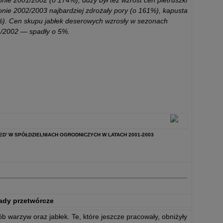
nie 2001/2002 (o 174%), duży był też wzrost cen pietruszki
onie 2002/2003 najbardziej zdrożały pory (o 161%), kapusta
0%). Cen skupu jabłek deserowych wzrosły w sezonach
1/2002 — spadły o 5%.
RED’ W SPÓŁDZIELNIACH OGRODNICZYCH W LATACH 2001-2003
ady przetwórcze
ób warzyw oraz jabłek. Te, które jeszcze pracowały, obniżyły