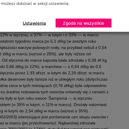
ię do 4,56 zł/kg. Średnia cena w I kwartale wyniosła 7,07
możesz dokonać w sekcji ustawienia.
em (5,51 zł/kg). Taka sytuacja wynikała z wyższych kosztów
ceny ogórków spod osłon mogą się utrzymać się także w II
 na te warzywa z importu (od 1 kwietnia). W pierwszych
Ustawienia
Zgoda na wszystkie
 z 2,03 zł/kg w styczniu do 2,5 zł/kg w lutym i 3,26 zł/kg w
o 12% w styczniu, o 37% — w lutym i o 33% — w marcu.
tatnim tygodniu marca po 5,2 zł/kg (w zeszłym roku
większości warzyw polowych rosły, na przykład cebuli z 0,54
68 zł/kg w marcu (wzrost o 26%), ale były niższe od
Od stycznia do marca kapusta biała zdrożała z 0,38 zł/ kg
 do 0,66 zł/kg (o 12%), a marchew — z 0,54 zł/kg do 0,6
 styczniu przez 1,93 zł/szt. w lutym do 2,29 zł/szt. w marcu
abłka deserowe były tańsze niż w ubiegłym roku (dotychczas
dnia cena w tych miesiącach (0,76 zł/kg) była odpowiednio
arcu średnie notowania tych owoców zrównały się z cenami z
anie były w tym roku owoce 'Šampiona — w styczniu
rokiem (o 35% w lutym, o 11% w marcu). Drożały natomiast
/kg w lutym do 2,54 zł/kg w marcu (wzrost o 35%).
02/2003) interesujące jest porównanie cen skupu owoców i
raz w marcu (po przechowaniu). Najbardziej zdrożała