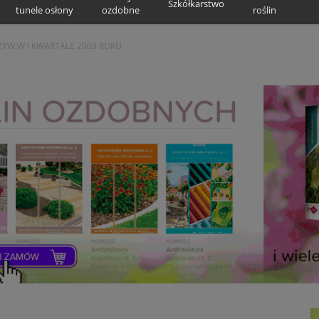
Szkółkarstwo
tunele osłony
ozdobne
roślin
YW W I KWARTALE 2003 ROKU