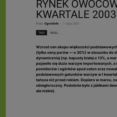
RYNEK OWOCÓW 
KWARTALE 2003
Przez
Ogrodinfo
-
1 maja 2003
TAGI
NULL
Wzrost cen skupu większości podstawowych 
(tylko ceny porów — o 30%) w stosunku do da
dynamiczniej (np. kapusty białej o 13%, a m
pojawiło się dużo warzyw importowanych, a
pomidorów i ogórków spod osłon oraz nowa
podstawowych gatunków warzyw w I kwartale 
tańsza niż przed rokiem. Dopiero w marcu, na
ubiegłoroczny. Podobnie było z jabłkami de
ale niskie).