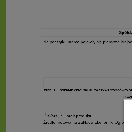
Spółdz
Na początku marca pojawiły się pierwsze krajowe
TABELA 1. ŚREDNIE CENY SKUPU WARZYW I OWOCÓW W 
I KWAR
1)
zł/szt., * – brak produktu
Źródło: notowania Zakładu Ekonomiki Ogrodni