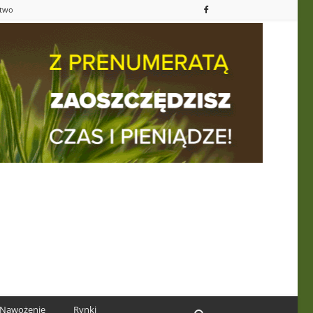
ctwo
Nawożenie
Rynki