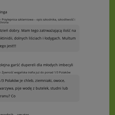
inga
n
Przylepnica szklarniowa – opis szkodnika, szkodliwość i
chrona
Dzień dobry. Mam tego zatrważającą ilość na
aktinidii, dolnych liściach i łodygach. Multum
ego jest!!!
olejna garść dupereli dla młodych imbecyli
n
Żywność wegańska trafia już do ponad 1/3 Polaków
1/3 Polaków je chleb, ziemniaki, owoce,
warzywa, pije wodę z butelek, studni lub
kranu? Co
grodnik - amator