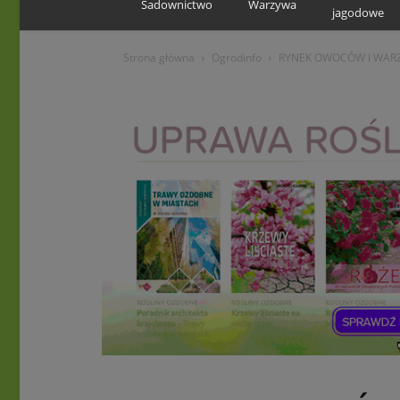
Sadownictwo
Warzywa
jagodowe
Strona główna
Ogrodinfo
RYNEK OWOCÓW I WARZ