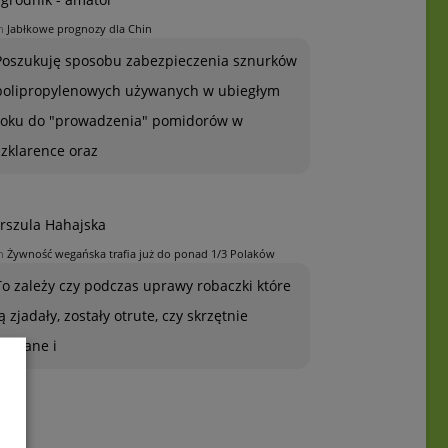
n
Jabłkowe prognozy dla Chin
Poszukuję sposobu zabezpieczenia sznurków
polipropylenowych używanych w ubiegłym
roku do "prowadzenia" pomidorów w
szklarence oraz
rszula Hahajska
n
Żywność wegańska trafia już do ponad 1/3 Polaków
To zależy czy podczas uprawy robaczki które
ją zjadały, zostały otrute, czy skrzętnie
zebrane i