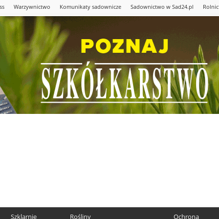
ss
Warzywnictwo
Komunikaty sadownicze
Sadownictwo w Sad24.pl
Rolni
Szklarnie
Rośliny
Ochrona