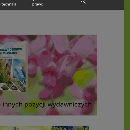
i technika
i prawo