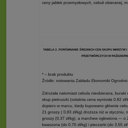
ceny jabłek przemysłowych, cebuli obieranej, ma
TABELA 2. PORÓWNANIE ŚREDNICH CEN SKUPU WARZYW 
PRZETWÓRCZYCH W PAŹDZIERNIK
* – brak produktu
Źródło: notowania Zakładu Ekonomiki Ogrodni
Zdrożała natomiast cebula nieobierana, buraki 
skup pietruszki (ostatnia cena wyniosła 0,82 zł/
dopiero w marcu, kiedy kupowano głównie cebul
21 groszy ( 0,83 zł/kg) droższa niż w styczniu,
groszy (0,37 zł/kg), a marchew ogłowiona — o 2
kwaszona (do 0,70 zł/kg) i pieczarki (do 3,55 zł/