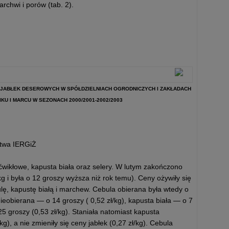
rchwi i porów (tab. 2).
I JABŁEK DESEROWYCH W SPÓŁDZIELNIACH OGRODNICZYCH I ZAKŁADACH
U I MARCU W SEZONACH 2000/2001-2002/2003
ctwa IERGiŻ
ćwikłowe, kapusta biała oraz selery. W lutym zakończono
kg i była o 12 groszy wyższa niż rok temu). Ceny ożywiły się
ę, kapustę białą i marchew. Cebula obierana była wtedy o
 nieobierana — o 14 groszy ( 0,52 zł/kg), kapusta biała — o 7
5 groszy (0,53 zł/kg). Staniała natomiast kapusta
kg), a nie zmieniły się ceny jabłek (0,27 zł/kg). Cebula