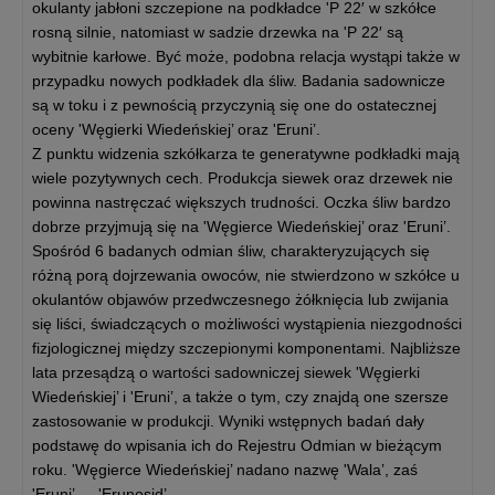
okulanty jabłoni szczepione na podkładce 'P 22′ w szkółce
rosną silnie, natomiast w sadzie drzewka na 'P 22′ są
wybitnie karłowe. Być może, podobna relacja wystąpi także w
przypadku nowych podkładek dla śliw. Badania sadownicze
są w toku i z pewnością przyczynią się one do ostatecznej
oceny 'Węgierki Wiedeńskiej’ oraz 'Eruni’.
Z punktu widzenia szkółkarza te generatywne podkładki mają
wiele pozytywnych cech. Produkcja siewek oraz drzewek nie
powinna nastręczać większych trudności. Oczka śliw bardzo
dobrze przyjmują się na 'Węgierce Wiedeńskiej’ oraz 'Eruni’.
Spośród 6 badanych odmian śliw, charakteryzujących się
różną porą dojrzewania owoców, nie stwierdzono w szkółce u
okulantów objawów przedwczesnego żółknięcia lub zwijania
się liści, świadczących o możliwości wystąpienia niezgodności
fizjologicznej między szczepionymi komponentami. Najbliższe
lata przesądzą o wartości sadowniczej siewek 'Węgierki
Wiedeńskiej’ i 'Eruni’, a także o tym, czy znajdą one szersze
zastosowanie w produkcji. Wyniki wstępnych badań dały
podstawę do wpisania ich do Rejestru Odmian w bieżącym
roku. 'Węgierce Wiedeńskiej’ nadano nazwę 'Wala’, zaś
'Eruni’ — 'Erunosid’.