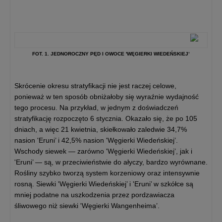
FOT. 1. JEDNOROCZNY PĘD I OWOCE 'WĘGIERKI WIEDEŃSKIEJ’
Skrócenie okresu stratyfikacji nie jest raczej celowe,
ponieważ w ten sposób obniżałoby się wyraźnie wydajność
tego procesu. Na przykład, w jednym z doświadczeń
stratyfikację rozpoczęto 6 stycznia. Okazało się, że po 105
dniach, a więc 21 kwietnia, skiełkowało zaledwie 34,7%
nasion 'Eruni’ i 42,5% nasion 'Węgierki Wiedeńskiej’.
Wschody siewek — zarówno 'Węgierki Wiedeńskiej’, jak i
'Eruni’ — są, w przeciwieństwie do ałyczy, bardzo wyrównane.
Rośliny szybko tworzą system korzeniowy oraz intensywnie
rosną. Siewki 'Węgierki Wiedeńskiej’ i 'Eruni’ w szkółce są
mniej podatne na uszkodzenia przez pordzawiacza
śliwowego niż siewki 'Węgierki Wangenheima’.