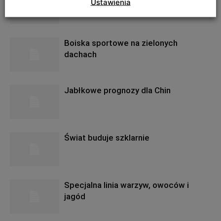
Ustawienia
Boiska sportowe na zielonych
dachach
Jabłkowe prognozy dla Chin
Świat buduje szklarnie
Specjalna linia warzyw, owoców i
jagód