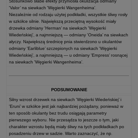
Stosunkowo słabe efekty przyniosła okulizacja odmiany
'Valor’ na siewkach 'Węgierki Wangenheima’.
Niezależnie od rodzaju użytej podkładki, wszystkie śliwy rosły
w szkółce silnie. Największą przeciętną wysokość miały
drzewka odmiany 'Herman’ na siewkach 'Węgierki
Wiedeńskiej’, a najmniejszą — odmiany 'Oneida’ na siewkach
ałyczy. Największą średnicę pnia stwierdzono u okulantów
odmiany 'Earliblue’ szczepionych na siewkach 'Węgierki
Wiedeńskiej’, a najmniejszą — u odmiany 'Empress’ rosnącej
na siewkach 'Węgierki Wangenheima’.
PODSUMOWANIE
Silny wzrost drzewek na siewkach 'Węgierki Wiedeńskiej’ i
'Eruni’ w szkółce jest jak najbardziej pożądany, ponieważ w
ten sposób okulanty bez trudu osiągają parametry
pierwszego wyboru. Nie przesądza to jeszcze o tym, jaki
charakter wzrostu będą miały śliwy na tych podkładkach po
posadzeniu drzew w sadzie. Warto zaznaczyć, że np.