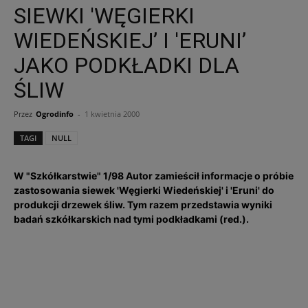
SIEWKI 'WĘGIERKI
WIEDEŃSKIEJ’ I 'ERUNI’
JAKO PODKŁADKI DLA
ŚLIW
Przez
Ogrodinfo
-
1 kwietnia 2000
TAGI
NULL
W "Szkółkarstwie" 1/98 Autor zamieścił informacje o próbie
zastosowania siewek 'Węgierki Wiedeńskiej' i 'Eruni' do
produkcji drzewek śliw. Tym razem przedstawia wyniki
badań szkółkarskich nad tymi podkładkami (red.).