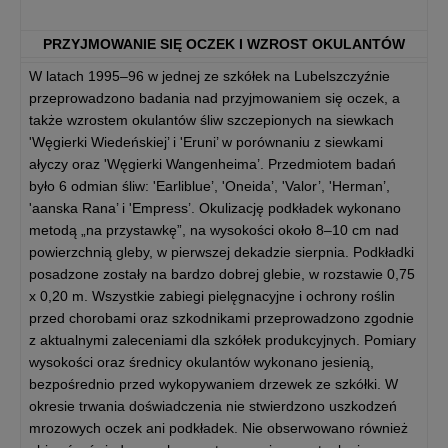
PRZYJMOWANIE SIĘ OCZEK I WZROST OKULANTÓW
W latach 1995–96 w jednej ze szkółek na Lubelszczyźnie
przeprowadzono badania nad przyjmowaniem się oczek, a
także wzrostem okulantów śliw szczepionych na siewkach
'Węgierki Wiedeńskiej’ i 'Eruni’ w porównaniu z siewkami
ałyczy oraz 'Węgierki Wangenheima’. Przedmiotem badań
było 6 odmian śliw: 'Earliblue’, 'Oneida’, 'Valor’, 'Herman’,
'aanska Rana’ i 'Empress’. Okulizację podkładek wykonano
metodą „na przystawkę”, na wysokości około 8–10 cm nad
powierzchnią gleby, w pierwszej dekadzie sierpnia. Podkładki
posadzone zostały na bardzo dobrej glebie, w rozstawie 0,75
x 0,20 m. Wszystkie zabiegi pielęgnacyjne i ochrony roślin
przed chorobami oraz szkodnikami przeprowadzono zgodnie
z aktualnymi zaleceniami dla szkółek produkcyjnych. Pomiary
wysokości oraz średnicy okulantów wykonano jesienią,
bezpośrednio przed wykopywaniem drzewek ze szkółki. W
okresie trwania doświadczenia nie stwierdzono uszkodzeń
mrozowych oczek ani podkładek. Nie obserwowano również