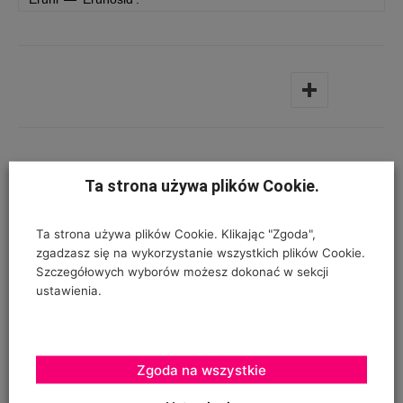
RELATED POSTS
Ta strona używa plików Cookie.
None found
Ta strona używa plików Cookie. Klikając "Zgoda",
zgadzasz się na wykorzystanie wszystkich plików Cookie.
POWIĄZANE ARTYKUŁY
WIĘCEJ OD AUTORA
Szczegółowych wyborów możesz dokonać w sekcji
ustawienia.
Premiera nowego jabłka w Madrycie
Zgoda na wszystkie
Zmarł dr hab. Jarosław Markowski