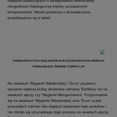
objawów świadczących o występowaniu ewentualnej
niezgodności fizjologicznej między szczepionymi
komponentami. Wyniki pomiarów z doświadczenia
przedstawione są w tabeli.
CHARAKTERYSTYKA OKULANTÓW ŚLIW SZCZEPIONYCH NA RÓŻNYCH
PODKŁADKACH; ŚREDNIE Z DWÓCH LAT
Na siewkach 'Węgierki Wiedeńskiej’ i 'Eruni’ uzyskano
wyraźnie większą liczbę okulantów odmiany 'Earliblue’ niż na
siewkach ałyczy czy 'Węgierki Wangenheima’. Przyjmowanie
się na siewkach 'Węgierki Wiedeńskiej’ oraz 'Eruni’ oczek
pozostałych odmian śliw objętych badaniami było podobne i
nie różniło się od przebiegu tego procesu na siewkach ałyczy.