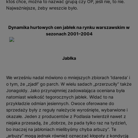
ktoś chce, można to nazwać grupą czy OP, jeśli nie, to nie.
Najważniejsze, żeby wreszcie było.
Dynamika hurtowych cen jabłek na rynku warszawskim w
sezonach 2001–2004
Jabłka
We wrześniu nadal mówiono o mniejszych zbiorach 'Idareda’ i
o tym, że „zjadł” go parch. W wielu sadach „przerzuciły” także
Jonagoldy. Jako przynajmniej zadowalająca oceniana była
natomiast wielkość tegorocznych jabłek. Widać to na
przykładzie odmian jesiennych. Owoce oferowane do
sprzedaży były z reguły należycie wyrośnięte, wybarwione i
okazałe. Jeden z producentów z Podlasia twierdził nawet z
niejaka przesadą, że „dobrze, że pada tylko raz na tydzień,
bo inaczej na jabłoniach mielibyśmy chyba arbuzy”. Te
„arbuzy” mogą jednak również oznaczać kłopoty z kondycją