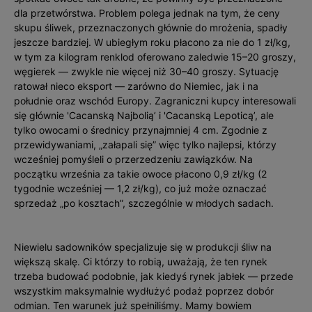
dla przetwórstwa. Problem polega jednak na tym, że ceny
skupu śliwek, przeznaczonych głównie do mrożenia, spadły
jeszcze bardziej. W ubiegłym roku płacono za nie do 1 zł/kg,
w tym za kilogram renklod oferowano zaledwie 15–20 groszy,
węgierek — zwykle nie więcej niż 30–40 groszy. Sytuację
ratował nieco eksport — zarówno do Niemiec, jak i na
południe oraz wschód Europy. Zagraniczni kupcy interesowali
się głównie 'Cacanską Najbolią’ i 'Cacanską Lepoticą’, ale
tylko owocami o średnicy przynajmniej 4 cm. Zgodnie z
przewidywaniami, „załapali się” więc tylko najlepsi, którzy
wcześniej pomyśleli o przerzedzeniu zawiązków. Na
początku września za takie owoce płacono 0,9 zł/kg (2
tygodnie wcześniej — 1,2 zł/kg), co już może oznaczać
sprzedaż „po kosztach”, szczególnie w młodych sadach.
Niewielu sadowników specjalizuje się w produkcji śliw na
większą skalę. Ci którzy to robią, uważają, że ten rynek
trzeba budować podobnie, jak kiedyś rynek jabłek — przede
wszystkim maksymalnie wydłużyć podaż poprzez dobór
odmian. Ten warunek już spełniliśmy. Mamy bowiem