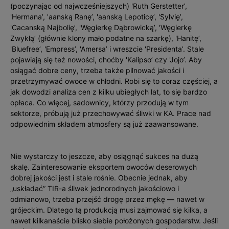
(poczynając od najwcześniejszych) 'Ruth Gerstetter’,
'Hermana’, 'aanską Ranę’, 'aanską Lepoticę’, 'Sylvię’,
'Cacanską Najbolię’, 'Węgierkę Dąbrowicką’, 'Węgierkę
Zwykłą’ (głównie klony mało podatne na szarkę), 'Hanitę’,
'Bluefree’, 'Empress’, 'Amersa’ i wreszcie 'Presidenta’. Stale
pojawiają się też nowości, choćby 'Kalipso’ czy 'Jojo’. Aby
osiągać dobre ceny, trzeba także pilnować jakości i
przetrzymywać owoce w chłodni. Robi się to coraz częściej, a
jak dowodzi analiza cen z kilku ubiegłych lat, to się bardzo
opłaca. Co więcej, sadownicy, którzy przodują w tym
sektorze, próbują już przechowywać śliwki w KA. Prace nad
odpowiednim składem atmosfery są już zaawansowane.
Nie wystarczy to jeszcze, aby osiągnąć sukces na dużą
skalę. Zainteresowanie eksportem owoców deserowych
dobrej jakości jest i stale rośnie. Obecnie jednak, aby
„uskładać” TIR-a śliwek jednorodnych jakościowo i
odmianowo, trzeba przejść drogę przez mękę — nawet w
grójeckim. Dlatego tą produkcją musi zajmować się kilka, a
nawet kilkanaście blisko siebie położonych gospodarstw. Jeśli