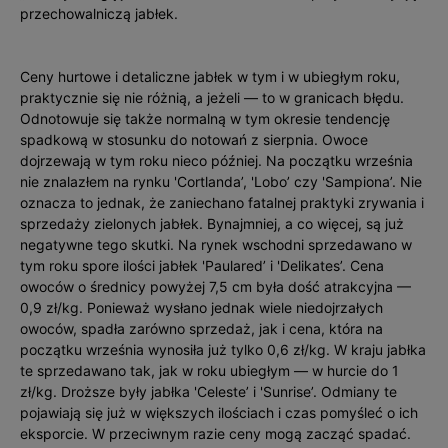
przechowalniczą jabłek.
Ceny hurtowe i detaliczne jabłek w tym i w ubiegłym roku,
praktycznie się nie różnią, a jeżeli — to w granicach błędu.
Odnotowuje się także normalną w tym okresie tendencję
spadkową w stosunku do notowań z sierpnia. Owoce
dojrzewają w tym roku nieco później. Na początku września
nie znalazłem na rynku 'Cortlanda’, 'Lobo’ czy 'Sampiona’. Nie
oznacza to jednak, że zaniechano fatalnej praktyki zrywania i
sprzedaży zielonych jabłek. Bynajmniej, a co więcej, są już
negatywne tego skutki. Na rynek wschodni sprzedawano w
tym roku spore ilości jabłek 'Paulared’ i 'Delikates’. Cena
owoców o średnicy powyżej 7,5 cm była dość atrakcyjna —
0,9 zł/kg. Ponieważ wysłano jednak wiele niedojrzałych
owoców, spadła zarówno sprzedaż, jak i cena, która na
początku września wynosiła już tylko 0,6 zł/kg. W kraju jabłka
te sprzedawano tak, jak w roku ubiegłym — w hurcie do 1
zł/kg. Droższe były jabłka 'Celeste’ i 'Sunrise’. Odmiany te
pojawiają się już w większych ilościach i czas pomyśleć o ich
eksporcie. W przeciwnym razie ceny mogą zacząć spadać.