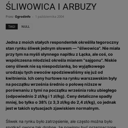
ŚLIWOWICA I ARBUZY
Przez
Ogrodinfo
-
1 października 2004
TAGI
NULL
Jedna z moich stałych respondentek określiła tegoroczny
stan rynku śliwek jednym słowem — "śliwowica". Nie miała
przy tym na myśli słynnego napitku z Łącka, ale coś, co
współczesna młodzież określa mianem "sajgonu". Niskie
ceny śliwek nie są niespodzianką, bo wyjątkowego
urodzaju tych owoców spodziewaliśmy się już od
kwitnienia. Ich ceny hurtowe na rynku warszawskim były
na początku września średnio o połowę niższe w
porównaniu z tymi na początku września roku ubiegłego
(odpowiednio 2 zł/kg i 1 zł/kg). Ceny detaliczne spadły
mniej, bo tylko o 38% (z 3,3 zł/kg do 2,4 zł/kg), co jednak
jest w takich sytuacjach zjawiskiem normalnym.
Śliwek na rynku było zatrzęsienie, ale często można było
spotkać owoce tak drobne, że powinny być przeznaczone