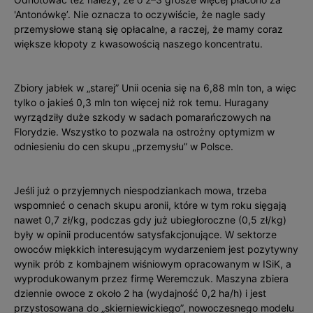
'Antonówkę’. Nie oznacza to oczywiście, że nagle sady
przemysłowe staną się opłacalne, a raczej, że mamy coraz
większe kłopoty z kwasowością naszego koncentratu.
Zbiory jabłek w „starej” Unii ocenia się na 6,88 mln ton, a więc
tylko o jakieś 0,3 mln ton więcej niż rok temu. Huragany
wyrządziły duże szkody w sadach pomarańczowych na
Florydzie. Wszystko to pozwala na ostrożny optymizm w
odniesieniu do cen skupu „przemysłu” w Polsce.
Jeśli już o przyjemnych niespodziankach mowa, trzeba
wspomnieć o cenach skupu aronii, które w tym roku sięgają
nawet 0,7 zł/kg, podczas gdy już ubiegłoroczne (0,5 zł/kg)
były w opinii producentów satysfakcjonujące. W sektorze
owoców miękkich interesującym wydarzeniem jest pozytywny
wynik prób z kombajnem wiśniowym opracowanym w ISiK, a
wyprodukowanym przez firmę Weremczuk. Maszyna zbiera
dziennie owoce z około 2 ha (wydajność 0,2 ha/h) i jest
przystosowana do „skierniewickiego”, nowoczesnego modelu