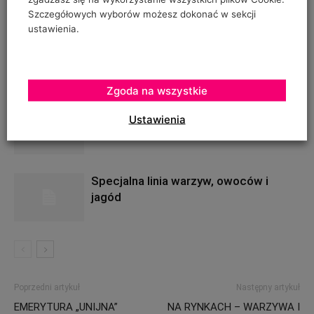
Szczegółowych wyborów możesz dokonać w sekcji
ustawienia.
Jabłkowe prognozy dla Chin
Zgoda na wszystkie
Świat buduje szklarnie
Ustawienia
Specjalna linia warzyw, owoców i
jagód
Poprzedni artykuł
Następny artykuł
EMERYTURA „UNIJNA”
NA RYNKACH – WARZYWA I