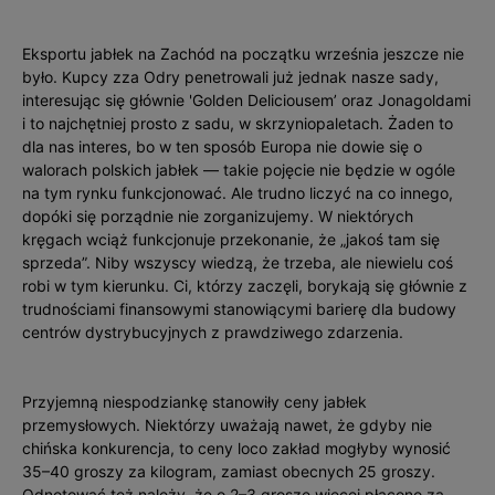
Eksportu jabłek na Zachód na początku września jeszcze nie
było. Kupcy zza Odry penetrowali już jednak nasze sady,
interesując się głównie 'Golden Deliciousem’ oraz Jonagoldami
i to najchętniej prosto z sadu, w skrzyniopaletach. Żaden to
dla nas interes, bo w ten sposób Europa nie dowie się o
walorach polskich jabłek — takie pojęcie nie będzie w ogóle
na tym rynku funkcjonować. Ale trudno liczyć na co innego,
dopóki się porządnie nie zorganizujemy. W niektórych
kręgach wciąż funkcjonuje przekonanie, że „jakoś tam się
sprzeda”. Niby wszyscy wiedzą, że trzeba, ale niewielu coś
robi w tym kierunku. Ci, którzy zaczęli, borykają się głównie z
trudnościami finansowymi stanowiącymi barierę dla budowy
centrów dystrybucyjnych z prawdziwego zdarzenia.
Przyjemną niespodziankę stanowiły ceny jabłek
przemysłowych. Niektórzy uważają nawet, że gdyby nie
chińska konkurencja, to ceny loco zakład mogłyby wynosić
35–40 groszy za kilogram, zamiast obecnych 25 groszy.
Odnotować też należy, że o 2–3 grosze więcej płacono za