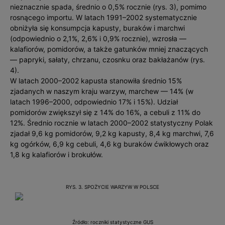
nieznacznie spada, średnio o 0,5% rocznie (rys. 3), pomimo
rosnącego importu. W latach 1991–2002 systematycznie
obniżyła się konsumpcja kapusty, buraków i marchwi
(odpowiednio o 2,1%, 2,6% i 0,9% rocznie), wzrosła —
kalafiorów, pomidorów, a także gatunków mniej znaczących
— papryki, sałaty, chrzanu, czosnku oraz bakłażanów (rys.
4).
W latach 2000–2002 kapusta stanowiła średnio 15%
zjadanych w naszym kraju warzyw, marchew — 14% (w
latach 1996–2000, odpowiednio 17% i 15%). Udział
pomidorów zwiększył się z 14% do 16%, a cebuli z 11% do
12%. Średnio rocznie w latach 2000–2002 statystyczny Polak
zjadał 9,6 kg pomidorów, 9,2 kg kapusty, 8,4 kg marchwi, 7,6
kg ogórków, 6,9 kg cebuli, 4,6 kg buraków ćwikłowych oraz
1,8 kg kalafiorów i brokułów.
RYS. 3. SPOŻYCIE WARZYW W POLSCE
Źródło: roczniki statystyczne GUS