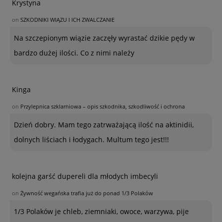
Krystyna
on
SZKODNIKI WIĄZU I ICH ZWALCZANIE
Na szczepionym wiązie zaczęły wyrastać dzikie pędy w
bardzo dużej ilości. Co z nimi należy
Kinga
on
Przylepnica szklarniowa – opis szkodnika, szkodliwość i ochrona
Dzień dobry. Mam tego zatrważającą ilość na aktinidii,
dolnych liściach i łodygach. Multum tego jest!!!
kolejna garść dupereli dla młodych imbecyli
on
Żywność wegańska trafia już do ponad 1/3 Polaków
1/3 Polaków je chleb, ziemniaki, owoce, warzywa, pije