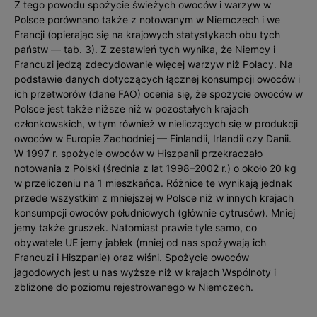
Z tego powodu spożycie świeżych owoców i warzyw w
Polsce porównano także z notowanym w Niemczech i we
Francji (opierając się na krajowych statystykach obu tych
państw — tab. 3). Z zestawień tych wynika, że Niemcy i
Francuzi jedzą zdecydowanie więcej warzyw niż Polacy. Na
podstawie danych dotyczących łącznej konsumpcji owoców i
ich przetworów (dane FAO) ocenia się, że spożycie owoców w
Polsce jest także niższe niż w pozostałych krajach
członkowskich, w tym również w nieliczących się w produkcji
owoców w Europie Zachodniej — Finlandii, Irlandii czy Danii.
W 1997 r. spożycie owoców w Hiszpanii przekraczało
notowania z Polski (średnia z lat 1998–2002 r.) o około 20 kg
w przeliczeniu na 1 mieszkańca. Różnice te wynikają jednak
przede wszystkim z mniejszej w Polsce niż w innych krajach
konsumpcji owoców południowych (głównie cytrusów). Mniej
jemy także gruszek. Natomiast prawie tyle samo, co
obywatele UE jemy jabłek (mniej od nas spożywają ich
Francuzi i Hiszpanie) oraz wiśni. Spożycie owoców
jagodowych jest u nas wyższe niż w krajach Wspólnoty i
zbliżone do poziomu rejestrowanego w Niemczech.