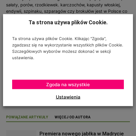
sałaty, porów, rzodkiewek. karczochów, kapusty włoskiej,
endywii, szpinaku, szparagów czy brokułów jest w Polsce co
najmniej kilkakrotnie niższa niż w większości państw
Ta strona używa plików Cookie.
Wspólnoty. Także podaż tych produktów jest u nas znacznie
mniejsza, niż w Europie Zachodniej.
Ta strona używa plików Cookie. Klikając "Zgoda",
zgadzasz się na wykorzystanie wszystkich plików Cookie.
Szczegółowych wyborów możesz dokonać w sekcji
ustawienia.
Zgoda na wszystkie
RELATED POSTS
Ustawienia
None found
POWIĄZANE ARTYKUŁY
WIĘCEJ OD AUTORA
Premiera nowego jabłka w Madrycie