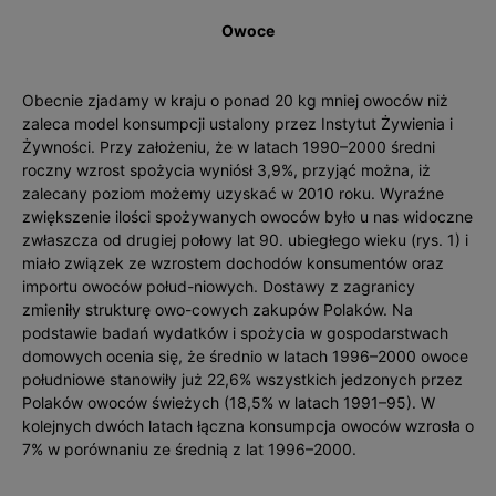
Owoce
Obecnie zjadamy w kraju o ponad 20 kg mniej owoców niż
zaleca model konsumpcji ustalony przez Instytut Żywienia i
Żywności. Przy założeniu, że w latach 1990–2000 średni
roczny wzrost spożycia wyniósł 3,9%, przyjąć można, iż
zalecany poziom możemy uzyskać w 2010 roku. Wyraźne
zwiększenie ilości spożywanych owoców było u nas widoczne
zwłaszcza od drugiej połowy lat 90. ubiegłego wieku (rys. 1) i
miało związek ze wzrostem dochodów konsumentów oraz
importu owoców połud-niowych. Dostawy z zagranicy
zmieniły strukturę owo-cowych zakupów Polaków. Na
podstawie badań wydatków i spożycia w gospodarstwach
domowych ocenia się, że średnio w latach 1996–2000 owoce
południowe stanowiły już 22,6% wszystkich jedzonych przez
Polaków owoców świeżych (18,5% w latach 1991–95). W
kolejnych dwóch latach łączna konsumpcja owoców wzrosła o
7% w porównaniu ze średnią z lat 1996–2000.