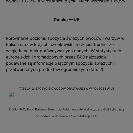
wynosił 102,2%, a w ostatnich pięciu latach wzrósł do 105,5%.
Polska — UE
Porównanie poziomu spożycia świeżych owoców i warzyw w
Polsce oraz w krajach członkowskich UE jest trudne, ze
względu na brak porównywalnych danych. W statystykach
europejskich i gromadzonych przez FAO najczęściej
podawane są informacje o łącznym spożyciu świeżych i
przetworzonych produktów ogrodniczych (tab. 2).
TABELA 2. SPOŻYCIE OWOCÓW ORAZ WARZYW W POLSCE I W UE
Źródło: FAO, Food Balance Sheet; dla Polski: roczniki statystyczne GUS i „Budżety
gospodarstw domowych” — publikacje GUS