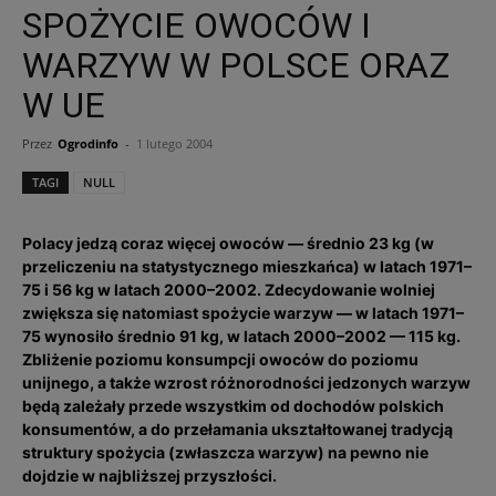
SPOŻYCIE OWOCÓW I
WARZYW W POLSCE ORAZ
W UE
Przez
Ogrodinfo
-
1 lutego 2004
TAGI
NULL
Polacy jedzą coraz więcej owoców — średnio 23 kg (w
przeliczeniu na statystycznego mieszkańca) w latach 1971–
75 i 56 kg w latach 2000–2002. Zdecydowanie wolniej
zwiększa się natomiast spożycie warzyw — w latach 1971–
75 wynosiło średnio 91 kg, w latach 2000–2002 — 115 kg.
Zbliżenie poziomu konsumpcji owoców do poziomu
unijnego, a także wzrost różnorodności jedzonych warzyw
będą zależały przede wszystkim od dochodów polskich
konsumentów, a do przełamania ukształtowanej tradycją
struktury spożycia (zwłaszcza warzyw) na pewno nie
dojdzie w najbliższej przyszłości.