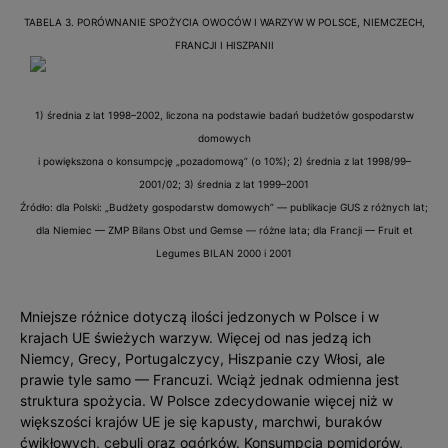
TABELA 3. PORÓWNANIE SPOŻYCIA OWOCÓW I WARZYW W POLSCE, NIEMCZECH,
FRANCJI I HISZPANII
1) średnia z lat 1998–2002, liczona na podstawie badań budżetów gospodarstw
domowych
i powiększona o konsumpcję „pozadomową” (o 10%); 2) średnia z lat 1998/99–
2001/02; 3) średnia z lat 1999–2001
Źródło: dla Polski: „Budżety gospodarstw domowych” — publikacje GUS z różnych lat;
dla Niemiec — ZMP Bilans Obst und Gemse — różne lata; dla Francji — Fruit et
Legumes BILAN 2000 i 2001
Mniejsze różnice dotyczą ilości jedzonych w Polsce i w
krajach UE świeżych warzyw. Więcej od nas jedzą ich
Niemcy, Grecy, Portugalczycy, Hiszpanie czy Włosi, ale
prawie tyle samo — Francuzi. Wciąż jednak odmienna jest
struktura spożycia. W Polsce zdecydowanie więcej niż w
większości krajów UE je się kapusty, marchwi, buraków
ćwikłowych, cebuli oraz ogórków. Konsumpcja pomidorów,