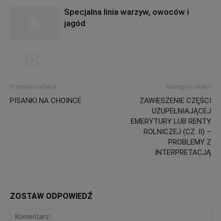
Specjalna linia warzyw, owoców i
jagód
Poprzedni artykuł
Następny artykuł
PISANKI NA CHOINCE
ZAWIESZENIE CZĘŚCI
UZUPEŁNIAJĄCEJ
EMERYTURY LUB RENTY
ROLNICZEJ (CZ. II) –
PROBLEMY Z
INTERPRETACJĄ
ZOSTAW ODPOWIEDŹ