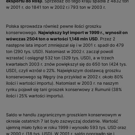
eksportu do Rosji
. Sprzedaż do tego kraju spadła z 4832 ton
w 2001 r. do 1841 ton w 2002 r.i 793 ton w 2003 r.
Polska sprowadza również pewne ilości groszku
konserwowego.
Największy był import w 1999 r., wynosił on
wówczas 2504 ton o wartości 1,148 mln USD
. Przez 2
następne lata import zmniejszał się i w 2001 r. spadł do 479
ton (290 tys. USD). Natomiast w 2002 r. zaczął powoli
wzrastać i osiągnął 532 ton (329 tys. USD), a w trzech
kwartałach 2003 r. znów powiększył się do 650 ton (424 tys.
USD), czyli wzrósł o 22%. Największym dostawcą groszku
konserwowego są Węgry (na przykład w 2002 r. około 80%
ilości i wartości importu). Natomiast w 2003 r. na naszym
rynku pojawił się tani groszek konserwowy z Rumunii (38%
ilości i 25% wartości importu).
Saldo w handlu zagranicznym groszkiem konserwowym w
okresie ostatnich 7 lat było zazwyczaj dodatnie. Wartość
ujemną miało tylko w roku 1999 i wynosiło 593 tys. USD oraz
w 2000 r. (18 tys. USD). W 2001 r. saldo poprawiło się i