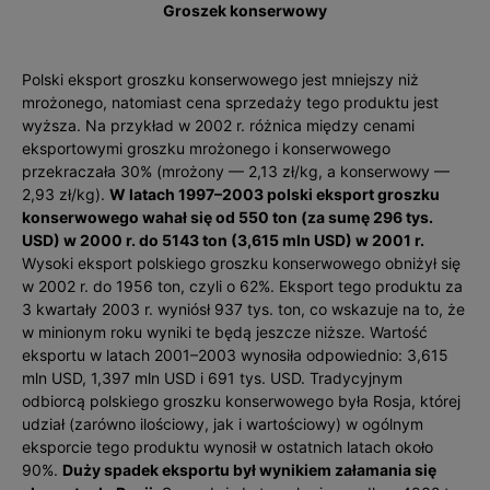
Groszek konserwowy
Polski eksport groszku konserwowego jest mniejszy niż
mrożonego, natomiast cena sprzedaży tego produktu jest
wyższa. Na przykład w 2002 r. różnica między cenami
eksportowymi groszku mrożonego i konserwowego
przekraczała 30% (mrożony — 2,13 zł/kg, a konserwowy —
2,93 zł/kg).
W latach 1997–2003 polski eksport groszku
konserwowego wahał się od 550 ton (za sumę 296 tys.
USD) w 2000 r. do 5143 ton (3,615 mln USD) w 2001 r.
Wysoki eksport polskiego groszku konserwowego obniżył się
w 2002 r. do 1956 ton, czyli o 62%. Eksport tego produktu za
3 kwartały 2003 r. wyniósł 937 tys. ton, co wskazuje na to, że
w minionym roku wyniki te będą jeszcze niższe. Wartość
eksportu w latach 2001–2003 wynosiła odpowiednio: 3,615
mln USD, 1,397 mln USD i 691 tys. USD. Tradycyjnym
odbiorcą polskiego groszku konserwowego była Rosja, której
udział (zarówno ilościowy, jak i wartościowy) w ogólnym
eksporcie tego produktu wynosił w ostatnich latach około
90%.
Duży spadek eksportu był wynikiem załamania się