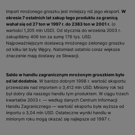
Import mrożonego groszku jest mniejszy niż jego eksport.
W
okresie 7 ostatnich lat zakup tego produktu za granicą
wahał się od 27 ton w 1997 r. do 2383 ton w 2001 r.
(o
wartości 1,205 mln USD). Od stycznia do wrześ­nia 2003 r.
zakupiliśmy 406 ton za sumę 176 tys. USD.
Najpoważniejszym dostawcą mrożonego zielonego groszku
od kilku lat były Węgry. Natomiast ostatnio coraz większe
znaczenie mają dostawy ze Słowacji.
Saldo w handlu zagranicznym mrożonym groszkiem było
od lat dodatnie
. W bardzo dobrym 1998 r. wartość eksportu
przeważała nad importem o 3,412 mln USD. Miniony rok też
był dobry dla naszego handlu tym produktem. W ciągu trzech
kwartałów 2003 r. — według danych Centrum Informacji
Handlu Zagranicznego —­ wartość eksportu była wyższa od
importu o 3,04 mln USD. Ostateczne wyniki handlu w
minionym roku mogą okazać się najlepsze od 1997 r.