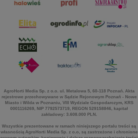
AgroHorti Media Sp. z o.o. ul. Metalowa 5, 60-118 Poznań. Akta
rejestrowe przechowywane w Sądzie Rejonowym Poznań - Nowe
Miasto i Wilda w Poznaniu, VIII Wydziale Gospodarczym, KRS
0001116269, NIP 7792573719, REGON 529158846, kapitał
zakładowy: 3.608.000 PLN.
Wszystkie prezentowane w ramach niniejszego portalu treści są
własnością AgroHorti Media Sp. z o.o, są zastrzeżone i chronione
prawem autorskim, kopiowanie i dalsze rozpowszechnianie treści