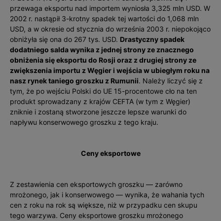
przewaga eksportu nad importem wyniosła 3,325 mln USD. W
2002 r. nastąpił 3-krotny spadek tej wartości do 1,068 mln
USD, a w okresie od stycznia do września 2003 r. niepokojąco
obniżyła się ona do 267 tys. USD.
Drastyczny spadek
dodatniego salda wynika z jednej strony ze znacznego
obniżenia się eksportu do Rosji oraz z drugiej strony ze
zwiększenia importu z Węgier i wejścia w ubiegłym roku na
nasz rynek taniego groszku z Rumunii
. Należy liczyć się z
tym, że po wejściu Polski do UE 15-procentowe cło na ten
produkt sprowadzany z krajów CEFTA (w tym z Węgier)
zniknie i zostaną stworzone jeszcze lepsze warunki do
napływu konserwowego groszku z tego kraju.
Ceny eksportowe
Z zestawienia cen eksportowych groszku — zarówno
mrożonego, jak i konserwowego — wynika, że wahania tych
cen z roku na rok są większe, niż w przypadku cen skupu
tego warzywa. Ceny eksportowe groszku mrożone­go