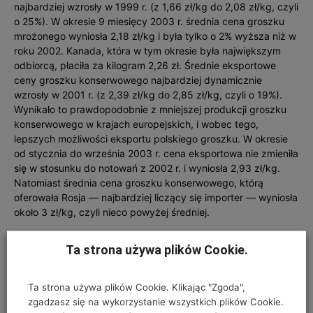
najbardziej wzrosły w 1999 r. (z 1,66 zł/kg do 2,08 zł/kg, czyli
o 25%). W okresie 9 miesięcy 2003 r. średnia cena groszku
mrożonego wyniosła 2,18 zł/kg i była tylko o 2% wyższa niż w
roku 2002. Kanada, która w tym okresie była największym
odbiorcą, płaciła za kilo­gram 2,26 zł. Średnie eksportowe
ceny groszku konserwowego najbardziej dynamicznie
wzrosły w 2001 r. (z 2,39 zł/kg do 2,85 zł/kg, czyli o 19%).
Wynikało to prawdopodobnie z mniejszej produkcji groszku
konserwowego w krajach europejskich, i wobec tego,
lepszych możliwości eksportu polskiego groszku. W okresie
od stycznia do września 2003 r. cena eksportowa nie zmieniła
się w stosunku do notowań z 2002 r. i wyniosła 2,93 zł/kg.
Natomiast średnia cena groszku konserwowego, którą
oferowała Rosja — najbardziej liczący się importer — wyniosła
około 3 zł/kg, czyli nieco powyżej średniej.
Ta strona używa plików Cookie.
Ta strona używa plików Cookie. Klikając "Zgoda",
zgadzasz się na wykorzystanie wszystkich plików Cookie.