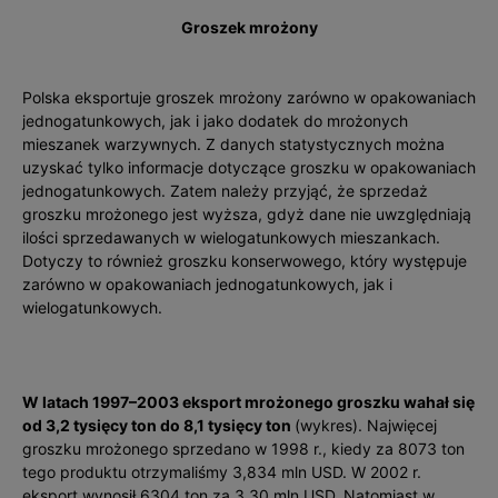
Groszek mrożony
Polska eksportuje groszek mrożony zarówno w opakowaniach
jednogatunkowych, jak i jako dodatek do mrożonych
mieszanek warzywnych. Z danych statystycznych można
uzyskać tylko informacje dotyczące groszku w opakowaniach
jednogatunkowych. Zatem należy przyjąć, że sprzedaż
groszku mrożonego jest wyższa, gdyż dane nie uwzględniają
ilości sprzedawanych w wielogatunkowych mieszankach.
Dotyczy to również groszku konserwowego, który występuje
zarówno w opakowaniach jednogatunkowych, jak i
wielogatunkowych.
W latach 1997–2003 eksport mrożonego groszku wahał się
od 3,2 tysięcy ton do 8,1 tysięcy ton
(wykres). Najwięcej
groszku mrożonego sprzedano w 1998 r., kiedy za 8073 ton
tego produktu otrzymaliśmy 3,834 mln USD. W 2002 r.
eksport wynosił 6304 ton za 3,30 mln USD. Natomiast w