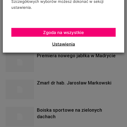
Szczegółowych wyborów możesz dokonać w sekcji
ustawienia.
RELATED POSTS
None found
Zgoda na wszystkie
POWIĄZANE ARTYKUŁY
WIĘCEJ OD AUTORA
Ustawienia
Premiera nowego jabłka w Madrycie
Zmarł dr hab. Jarosław Markowski
Boiska sportowe na zielonych
dachach