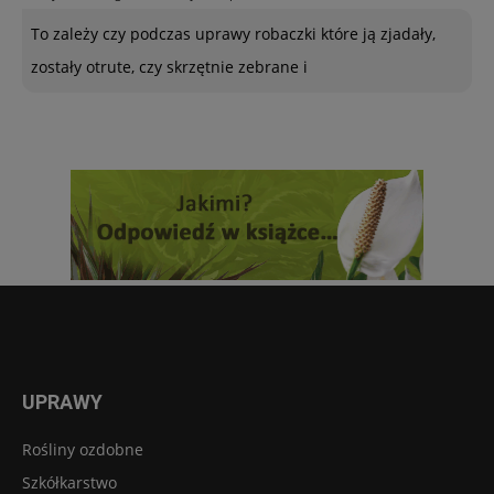
To zależy czy podczas uprawy robaczki które ją zjadały,
zostały otrute, czy skrzętnie zebrane i
UPRAWY
Rośliny ozdobne
Szkółkarstwo