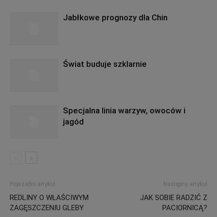
Jabłkowe prognozy dla Chin
Świat buduje szklarnie
Specjalna linia warzyw, owoców i
jagód
Poprzedni artykuł
Następny artykuł
REDLINY O WŁAŚCIWYM
JAK SOBIE RADZIĆ Z
ZAGĘSZCZENIU GLEBY
PACIORNICĄ?