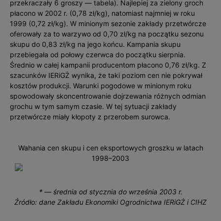
przekraczały 6 groszy — tabela). Najlepiej za zielony groch
płacono w 2002 r. (0,78 zł/kg), natomiast najmniej w roku
1999 (0,72 zł/kg). W minionym sezonie zakłady przetwórcze
oferowały za to warzywo od 0,70 zł/kg na początku sezonu
skupu do 0,83 zł/kg na jego końcu. Kampania skupu
przebiegała od połowy czerwca do początku sierpnia.
Średnio w całej kampanii producentom płacono 0,76 zł/kg. Z
szacunków IERiGŻ wynika, że taki poziom cen nie pokrywał
kosztów produkcji. Warunki pogodowe w minionym roku
spowodowały skoncentrowanie dojrzewania różnych odmian
grochu w tym samym czasie. W tej sytuacji zakłady
przetwórcze miały kłopoty z przerobem surowca.
Wahania cen skupu i cen eksportowych groszku w latach
1998–2003
* — średnia od stycznia do września 2003 r.
Źródło: dane Zakładu Ekonomiki Ogrodnictwa IERiGŻ i CIHZ