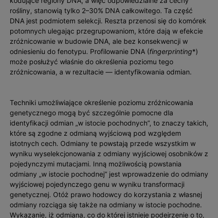
kodujące regiony DNA, a więc odpowiedzialne za cechy
rośliny, stanowią tylko 2–30% DNA całkowitego. Ta część
DNA jest podmiotem selekcji. Reszta przenosi się do komórek
potomnych ulegając przegrupowaniom, które dają w efekcie
zróżnicowanie w budowie DNA, ale bez konsekwencji w
odniesieniu do fenotypu. Profilowanie DNA (
fingerprinting
*)
może posłużyć właśnie do określenia poziomu tego
zróżnicowania, a w rezultacie — identyfikowania odmian.
Techniki umożliwiające określenie poziomu zróżnicowania
genetycznego mogą być szczególnie pomocne dla
identyfikacji odmian „w istocie pochodnych”, to znaczy takich,
które są zgodne z odmianą wyjściową pod względem
istotnych cech. Odmiany te powstają przede wszystkim w
wyniku wyselekcjonowania z odmiany wyjściowej osobników z
pojedynczymi mutac­jami. Inną możliwością powstania
odmiany „w istocie pochodnej” jest wprowadzenie do odmiany
wyjściowej pojedynczego genu w wyniku transformacji
genetycznej. Otóż prawo hodowcy do korzystania z własnej
odmiany rozciąga się także na odmiany w istocie pochodne.
Wykazanie, iż odmiana, co do której istnieje podejrzenie o to,