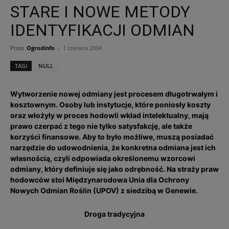
STARE I NOWE METODY
IDENTYFIKACJI ODMIAN
Przez
Ogrodinfo
-
1 czerwca 2004
TAGI
NULL
Wytworzenie nowej odmiany jest procesem długotrwałym i
kosztownym. Osoby lub instytucje, które poniosły koszty
oraz włożyły w proces hodowli wkład intelektualny, mają
prawo czerpać z tego nie tylko satysfakcję, ale także
korzyści finansowe. Aby to było możliwe, muszą posiadać
narzędzie do udowodnienia, że konkretna odmiana jest ich
własnością, czyli odpowiada określonemu wzorcowi
odmiany, który definiuje się jako odrębność. Na straży praw
hodowców stoi Międzynarodowa Unia dla Ochrony
Nowych Odmian Roślin (UPOV) z siedzibą w Genewie.
Droga tradycyjna