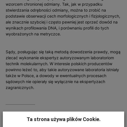
wzorcem chronionej odmiany. Tak, jak w przypadku
stwierdzania odrębności odmiany, można to zrobić na
podstawie obserwacji cech morfologicznych i fizjologicznych,
ale znacznie szybciej i często pewniej jest oprzeć dowód na
wynikach profilowania DNA, i porównaniu profili do tych
wyobrażonych na metryczce.
Sądy, posługując się taką metodą dowodzenia prawdy, mogą
zlecać wykonanie ekspertyz autoryzowanym laboratoriom
technik molekularnych. W interesie polskich producentów
powinno leżeć to, aby takie autoryzowane laboratoria istniały
także w Polsce, a dowody w ewentualnych procesach
sądowych nie opierały się wyłącznie na ekspertyzach
zagranicznych.
*
od angielskiego
finger prints
— odciski palców
Ta strona używa plików Cookie.