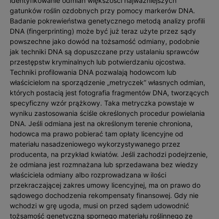
identyfikowanie odmian większości najważniejszych
gatunków roślin ozdobnych przy pomocy markerów DNA.
Badanie pokrewieństwa genetycznego metodą analizy profili
DNA (fingerprinting) może być już teraz użyte przez sądy
powszechne jako dowód na tożsamość odmiany, podobnie
jak techniki DNA są dopuszczane przy ustalaniu sprawców
przestępstw kryminalnych lub potwierdzaniu ojcostwa.
Techniki profilowania DNA pozwalają hodowcom lub
właścicielom na sporządzenie „metryczek” własnych odmian,
których postacią jest fotografia fragmentów DNA, tworzących
specyficzny wzór prążkowy. Taka metryczka powstaje w
wyniku zastosowania ściśle okreś­lonych procedur powielania
DNA. Jeśli odmiana jest na określonym terenie chroniona,
hodowca ma prawo pobierać tam opłaty licencyjne od
materiału nasadzeniowego wykorzystywanego przez
producenta, na przykład kwiatów. Jeśli zachodzi podejrzenie,
że odmiana jest rozmnażana lub sprzedawana bez wiedzy
właściciela odmiany albo rozprowadzana w ilości
przekraczającej zakres umowy licencyjnej, ma on prawo do
sądowego dochodzenia rekompensaty finansowej. Gdy nie
wchodzi w grę ugoda, musi on przed sądem udowodnić
tożsamość genetyczną spornego materiału roślinnego ze