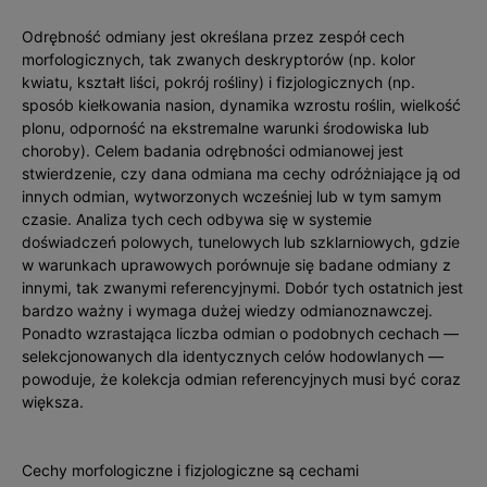
Odrębność odmiany jest określana przez zespół cech
morfologicznych, tak zwanych deskryptorów (np. kolor
kwiatu, kształt liści, pokrój rośliny) i fizjologicznych (np.
sposób kiełkowania nasion, dynamika wzrostu roś­lin, wielkość
plonu, odporność na ekstremalne warunki środowiska lub
choroby). Celem badania odrębności odmianowej jest
stwierdzenie, czy dana odmiana ma cechy odróżniające ją od
innych odmian, wytworzonych wcześ­niej lub w tym samym
czasie. Analiza tych cech odbywa się w systemie
doświadczeń polowych, tunelowych lub szklarniowych, gdzie
w warunkach uprawowych porównuje się badane odmiany z
innymi, tak zwanymi referencyjnymi. Dobór tych ostatnich jest
bardzo ważny i wymaga dużej wiedzy odmianoznawczej.
Ponadto wzras­tająca liczba odmian o podobnych cechach —
selekcjonowanych dla identycznych celów hodowlanych —
powoduje, że kolekcja odmian referencyjnych musi być coraz
większa.
Cechy morfologiczne i fizjologiczne są cechami