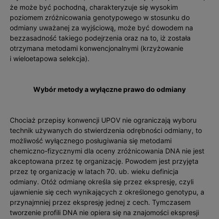
że może być pochodną, charakteryzuje się wysokim
poziomem zróżnicowania genotypowego w stosunku do
odmiany uważanej za wyjściową, może być dowodem na
bezzasadność takiego podejrzenia oraz na to, iż została
otrzymana metodami konwencjonalnymi (krzyżowanie
i wieloetapowa selekcja).
Wybór metody a wyłączne prawo do odmiany
Chociaż przepisy konwencji UPOV nie ograniczają wyboru
technik używanych do stwierdzenia odrębnoś­ci odmiany, to
możliwość wyłącznego posługiwania się metodami
chemiczno-fizycznymi dla oceny zróżnicowania DNA nie jest
akceptowana przez tę organizację. Powodem jest przyjęta
przez tę organizację w latach 70. ub. wieku definicja
odmiany. Otóż odmianę określa się przez ekspresję, czyli
ujawnienie się cech wynikających z określonego genotypu, a
przynajmniej przez ekspresję jednej z cech. Tymczasem
tworzenie profili DNA nie opiera się na znajomości ekspresji