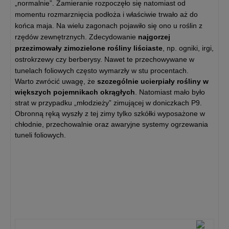
„normalnie”. Zamieranie rozpoczęło się natomiast od
momentu rozmarznięcia podłoża i właściwie trwało aż do
końca maja. Na wielu zagonach pojawiło się ono u roślin z
rzędów zewnętrznych. Zdecydowanie
najgorzej
przezimowały zimozielone rośliny liściaste
, np. ogniki, irgi,
ostrokrzewy czy berberysy. Nawet te przechowywane w
tunelach foliowych często wymarzły w stu procentach.
Warto zwrócić uwagę, że
szczególnie ucierpiały rośliny w
większych pojemnikach okrągłych
. Natomiast mało było
strat w przypadku „młodzieży” zimującej w doniczkach P9.
Obronną ręką wyszły z tej zimy tylko szkółki wyposażone w
chłodnie, przechowalnie oraz awaryjne systemy ogrzewania
tuneli foliowych.