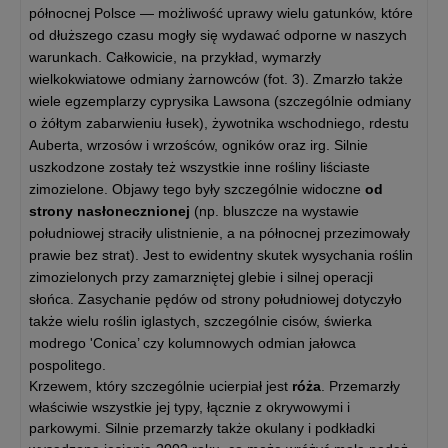
północnej Polsce — możliwość uprawy wielu gatunków, które
od dłuższego czasu mogły się wydawać odporne w naszych
warunkach. Całkowicie, na przykład, wymarzły
wielkokwiatowe odmiany żarnowców (fot. 3). Zmarzło także
wiele egzemplarzy cyprysika Lawsona (szczególnie odmiany
o żółtym zabarwieniu łusek), żywotnika wschodniego, rdestu
Auberta, wrzosów i wrzośców, ogników oraz irg. Silnie
uszkodzone zostały też wszystkie inne rośliny liściaste
zimozielone. Objawy tego były szczególnie widoczne
od
strony nasłonecznionej
(np. bluszcze na wystawie
południowej straciły ulistnienie, a na północnej przezimowały
prawie bez strat). Jest to ewidentny skutek wysychania roślin
zimozielonych przy zamarzniętej glebie i silnej operacji
słońca. Zasychanie pędów od strony południowej dotyczyło
także wielu roślin iglastych, szczególnie cisów, świerka
modrego 'Conica’ czy kolumnowych odmian jałowca
pospolitego.
Krzewem, który szczególnie ucierpiał jest
róża
. Przemarzły
właściwie wszystkie jej typy, łącznie z okrywowymi i
parkowymi. Silnie przemarzły także okulany i podkładki