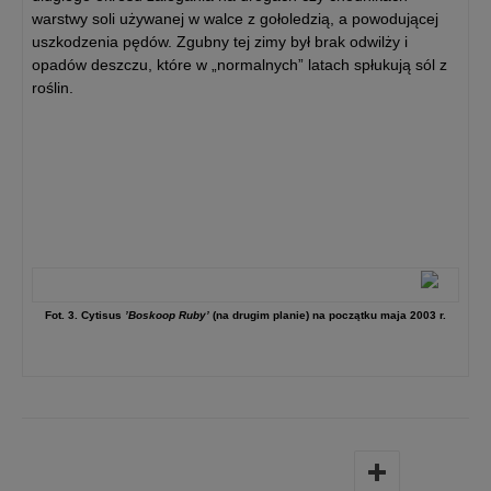
warstwy soli używanej w walce z gołoledzią, a powodującej
uszkodzenia pędów. Zgubny tej zimy był brak odwilży i
opadów deszczu, które w „normalnych” latach spłukują sól z
roślin.
Fot. 3. Cytisus
’Boskoop Ruby’
(na drugim planie) na początku maja 2003 r.