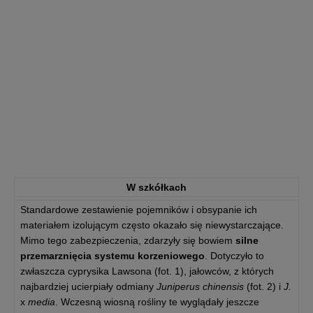
W szkółkach
Standardowe zestawienie pojemników i obsypanie ich
materiałem izolującym często okazało się niewystarczające.
Mimo tego zabezpieczenia, zdarzyły się bowiem
silne
przemarznięcia systemu korzeniowego
. Dotyczyło to
zwłaszcza cyprysika Lawsona (fot. 1), jałowców, z których
najbardziej ucierpiały odmiany
Juniperus chinensis
(fot. 2) i
J.
x
media
. Wczesną wiosną rośliny te wyglądały jeszcze