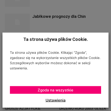
Jabłkowe prognozy dla Chin
Ta strona używa plików Cookie.
Świat buduje szklarnie
Ta strona używa plików Cookie. Klikając "Zgoda",
zgadzasz się na wykorzystanie wszystkich plików Cookie.
Szczegółowych wyborów możesz dokonać w sekcji
Specjalna linia warzyw, owoców i
ustawienia.
jagód
Zgoda na wszystkie
Ustawienia
Poprzedni artykuł
Następny artykuł
GRUSZE AZJATYCKIE
DRZEWO ROKU 2003: OLSZA