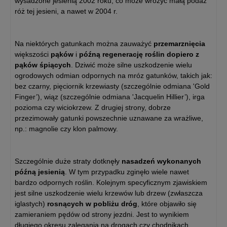
wysadzone jesienią 2002 roku, co może wróżyć małą podaż
róż tej jesieni, a nawet w 2004 r.
Na niektórych gatunkach można zauważyć
przemarznięcia
większości
pąków
i
późną regenerację roślin dopiero z
pąków śpiących
. Dziwić może silne uszkodzenie wielu
ogrodowych odmian odpornych na mróz gatunków, takich jak:
bez czarny, pięciornik krzewiasty (szczególnie odmiana 'Gold
Finger’), wiąz (szczególnie odmiana 'Jacquelin Hillier’), irga
pozioma czy wiciokrzew. Z drugiej strony, dobrze
przezimowały gatunki powszechnie uznawane za wrażliwe,
np.: magnolie czy klon palmowy.
Szczególnie duże straty dotknęły
nasadzeń wykonanych
późną jesienią
. W tym przypadku zginęło wiele nawet
bardzo odpornych roślin. Kolejnym specyficznym zjawiskiem
jest silne uszkodzenie wielu krzewów lub drzew (zwłaszcza
iglastych)
rosnących w pobliżu dróg
, które objawiło się
zamieraniem pędów od strony jezdni. Jest to wynikiem
długiego okresu zalegania na drogach czy chodnikach