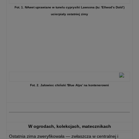
Fot. 1. NAwet uprawiane w tunelu cyprysiki Lawsona (tu: 'Ellwod’s Dold’)
ucierpiały ostatniej zimy
Fot. 2. Jałowiec chiński 'Blue Alps’ na kontenerowni
W ogrodach, kolekcjach, matecznikach
Ostatnia zima zweryfikowała — zwłaszcza w centralnej i