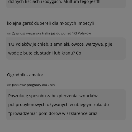
dolnych liściach i łodygach. Multum tego jest!!!
kolejna garść dupereli dla młodych imbecyli
on
Żywność wegańska trafia już do ponad 1/3 Polaków
1/3 Polaków je chleb, ziemniaki, owoce, warzywa, pije
wodę z butelek, studni lub kranu? Co
Ogrodnik - amator
on
Jabłkowe prognozy dla Chin
Poszukuję sposobu zabezpieczenia sznurków
polipropylenowych używanych w ubiegłym roku do
"prowadzenia" pomidorów w szklarence oraz