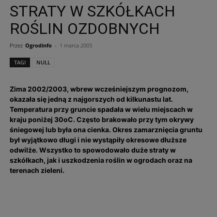
STRATY W SZKÓŁKACH
ROŚLIN OZDOBNYCH
Przez
Ogrodinfo
-
1 marca 2003
TAGI
NULL
Zima 2002/2003, wbrew wcześniejszym prognozom,
okazała się jedną z najgorszych od kilkunastu lat.
Temperatura przy gruncie spadała w wielu miejscach w
kraju poniżej 30oC. Często brakowało przy tym okrywy
śniegowej lub była ona cienka. Okres zamarznięcia gruntu
był wyjątkowo długi i nie wystąpiły okresowe dłuższe
odwilże. Wszystko to spowodowało duże straty w
szkółkach, jak i uszkodzenia roślin w ogrodach oraz na
terenach zieleni.