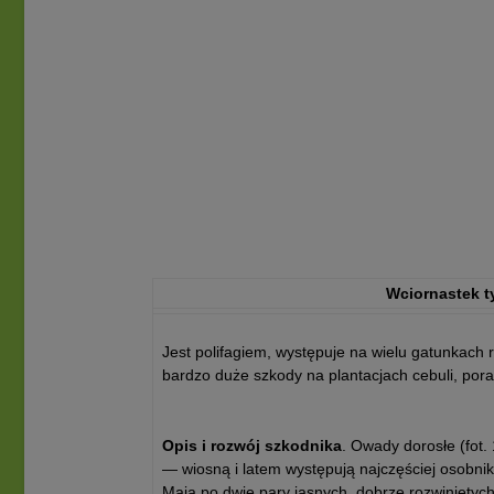
Wciornastek t
Jest polifagiem, występuje na wielu gatunkach 
bardzo duże szkody na plantacjach cebuli, pora o
Opis i rozwój szkodnika
. Owady dorosłe (fot.
— wiosną i latem występują najczęściej osobnik
Mają po dwie pary jasnych, dobrze rozwiniętyc