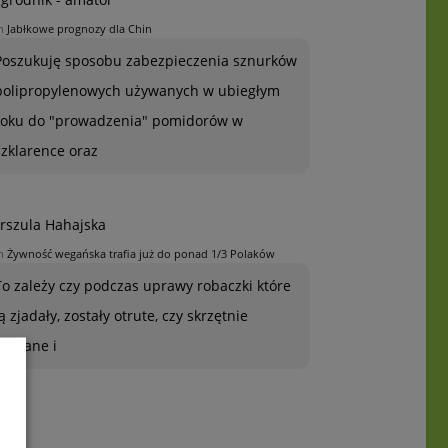
n
Jabłkowe prognozy dla Chin
Poszukuję sposobu zabezpieczenia sznurków
polipropylenowych używanych w ubiegłym
roku do "prowadzenia" pomidorów w
szklarence oraz
rszula Hahajska
n
Żywność wegańska trafia już do ponad 1/3 Polaków
To zależy czy podczas uprawy robaczki które
ją zjadały, zostały otrute, czy skrzętnie
zebrane i