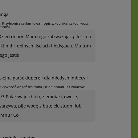
inga
n
Przylepnica szklarniowa – opis szkodnika, szkodliwość i
chrona
Dzień dobry. Mam tego zatrważającą ilość na
aktinidii, dolnych liściach i łodygach. Multum
ego jest!!!
olejna garść dupereli dla młodych imbecyli
n
Żywność wegańska trafia już do ponad 1/3 Polaków
1/3 Polaków je chleb, ziemniaki, owoce,
warzywa, pije wodę z butelek, studni lub
kranu? Co
grodnik - amator