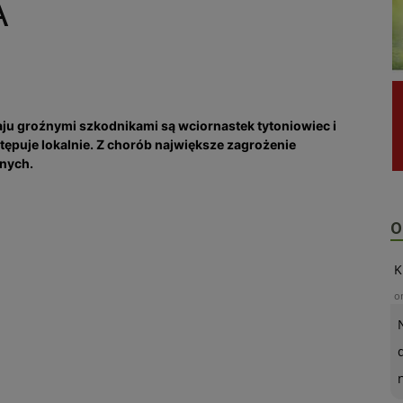
A
aju groźnymi szkodnikami są wciornastek tytoniowiec i
ępuje lokalnie. Z chorób największe zagrożenie
tnych.
O
K
o