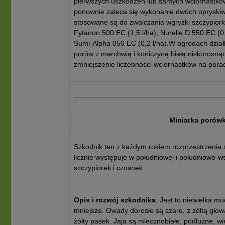
pierwszych uszkodzeń lub samych wciornastków.
ponownie zaleca się wykonanie dwóch opryskiw
stosowane są do zwalczania wgryzki szczypiorki
Fytanon 500 EC (1,5 l/ha), Nurelle D 550 EC (0,
Sumi-Alpha 050 EC (0,2 l/ha).W ogrodach dzia
porów z marchwią i koniczyną białą niskorosną
zmniejszenie liczebności wciornastków na pora
Miniarka porówk
Szkodnik ten z każdym rokiem rozprzestrzenia si
licznie występuje w południowej i południowo-w
szczypiorek i czosnek.
Opis i rozwój szkodnika
. Jest to niewielka 
mniejsze. Owady dorosłe są szare, z żółtą gło
żółty pasek. Jaja są mlecznobiałe, podłużne, w