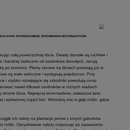
IŚCIACH PORA SPOWODOWANE ŻEROWANIEM WCIORNASTKÓW
ując całą powierzchnię liścia. Owady dorosłe są ruchliwe i
ze i bardziej żarłoczne od osobników dorosłych, żerują
kę po komórce. Plamy żerowe na liściach powstają już w
kowo są mało widoczne i występują pojedynczo. Przy
ce i szybko rozwijające się szkodniki powodują coraz
żerować nawet kilkaset osobników w różnych stadiach
stronie liścia. Najwięcej wciornastków, zwłaszcza larw,
j i wybielonej części liści. Wchodzą one w głąb roślin, gdzie
ciągłe ich naloty na plantacje porów z innych gatunków
trz roślin. Opryskiwanie należy rozpocząć po zauważeniu