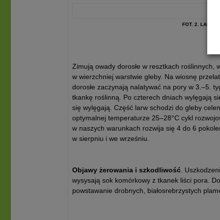
FOT. 2. LARW
Zimują owady dorosłe w resztkach roślinnych, 
w wierzchniej warstwie gleby. Na wiosnę przelat
dorosłe zaczynają nalatywać na pory w 3.–5. t
tkankę roślinną. Po czterech dniach wylęgają si
się wylęgają. Część larw schodzi do gleby celem
optymalnej temperaturze 25–28°C cykl rozwojow
w naszych warunkach rozwija się 4 do 6 pokoleń
w sierpniu i we wrześniu.
Objawy żerowania i szkodliwość
. Uszkodzen
wysysają sok komórkowy z tkanek liści pora. 
powstawanie drobnych, białosrebrzystych plamek