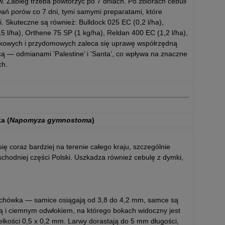
 Zabieg trzeba powtórzyć po 7 dniach. Po zbiorach cebuli
ań porów co 7 dni, tymi samymi preparatami, które
. Skuteczne są również: Bulldock 025 EC (0,2 l/ha),
5 l/ha), Orthene 75 SP (1 kg/ha), Reldan 400 EC (1,2 l/ha),
łkowych i przydomowych zaleca się uprawę współrzędną
cą — odmianami 'Palestine’ i 'Santa’, co wpływa na znaczne
ch.
a (
Napomyza gymnostoma
)
ę coraz bardziej na terenie całego kraju, szczególnie
schodniej części Polski. Uszkadza również cebulę z dymki,
muchówka — samice osiągają od 3,8 do 4,2 mm, samce są
wą i ciemnym odwłokiem, na którego bokach widoczny jest
ielkości 0,5 x 0,2 mm. Larwy dorastają do 5 mm długości,