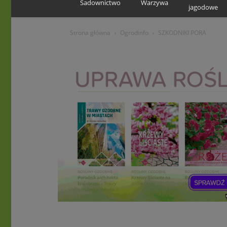
Sadownictwo
Warzywa
jagodowe
Strona główna
Ogrodinfo
SZKODNIKI PORA