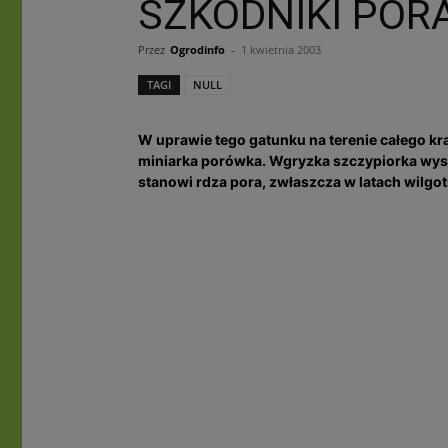
SZKODNIKI POR
Przez
Ogrodinfo
-
1 kwietnia 2003
TAGI
NULL
W uprawie tego gatunku na terenie całego kr
miniarka porówka. Wgryzka szczypiorka wyst
stanowi rdza pora, zwłaszcza w latach wilgo