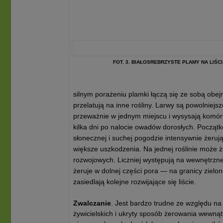
FOT. 3. BIAŁOSREBRZYSTE PLAMY NA L
silnym porażeniu plamki łączą się ze sobą obejm
przelatują na inne rośliny. Larwy są powolniejs
przeważnie w jednym miejscu i wysysają komór
kilka dni po nalocie owadów dorosłych. Począt
słonecznej i suchej pogodzie intensywnie żerują
większe uszkodzenia. Na jednej roślinie może 
rozwojowych. Liczniej występują na wewnętrznej 
żeruje w dolnej części pora — na granicy zielone
zasiedlają kolejne rozwijające się liście.
Zwalczanie
. Jest bardzo trudne ze względu na 
żywicielskich i ukryty sposób żerowania wewną