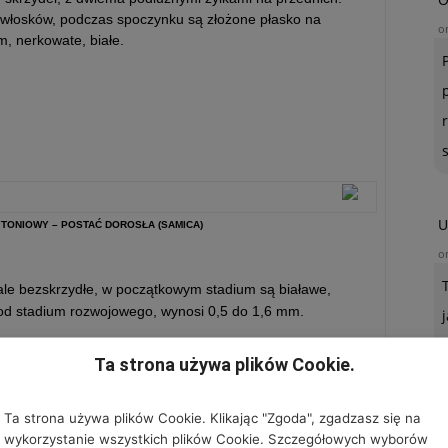
ę włosków, podczas spoczynku są złożone płasko na
o
, nerkowate, białe.
U
YTONIOWY – POSTAĆ DOROSŁA (SAMICA)
o
ale bezskrzydłe, w początkowym stadium są białawe,
i od stadium rozwojowego, wynosi 0,5 do 1,6 mm.
Ta strona używa plików Cookie.
Ta strona używa plików Cookie. Klikając "Zgoda", zgadzasz się na
wykorzystanie wszystkich plików Cookie. Szczegółowych wyborów