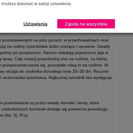
możesz dokonać w sekcji ustawienia.
A WCIORNASTKA TYTONIOWEGO
Ustawienia
Zgoda na wszystkie
w pozostawionych na polu porach, w przechowalniach oraz
ują na rośliny żywicielskie dziko rosnące i uprawne. Owady
ygodniu po posadzeniu. Samice składają pojedynczo jaja w
ę larwy. Cały rozwój przechodzą one na roślinie, na której
 przepoczwarczenia się, pozostałe robią to na roślinie. W
y od jaja do osobnika dorosłego trwa 20–30 dni. Rocznie
 wciornastka tytoniowca. Najliczniej szkodnik ten występuje
ia powodowane są przez owady dorosłe i larwy, które
Do uszkodzonych komórek dostaje się powietrze powodując
 (fot. 3). Przy