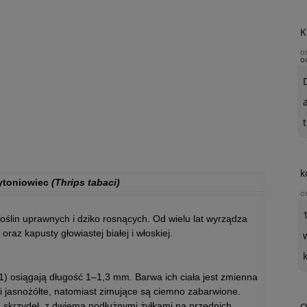
K
o
o
t
k
ytoniowiec
(Thrips tabaci)
o
roślin uprawnych i dziko rosnących. Od wielu lat wyrządza
raz kapusty głowiastej białej i włoskiej.
 1) osiągają długość 1–1,3 mm. Barwa ich ciała jest zmienna
i jasnożółte, natomiast zimujące są ciemno zabarwione.
h skrzydeł, z dwiema podłużnymi żyłkami na przednich.
O