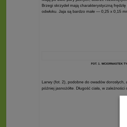
Brzegi skrzydeł mają charakterystyczną frędzl
odwłoku. Jaja są bardzo małe — 0,25 x 0,15 mm
FOT. 1. WCIORNASTEK T
Larwy (fot. 2), podobne do owadów dorosłych, 
później jasnożółte. Długość ciała, w zależnośc