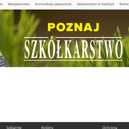
ss
Warzywnictwo
Komunikaty sadownicze
Sadownictwo w Sad24.pl
Rolni
Szklarnie
Rośliny
Ochrona