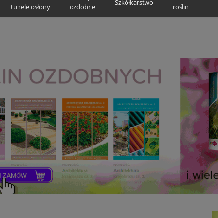
Szkółkarstwo
tunele osłony
ozdobne
roślin