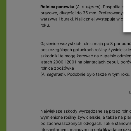
Rolnica panewka
(
A. c-nigrum
). Pospolita na t
brązowe, długości do 35 mm. Preferowanymi prz
warzywa i buraki. Najliczniej występuje w czer
roku.
Gąsienice wszystkich rolnic mają po 8 par odnó
poszczególnych gatunkach rośliny żywicielski
szkodniki te mogą żerować na zupełnie odmie
latach 2000 i 2001 na plantacjach cebuli, po
rolnica zbożówka
(
A. segetum
). Podobnie było także w tym roku.
Największe szkody wyrządzane są przez rolnic
wymienione rośliny żywicielskie, a także na p
po zachwaszczonych odłogach. Takie stanow
fitosanitarnym, mającym na celu likwidację sz