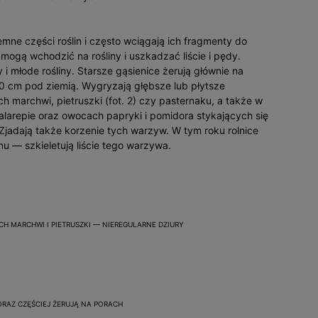
mne części roślin i często wciągają ich fragmenty do
ogą wchodzić na rośliny i uszkadzać liście i pędy.
i młode rośliny. Starsze gąsienice żerują głównie na
10 cm pod ziemią. Wygryzają głębsze lub płytsze
ch marchwi, pietruszki (fot. 2) czy pasternaku, a także w
kalarepie oraz owocach papryki i pomidora stykających się
 Zjadają także korzenie tych warzyw. W tym roku rolnice
 — szkieletują liście tego warzywa.
CH MARCHWI I PIETRUSZKI — NIEREGULARNE DZIURY
CORAZ CZĘŚCIEJ ŻERUJĄ NA PORACH