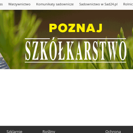
ss
Warzywnictwo
Komunikaty sadownicze
Sadownictwo w Sad24.pl
Rolni
Szklarnie
Rośliny
Ochrona