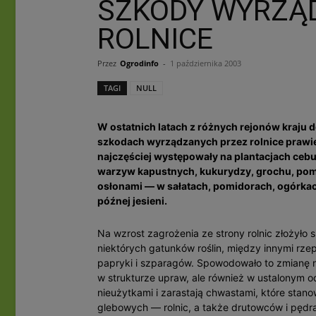
SZKODY WYRZĄ
ROLNICE
Przez
Ogrodinfo
-
1 października 2003
TAGI
NULL
W ostatnich latach z różnych rejonów kraju 
szkodach wyrządzanych przez rolnice prawie
najczęściej występowały na plantacjach cebu
warzyw kapustnych, kukurydzy, grochu, po
osłonami — w sałatach, pomidorach, ogórkac
późnej jesieni.
Na wzrost zagrożenia ze strony rolnic złożyło 
niektórych gatunków roślin, między innymi rze
papryki i szparagów. Spowodowało to zmianę n
w strukturze upraw, ale również w ustalonym od
nieużytkami i zarastają chwastami, które sta
glebowych — rolnic, a także drutowców i pędr