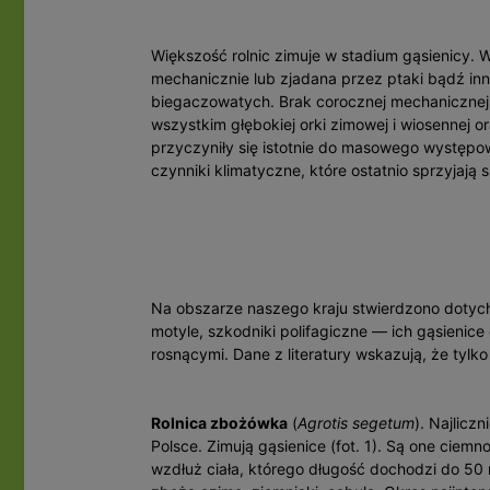
Większość rolnic zimuje w stadium gąsienicy. W
mechanicznie lub zjadana przez ptaki bądź in
biegaczowatych. Brak corocznej mechanicznej
wszystkim głębokiej orki zimowej i wiosennej
przyczyniły się istotnie do masowego występ
czynniki klimatyczne, które ostatnio sprzyjają
Na obszarze naszego kraju stwierdzono dotyc
motyle, szkodniki polifagiczne — ich gąsienice
rosnącymi. Dane z literatury wskazują, że tylko
Rolnica zbożówka
(
Agrotis segetum
). Najlicz
Polsce. Zimują gąsienice (fot. 1). Są one ciem
wzdłuż ciała, którego długość dochodzi do 50 