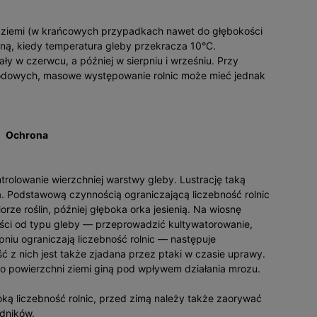
ą ziemi (w krańcowych przypadkach nawet do głębokości
ną, kiedy temperatura gleby przekracza 10°C.
 w czerwcu, a później w sierpniu i wrześniu. Przy
godowych, masowe występowanie rolnic może mieć jednak
Ochrona
trolowanie wierzchniej warstwy gleby. Lustrację taką
ia. Podstawową czynnością ograniczającą liczebność rolnic
ze roślin, później głęboka orka jesienią. Na wiosnę
ści od typu gleby — przeprowadzić kultywatorowanie,
niu ograniczają liczebność rolnic — następuje
 z nich jest także zjadana przez ptaki w czasie uprawy.
isko powierzchni ziemi giną pod wpływem działania mrozu.
oką liczebność rolnic, przed zimą należy także zaorywać
odników.