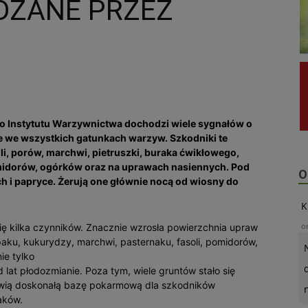
DZANE PRZEZ
do Instytutu Warzywnictwa dochodzi wiele sygnałów o
 we wszystkich gatunkach warzyw. Szkodniki te
li, porów, marchwi, pietruszki, buraka ćwikłowego,
midorów, ogórków oraz na uprawach nasiennych. Pod
O
h i papryce. Żerują one głównie nocą od wiosny do
K
o
się kilka czynników. Znacznie wzrosła powierzchnia upraw
paku, kukurydzy, marchwi, pasternaku, fasoli, pomidorów,
ie tylko
 lat płodozmianie. Poza tym, wiele gruntów stało się
nowią doskonałą bazę pokarmową dla szkodników
aków.