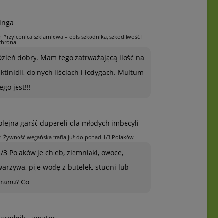
inga
n
Przylepnica szklarniowa – opis szkodnika, szkodliwość i
chrona
Dzień dobry. Mam tego zatrważającą ilość na
aktinidii, dolnych liściach i łodygach. Multum
ego jest!!!
olejna garść dupereli dla młodych imbecyli
n
Żywność wegańska trafia już do ponad 1/3 Polaków
1/3 Polaków je chleb, ziemniaki, owoce,
warzywa, pije wodę z butelek, studni lub
kranu? Co
grodnik - amator