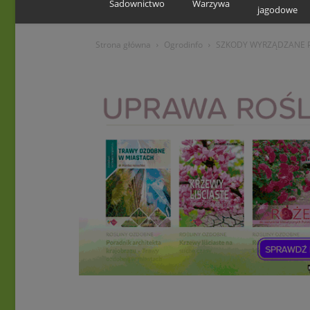
Sadownictwo
Warzywa
jagodowe
Strona główna
Ogrodinfo
SZKODY WYRZĄDZANE P