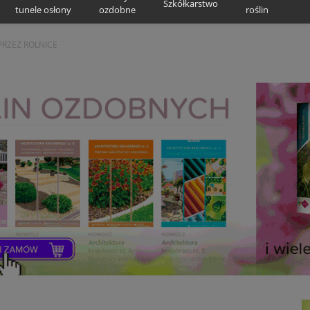
Szkółkarstwo
tunele osłony
ozdobne
roślin
RZEZ ROLNICE