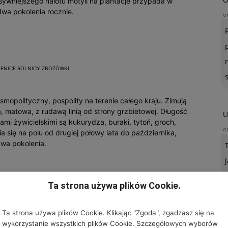
nsywniejszego nalotu motyli na plantacje przypada w
dwa pokolenia rocznie.
o
SIENICE ROLNICY ZBOŻÓWKI
smopolityczny, pospolity na terenie całego kraju. Zimują
a, matowa, z rudawą linią od strony grzbietowej. Długość
U
ami żywicielskimi są kukurydza, buraki, tytoń, groch,
o
a się na polu od drugiej połowy lata do października,
dwa pokolenia.
k dotychczas licznie występujący na terenach wschodnich
Ta strona używa plików Cookie.
zare, długości do 50 mm, z jasną linią wzdłuż ciała.
i są: zboża ozime, ziemniaki, buraki i warzywa kapustne.
yjny, ma jedno lub dwa pokolenia w ciągu roku.
Ta strona używa plików Cookie. Klikając "Zgoda", zgadzasz się na
wykorzystanie wszystkich plików Cookie. Szczegółowych wyborów