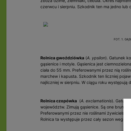
zboża ozime, ziemniaki, cebula. Okres najinte
czerwcu i sierpniu. Szkodnik ten ma jedno lub 
FOT. 1. GĄ
Rolnica gwoździówka
(
A. ypsilon
). Gatunek ko
gąsienice i motyle. Gąsienica jest ciemnozielon
ciała do 55 mm. Preferowanymi przez nią roślin
marchew i kapusta. Szkodnik ten liczniej pojawi
najliczniej w sierpniu. W ciągu roku występują 
Rolnica czopówka
(
A. exclamationis
). Gatune
województw. Zimują gąsienice. Są one brunatnos
Preferowanymi przez nie roślinami żywicielskim
Rolnica ta występuje przez cały sezon wegetac