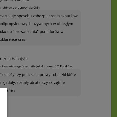
n
Jabłkowe prognozy dla Chin
Poszukuję sposobu zabezpieczenia sznurków
polipropylenowych używanych w ubiegłym
roku do "prowadzenia" pomidorów w
szklarence oraz
rszula Hahajska
n
Żywność wegańska trafia już do ponad 1/3 Polaków
To zależy czy podczas uprawy robaczki które
ją zjadały, zostały otrute, czy skrzętnie
zebrane i