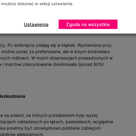
możesz dokonać w sekcji ustawienia.
erenie całego kraju. Zimują gąsienice. Są szarozielone lub
ez tego szkodnika roślinami żywicielskimi są: pszenica,
wcu oraz sierpniu i we wrześniu. Ma dwa pokolenia w ciągu
Ustawienia
Zgoda na wszystkie
ży. Po dotknięciu zwijają się w kłębek. Wymienione przy
e można uznać za preferowane, ale w innym środowisku
nnych roślinach. W moich obserwacjach prowadzonych w
rów i marchwi zdecydowanie dominowała (ponad 90%)
Uszkodzenia
e na polach, na których przedplonem były wyżej
lantacjach zakładanych po łąkach, pastwiskach, względnie
iska powinny być obowiązkowo poddane zabiegom
kodników wielożernych.