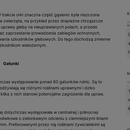
K
 trakcie orki znaczna część gąsienic była niszczona
ne zwierzęta, na przykład przez drapieżne chrząszcze
o
o
 uprawy gleby na nieuprawianych polach, a przede
 oraz zaprzestanie prowadzenia zabiegów ochronnych,
owania szkodników glebowych. Do tego dochodzą zmienne
 szkodnikom wielożernym.
t
Gatunki
k
hczas występowanie ponad 60 gatunków rolnic. Są to
o
 odżywiają się różnymi roślinami uprawnymi i dziko
 kilka z nich stanowi potencjalne zagrożenie dla upraw.
niej dotychczas występowała w centralnej i północnej
nooliwkowe o zielonkawym odcieniu z ciemniejszymi liniami
mm. Preferowanymi przez nią roślinami żywicielskimi są
O