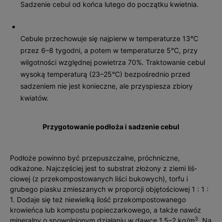
Sadzenie cebul od końca lutego do początku kwietnia.
Cebule przechowuje się najpierw w temperaturze 13°C
przez 6–8 tygodni, a potem w temperaturze 5°C, przy
wilgotności względnej powietrza 70%. Traktowanie cebul
wysoką temperaturą (23–25°C) bezpośrednio przed
sadzeniem nie jest konieczne, ale przyspiesza zbiory
kwiatów.
Przygotowanie podłoża i sadzenie cebul
Podłoże powinno być przepuszczalne, próchniczne,
odkażone. Najczęś­ciej jest to substrat złożony z ziemi liś­
ciowej (z przekompostowanych liś­ci bukowych), torfu i
grubego piasku zmieszanych w proporcji objętościowej 1 : 1 :
1. Dodaje się też niewielką ilość przekompos­towanego
krowieńca lub kompostu popieczarkowego, a także nawóz
3
mineralny o spowolnionym działaniu w dawce 1,5–2 kg/m
. Na