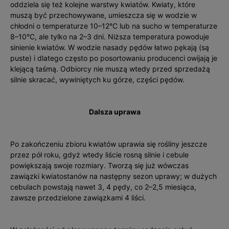
oddziela się też kolejne warstwy kwiatów. Kwiaty, które
muszą być przechowywane, umieszcza się w wodzie w
chłodni o temperaturze 10–12°C lub na sucho w temperaturze
8–10°C, ale tylko na 2–3 dni. Niższa temperatura powoduje
sinienie kwiatów. W wodzie nasady pędów łatwo pękają (są
puste) i dlatego często po posortowaniu producenci owijają je
klejącą taśmą. Odbiorcy nie muszą wtedy przed sprzedażą
silnie skracać, wywiniętych ku górze, części pędów.
Dalsza uprawa
Po zakończeniu zbioru kwiatów uprawia się rośliny jeszcze
przez pół roku, gdyż wtedy liście rosną silnie i cebule
powiększają swoje rozmiary. Tworzą się już wówczas
zawiązki kwiatostanów na następny sezon uprawy; w dużych
cebulach powstają nawet 3, 4 pędy, co 2–2,5 miesiąca,
zawsze przedzielone zawiązkami 4 liści.