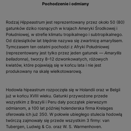
Pochodzenie i odmiany
Rodzaj
Hippeastrum
jest reprezentowany przez około 50 (80)
gatunków dziko rosnących w krajach Ameryki Środkowej i
Południowej, w strefie klimatu tropikalnego i subtropikalnego.
Od dziesiątków lat błędnie nazywa się zwartnicę amarylisem.
Tymczasem ten ostatni pochodzi z Afryki Południowej
(reprezentowany jest tylko przez jeden gatunek —
Amaryllis
belladonna
), tworzy 8–12 dzwonkowatych, różowych
kwiatów, które pojawiają się w końcu lata i nie jest
produkowany na skalę wielkotowarową.
Hodowla hipeastrum rozpoczęła się w Holandii oraz w Belgii
już w końcu XVIII wieku. Gatunki przywożone przede
wszystkim z Brazylii i Peru dały początek pierwszym
odmianom, a 100 lat później holenderska firma Krelages
oferowała ich już 350. W połowie ubiegłego stulecia hodowlą
twórczą zajmowały się przede wszystkim 3 firmy: van
Tubergen, Ludwig & Co. oraz W. S. War­menhoven.