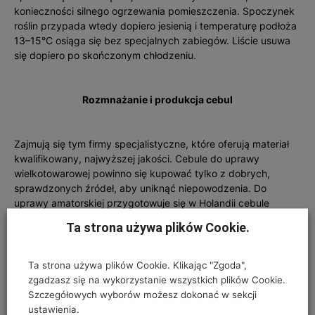
koniecznoś­ci silnego ogrzewania pomieszczenia. Spoczynek
roślin przypada wtedy dopiero jesienią i temperatu­rę podłoża
13–15°C osiąga się bez specjalnych zabiegów. Liście usuwa
się dopiero po skończonym chło­dzeniu.
Rozmnażanie i produkcja cebul
Zajmują się tym firmy specjalis­tyczne, które oferują materiał
kwalifikowany, najwyższej jakoś­ci. Cebule do uprawy
wielkotowarowej powinno się kupować tylko z dobrych,
sprawdzonych źródeł, aby uniknąć niepowodzenia. Do
uprawy amatorskiej przygotowuje się w Holandii cebule
najpopularniejszych odmian, w atrakcyjnych opakowaniach,
Ta strona używa plików Cookie.
zawierających także specjalną doniczkę (fot. 3).
Ta strona używa plików Cookie. Klikając "Zgoda",
zgadzasz się na wykorzystanie wszystkich plików Cookie.
Szczegółowych wyborów możesz dokonać w sekcji
ustawienia.
Fot. 3. Sprzedaż cebul do uprawy amatorskiej