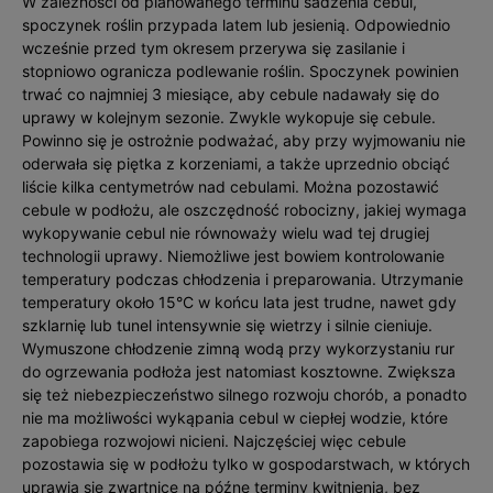
W zależności od planowanego terminu sadzenia cebul,
spoczynek roślin przypada latem lub jesienią. Odpowiednio
wcześnie przed tym okresem przerywa się zasilanie i
stopniowo ogranicza podlewanie roślin. Spoczynek powinien
trwać co najmniej 3 miesiące, aby cebule nadawały się do
uprawy w kolejnym sezonie. Zwyk­le wykopuje się cebule.
Powinno się je ostrożnie podważać, aby przy wyjmowaniu nie
oderwała się piętka z korzeniami, a także uprzednio obciąć
liście kilka centymetrów nad cebu­lami. Można pozostawić
cebule w podłożu, ale oszczędność robocizny, jakiej wymaga
wykopywanie cebul nie równoważy wielu wad tej drugiej
technologii uprawy. Niemożliwe jest bowiem kontrolowanie
temperatury podczas chłodzenia i preparowania. Utrzymanie
temperatury około 15°C w końcu lata jest trudne, nawet gdy
szklarnię lub tunel intensywnie się wietrzy i silnie cieniuje.
Wymuszone chłodzenie zimną wodą przy wykorzystaniu rur
do ogrzewania podłoża jest natomiast kosztowne. Zwiększa
się też niebezpieczeństwo silnego rozwoju chorób, a ponadto
nie ma możliwości wykąpania cebul w ciepłej wodzie, które
zapobiega rozwojowi nicieni. Najczęściej więc cebule
pozostawia się w podłożu tylko w gospodarstwach, w których
uprawia się zwartnicę na późne terminy kwitnienia, bez