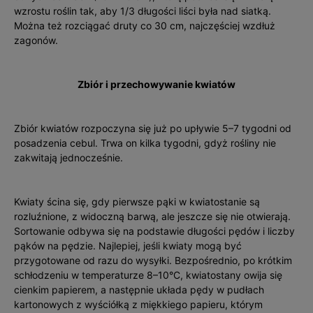
wzrostu roślin tak, aby 1/3 długości liści była nad siatką.
Można też rozciągać druty co 30 cm, najczęściej wzdłuż
zagonów.
Zbiór i przechowywanie kwiatów
Zbiór kwiatów rozpoczyna się już po upływie 5–7 tygodni od
posadzenia cebul. Trwa on kilka tygodni, gdyż roś­liny nie
zakwitają jednocześnie.
Kwiaty ścina się, gdy pierwsze pąki w kwiatostanie są
rozluźnione, z widoczną barwą, ale jeszcze się nie otwierają.
Sortowanie odbywa się na podstawie długości pędów i liczby
pąków na pędzie. Najlepiej, jeśli kwiaty mogą być
przygotowane od razu do wysyłki. Bezpośrednio, po krótkim
schłodzeniu w temperaturze 8–10°C, kwiatostany owija się
cienkim papierem, a następnie układa pędy w pudłach
kartonowych z wyściółką z miękkiego papieru, którym