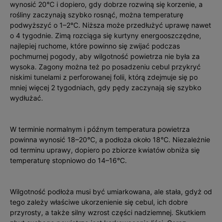
wynosić 20°C i dopiero, gdy dobrze rozwiną się korzenie, a
rośliny zaczynają szybko rosnąć, można temperaturę
podwyższyć o 1–2°C. Niższa może przedłużyć uprawę nawet
o 4 tygodnie. Zimą rozciąga się kurtyny energooszczędne,
najlepiej ruchome, które powinno się zwijać podczas
pochmurnej pogody, aby wilgotność powietrza nie była za
wysoka. Zagony można też po posadzeniu cebul przykryć
niskimi tunelami z perforowanej folii, którą zdejmuje się po
mniej więcej 2 tygodniach, gdy pędy zaczynają się szybko
wydłużać.
W terminie normalnym i późnym temperatura powietrza
powinna wynosić 18–20°C, a podłoża około 18°C. Niezależnie
od terminu uprawy, dopiero po zbiorze kwiatów obniża się
temperaturę stopniowo do 14–16°C.
Wilgotność podłoża musi być umiarkowana, ale stała, gdyż od
tego zależy właściwe ukorzenienie się cebul, ich dobre
przyrosty, a także silny wzrost części nadziemnej. Skutkiem