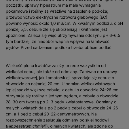
początku uprawy hipeastrum ma małe wymagania
pokarmowe i rośliny są wrażliwe na zasolenie podłoża;
przewodnictwo elektryczne roztworu glebowego (EC)
powinno wynosić około 1,0 mS/cm. W kwaśnym podłożu, o pH
poniżej 5,5, cebule źle się ukorzeniają i kwitnienie jest
opóźnione. Zaleca się więc utrzymywanie odczynu pH 6–6,5
tym bardziej, że niedobór wapnia wpływa na łamliwość
pędów. Przed sadzeniem podłoże trzeba obficie podlać.
Wielkość plonu kwiatów zależy przede wszystkim od
wielkości cebul, ale także od odmiany. Zarówno do uprawy
wielkotowarowej, jak i amatorskiej, sprzedaje się cebule o
obwodzie co najmniej 20 cm. U odmian wielkokwiatowych
lepiej sadzić większe cebule; z cebul o obwodzie 24–26 cm
otrzymuje się rośliny z jednym pędem, a cebule o obwodzie
28–30 cm tworzą po 2, 3 pędy kwiatostanowe. Odmiany o
małych kwiatach dają po 2 pędy z cebul o obwodzie 24–26
cm, a 1 pęd z cebul 20–22-centymetrowych. Na
rozpowszechnienie zasługują odmiany polskiej hodowli
(
Hippeastrum chmielii
), o małych kwiatach, ale zdolne do