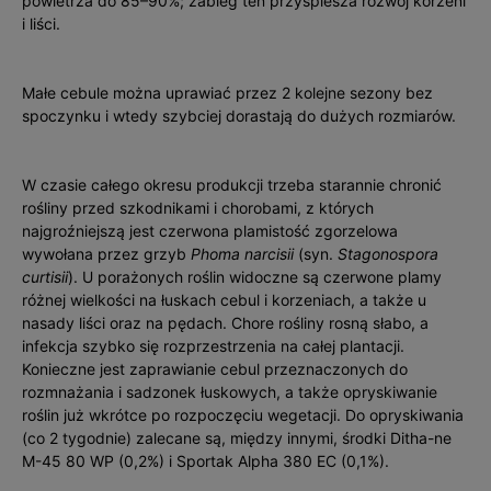
powietrza do 85–90%; zabieg ten przyspiesza rozwój korzeni
i liści.
Małe cebule można uprawiać przez 2 kolejne sezony bez
spoczynku i wtedy szybciej dorastają do dużych rozmiarów.
W czasie całego okresu produkcji trzeba starannie chronić
rośliny przed szkodnikami i chorobami, z których
najgroźniejszą jest czerwona plamistość zgorzelowa
wywołana przez grzyb
Phoma narcisii
(syn.
Stagonospora
curtisii
). U porażonych roślin widoczne są czerwone plamy
różnej wielkości na łuskach cebul i korzeniach, a także u
nasady liści oraz na pędach. Chore rośliny rosną słabo, a
infekcja szybko się rozprzestrzenia na całej plantacji.
Konieczne jest zaprawianie cebul przeznaczonych do
rozmnażania i sadzonek łuskowych, a także opryskiwanie
roślin już wkrótce po rozpoczęciu wegetacji. Do opryskiwania
(co 2 tygodnie) zalecane są, między innymi, środki Ditha­-ne
M-45 80 WP (0,2%) i Sportak Alpha 380 EC (0,1%).