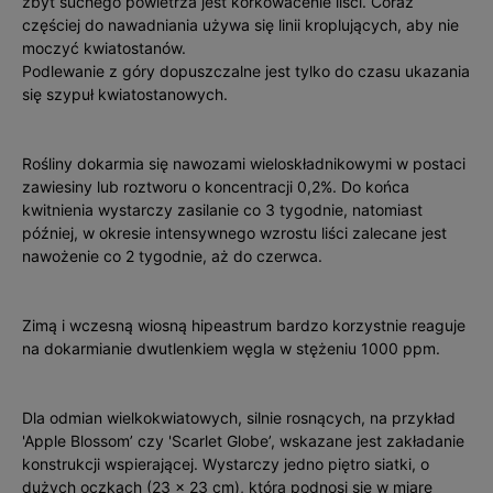
zbyt su­chego powietrza jest korkowacenie liś­ci. Coraz
częściej do nawadniania używa się linii kroplujących, aby nie
moczyć kwiatostanów.
Podlewanie z góry dopuszczalne jest tylko do czasu ukazania
się szypuł kwiatostanowych.
Rośliny dokarmia się nawozami wieloskładnikowymi w postaci
zawiesiny lub roztworu o koncentracji 0,2%. Do końca
kwitnienia wystarczy zasilanie co 3 tygodnie, natomiast
później, w okresie intensywnego wzrostu liści zalecane jest
nawożenie co 2 tygodnie, aż do czerwca.
Zimą i wczesną wiosną hipeastrum bardzo korzystnie reaguje
na dokarmianie dwutlenkiem węgla w stężeniu 1000 ppm.
Dla odmian wielkokwiatowych, silnie rosnących, na przykład
'Apple Blossom’ czy 'Scarlet Globe’, wskazane jest zakładanie
konstrukcji wspierającej. Wystarczy jedno piętro siatki, o
dużych oczkach (23 x 23 cm), którą podnosi się w miarę