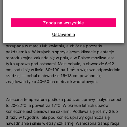
Najwydajniejszą metodą rozmnażania jest sporządzanie
Zgoda na wszystkie
sadzonek łuskowych. Cebule o wielkości handlowej, czyli o
obwodzie powyżej 20 cm, można otrzymać z sadzonek
Ustawienia
łuskowych w ciągu 3 sezonów uprawy. Termin sadzenia
przypada w marcu lub kwietniu, a zbiór na początku
października. W krajach o sprzyjającym klimacie plantacje
reprodukcyjne zakłada się w polu, a w Polsce możliwa jest
tylko uprawa pod osłonami. Małe cebule, o obwodzie 6–12
2
cm, sadzi się w ilości 80–100 na 1 m
, a większe odpowiednio
rzadziej — cebul o obwodzie 16–18 cm powinno się
znajdować tylko 40–50 na metrze kwadratowym.
Zalecana temperatura podłoża podczas uprawy małych cebul
to 20–22°C, a powietrza 17°C. W okresie letnich upałów
konieczne jest cieniowanie szklarni. Podlewa się rośliny 2 lub
3 razy w tygodniu, ale pod koniec uprawy ogranicza się
nawadnianie i silnie wietrzy szklarnię. Wzmożona transpiracja