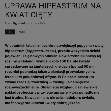
UPRAWA HIPEASTRUM NA
KWIAT CIĘTY
Przez
Ogrodinfo
-
1 maja 2004
TAGI
NULL
W ostatnich latach znacznie się zwiększył popyt na kwiaty
hipeastrum (
Hippeastrum
sp.), przede wszystkim dzięki
pojawieniu się nowych odmian. Powierzchnia uprawy tej
rośliny w Holandii wynosi około 100 ha, ale kwiaty
sprzedawane na tamtejszych giełdach (ponad 50 mln
rocznie) pochodzą także z plantacji prowadzonych w
Izraelu i w południowej Afryce. W Polsce hipeastrum —
zwane rzadziej zwartnicą — zasługuje na większe
rozpowszechnienie. Głównie ze względu na niewielkie
nakłady robocizny przy jego uprawie, która ponadto nie
jest trudna. Nawet zimą, w okresie niedoboru światła,
można wyprodukować kwiaty dobrej jakości.