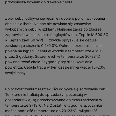
przyspiesza bowiem dojrzewanie cebul.
Zbiór cebul odbywa się ręcznie i dopiero po ich wykopaniu
obcina się liście. Na noc nie powinno się zostawiać
wykopanych cebul w szklarni. Najlepiej zaraz po zbiorze
zaprawić je w mieszaninie fungicydów (np. Topsin M 500 SC
+ Kaptan zaw. 50 WP) — zwykle oprys­kuje się cebule
zawiesiną o stężeniu 0,2–0,3%. Ochrona przed nicieniami
polega na kąpaniu cebul w wodzie o temperaturze 46°C
przez 2 godziny. Suszenie ich w temperaturze 20–23°C
powinno trwać około 2 tygodni przy silnej wymianie
powietrza. Cebule tracą w tym czasie mniej więcej 15–20%
swojej masy.
Po oczyszczeniu z resztek liści odbywa się sortowanie cebul.
Te, które nie trafiają do sprzedaży i pozostają w
gospodarstwie, są przechowywane do czasu sadzenia w
temperaturze 9–13°C. Na 2 ostatnie tygodnie spoczynku
można podnieść temperaturę do 20–23°C i wilgotność