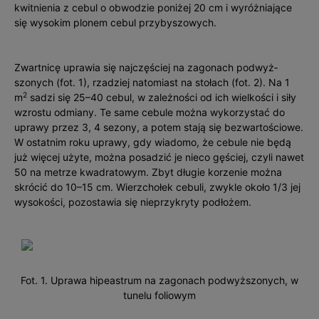
kwitnienia z cebul o obwodzie poniżej 20 cm i wyróżniające
się wysokim plonem cebul przybyszowych.
Zwartnicę uprawia się najczęściej na zagonach podwyż­
szonych (fot. 1), rzadziej natomiast na stołach (fot. 2). Na 1
2
m
sadzi się 25–40 cebul, w zależności od ich wielkości i siły
wzrostu odmiany. Te same cebule można wykorzystać do
uprawy przez 3, 4 sezony, a potem stają się bezwartościowe.
W ostatnim roku uprawy, gdy wiadomo, że cebule nie będą
już więcej użyte, można posadzić je nieco gęściej, czyli nawet
50 na metrze kwadratowym. Zbyt długie korzenie można
skrócić do 10–15 cm. Wierzchołek cebuli, zwykle około 1/3 jej
wysokoś­ci, pozostawia się nieprzykryty podłożem.
Fot. 1. Uprawa hipeastrum na zagonach podwyższonych, w
tunelu foliowym