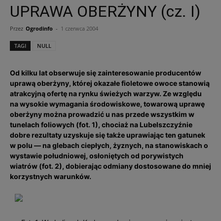
UPRAWA OBERŻYNY (cz. I)
Przez
Ogrodinfo
-
1 czerwca 2004
TAGI
NULL
Od kilku lat obserwuje się zainteresowanie producentów
uprawą oberżyny, której okazałe fioletowe owoce stanowią
atrakcyjną ofertę na rynku świeżych warzyw. Ze względu
na wysokie wymagania środowiskowe, towarową uprawę
oberżyny można prowadzić u nas przede wszystkim w
tunelach foliowych (fot. 1), chociaż na Lubelszczyźnie
dobre rezultaty uzyskuje się także uprawiając ten gatunek
w polu — na glebach ciepłych, żyznych, na stanowiskach o
wystawie południowej, osłoniętych od porywistych
wiatrów (fot. 2), dobierając odmiany dostosowane do mniej
korzystnych warunków.