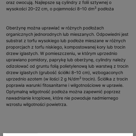
oraz owocują. Najlepsze są cylindry z folii sztywnej o
3
wysokości 20–22 cm, o pojemności 8–10 dm
podłoża
Oberżynę można uprawiać w różnych podłożach
organicznych jednorodnych lub mieszanych. Odpowiedni jest
substrat z torfu wysokiego lub podłoże mieszane w różnych
proporcjach z torfu niskiego, kompostowanej kory lub trocin
drzew iglastych. W pomieszczeniu, w którym uprzednio
uprawiano pomidory, paprykę lub oberżynę, cylindry należy
odizolować od gruntu folią polietylenową lub warstwą z trocin
drzew iglastych (grubość ściółki 8–10 cm), wzbogaconych
3
uprzednio azotem (w ilości 2 g N/dm
trocin). Ściółka z trocin
poprawia warunki fitosanitarne i wilgotnościowe w uprawie.
Optymalną wilgotność podłoża można zapewnić poprzez
nawadnianie kroplowe, które nie powoduje nadmiernego
wzrostu wilgotności powietrza.