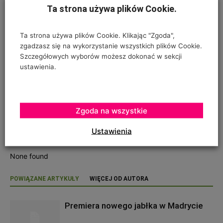
Ta strona używa plików Cookie.
* Przy wykorzystaniu piasku rzecznego w podłożach
ogrodniczych należy zwrócić uwagę, aby nie był on
Ta strona używa plików Cookie. Klikając "Zgoda",
zanieczyszczony osadami chemicznymi, najlepiej gdy
zgadzasz się na wykorzystanie wszystkich plików Cookie.
pochodzi z górnego biegu rzeki
Szczegółowych wyborów możesz dokonać w sekcji
ustawienia.
Zgoda na wszystkie
Ustawienia
RELATED POSTS
None found
POWIĄZANE ARTYKUŁY
WIĘCEJ OD AUTORA
Premiera nowego jabłka w Madrycie