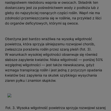
następstwem niedoboru wapnia w owocach. Składnik ten
dostarczany jest za pośrednictwem wody z podłoża lub z
gleby do najszybciej rosnących części roślin. Wapń nie ma
zdolności przemieszczania się w roślinie, na przykład z liści
do organów deficytowych, którymi są owoce.
Oberżyna jest bardzo wrażliwa na wysoką wilgotność
powietrza, która sprzyja silniejszemu rozwojowi chorób,
zwłaszcza porażeniu roślin przez szarą pleśń (fot. 3).
W warunkach wysokiej wilgotności obserwuje się również
słabsze zapylenie kwiatów. Niska wilgotność — poniżej 50%
względnej wilgotności — jest także niewskazana, gdyż
wzmaga transpirację roślin i jest jedną z przyczyn opadania
kwiatów bez zapylenia na skutek szybkiego wysychania
ziaren pyłku i znamion słupków.
Fot. 3. Wysoka wilgotność powietrza sprzyja rozwojowi szarej