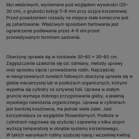
liści właściwych, wyrównane pod względem wysokości (25–
30 cm), o grubości łodygi 5–8 mm przy szyjce korzeniowej.
Przed posadzeniem rozsady na miejsce stałe konieczne jest
jej zahartowanie. Właściwym sposobem hartowania jest
ograniczenie podlewania przez 4–6 dni przed
przewidywanym terminem sadzenia.
Oberżynę uprawia się w rozstawie 30–80 x 30–80 cm.
Zagęszczenie uzależnia się od: odmiany, metody uprawy
oraz sposobu cięcia i prowadzenia roślin. Najczęściej
w nieogrzewanych tunelach foliowych oberżynę uprawia się w
glebie macierzystej lub w podłożach organicznych, którymi
wypełnia się cylindry ze sztywnej folii. Uprawa w stałym
gruncie wymaga dobrego przygotowania gleby, a jesienią
wysokiego nawożenia organicznego. Uprawa w cylindrach
jest bardziej kosztowna, ma jednak wiele zalet. Jest
korzystniejsza ze względów fitosanitarnych. Podłoże w
cylindrach nagrzewa się szybciej i zapewnia o kilka stopni
wyższą temperaturę w obrębie systemu korzeniowego.
W takich warunkach rośliny szybciej rosną i wcześniej kwitną