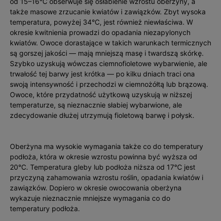
od 15–16°C obserwuje się osłabienie wzrostu oberżyny, a
także masowe zrzucanie kwiatów i zawiązków. Zbyt wysoka
temperatura, powyżej 34°C, jest również niewłaściwa. W
okresie kwitnienia prowadzi do opadania niezapylonych
kwiatów. Owoce dorastające w takich warunkach termicznych
są gorszej jakości — mają mniejszą masę i twardszą skórkę.
Szybko uzyskują wówczas ciemnofioletowe wybarwienie, ale
trwałość tej barwy jest krótka — po kilku dniach traci ona
swoją intensywność i przechodzi w ciemnożółtą lub brązową.
Owoce, które przydatność użytkową uzys­kują w niższej
temperaturze, są nieznacznie słabiej wybarwione, ale
zdecydowanie dłużej utrzymują fioletową barwę i połysk.
Oberżyna ma wysokie wymagania także co do temperatury
podłoża, która w okresie wzrostu powinna być wyższa od
20°C. Temperatura gleby lub podłoża niższa od 17°C jest
przyczyną zahamowania wzrostu roślin, opadania kwiatów i
zawiązków. Dopiero w okresie owocowania oberżyna
wykazuje nieznacznie mniejsze wymagania co do
temperatury podłoża.