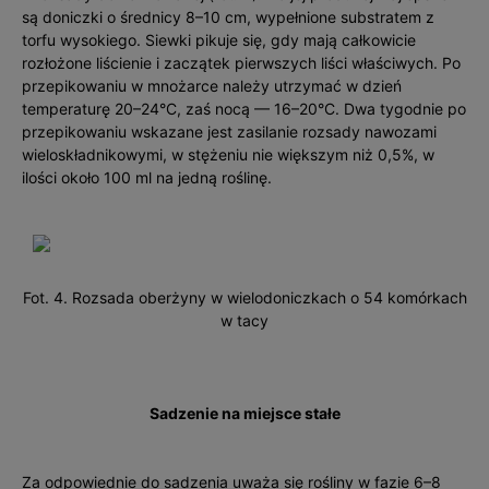
są doniczki o średnicy 8–10 cm, wypełnione substratem z
torfu wysokiego. Siewki pikuje się, gdy mają całkowicie
rozłożone liścienie i zaczątek pierwszych liści właściwych. Po
przepikowaniu w mnożarce należy utrzymać w dzień
temperaturę 20–24°C, zaś nocą — 16–20°C. Dwa tygodnie po
przepikowaniu wskazane jest zasilanie rozsady nawozami
wieloskładnikowymi, w stężeniu nie większym niż 0,5%, w
ilości około 100 ml na jedną roś­linę.
Fot. 4. Rozsada oberżyny w wielodoniczkach o 54 komórkach
w tacy
Sadzenie na miejsce stałe
Za odpowiednie do sadzenia uważa się rośliny w fazie 6–8