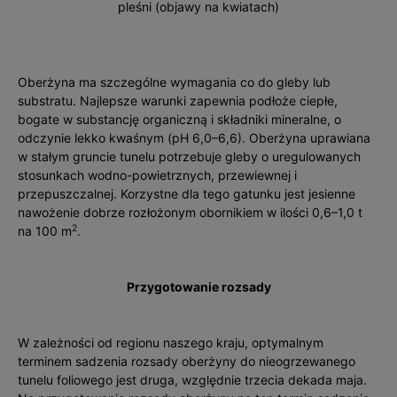
pleś­ni (objawy na kwiatach)
Oberżyna ma szczególne wymagania co do gleby lub
substratu. Najlepsze warunki zapewnia podłoże ciepłe,
bogate w substancję organiczną i składniki mineralne, o
odczynie lekko kwaśnym (pH 6,0–6,6). Oberżyna uprawiana
w stałym gruncie tunelu potrzebuje gleby o uregulowanych
stosunkach wodno-powietrznych, przewiewnej i
przepuszczalnej. Korzystne dla tego gatunku jest jesienne
nawożenie dobrze rozłożonym obornikiem w ilości 0,6–1,0 t
2
na 100 m
.
Przygotowanie rozsady
W zależności od regionu naszego kraju, optymalnym
terminem sadzenia rozsady oberżyny do nieogrzewanego
tunelu foliowego jest druga, względnie trzecia dekada maja.