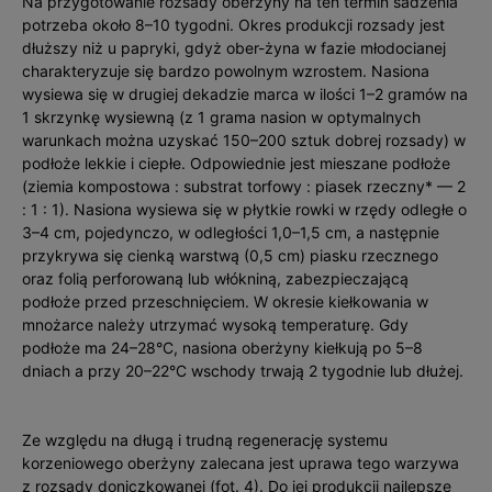
Na przygotowanie rozsady oberżyny na ten termin sadzenia
potrzeba około 8–10 tygodni. Okres produkcji rozsady jest
dłuższy niż u papryki, gdyż ober­­-żyna w fazie młodocianej
charakteryzuje się bardzo powolnym wzrostem. Nasiona
wysiewa się w drugiej dekadzie marca w ilości 1–2 gramów na
1 skrzynkę wysiewną (z 1 grama nasion w optymalnych
warunkach można uzys­kać 150–200 sztuk dobrej rozsady) w
podłoże lekkie i ciep­łe. Odpowiednie jest mieszane podłoże
(ziemia kompostowa : substrat torfowy : piasek rzeczny* — 2
: 1 : 1). Nasiona wysiewa się w płytkie rowki w rzędy odległe o
3–4 cm, pojedynczo, w odległości 1,0–1,5 cm, a następnie
przykrywa się cienką warstwą (0,5 cm) piasku rzecznego
oraz folią perforowaną lub włókniną, zabezpieczającą
podłoże przed przeschnięciem. W okresie kiełkowania w
mnożarce należy utrzymać wysoką temperaturę. Gdy
podłoże ma 24–28°C, nasiona oberżyny kiełkują po 5–8
dniach a przy 20–22°C wschody trwają 2 tygodnie lub dłużej.
Ze względu na długą i trudną regenerację systemu
korzeniowego oberżyny zalecana jest uprawa tego warzywa
z rozsady doniczkowanej (fot. 4). Do jej produkcji najlepsze