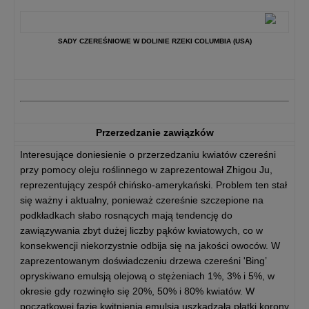
SADY CZEREŚNIOWE W DOLINIE RZEKI COLUMBIA (USA)
Przerzedzanie zawiązków
Interesujące doniesienie o przerzedzaniu kwiatów czereśni
przy pomocy oleju roślinnego w zaprezentował Zhigou Ju,
reprezentujący zespół chińsko-amerykański. Problem ten stał
się ważny i aktualny, ponieważ czereśnie szczepione na
podkładkach słabo rosnących mają tendencję do
zawiązywania zbyt dużej liczby pąków kwiatowych, co w
konsekwencji niekorzystnie odbija się na jakości owoców. W
zaprezentowanym doświadczeniu drzewa czereśni 'Bing’
opryskiwano emulsją olejową o stężeniach 1%, 3% i 5%, w
okresie gdy rozwinęło się 20%, 50% i 80% kwiatów. W
początkowej fazie kwitnienia emulsja uszkadzała płatki korony