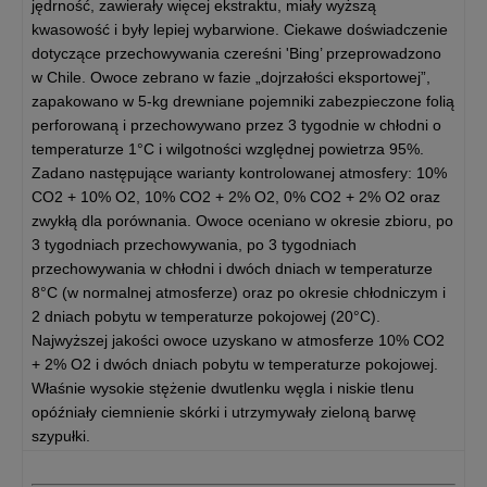
jędrność, zawierały więcej ekstraktu, miały wyższą
kwasowość i były lepiej wybarwione. Ciekawe doświadczenie
dotyczące przechowywania czereśni 'Bing’ przeprowadzono
w Chile. Owoce zebrano w fazie „dojrzałości eksportowej”,
zapakowano w 5-kg drewniane pojemniki zabezpieczone folią
perforowaną i przechowywano przez 3 tygodnie w chłodni o
temperaturze 1°C i wilgotności względnej powietrza 95%.
Zadano następujące warianty kontrolowanej atmosfery: 10%
CO2 + 10% O2, 10% CO2 + 2% O2, 0% CO2 + 2% O2 oraz
zwykłą dla porównania. Owoce oceniano w okresie zbioru, po
3 tygodniach przechowywania, po 3 tygodniach
przechowywania w chłodni i dwóch dniach w temperaturze
8°C (w normalnej atmosferze) oraz po okresie chłodniczym i
2 dniach pobytu w temperaturze pokojowej (20°C).
Najwyższej jakości owoce uzyskano w atmosferze 10% CO2
+ 2% O2 i dwóch dniach pobytu w temperaturze pokojowej.
Właśnie wysokie stężenie dwutlenku węgla i niskie tlenu
opóźniały ciemnienie skórki i utrzymywały zieloną barwę
szypułki.