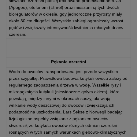
siewkach czereśni ptasiej traktowano proheksadionem-Ca
(Apogee), etefonem (Ethrel) oraz mieszaniną tych dwóch
bioregulatorów w okresie, gdy jednoroczne przyrosty miały
około 30 cm długości. Wszystkie zabiegi ograniczały wzrost
pędów i zwiększały intensywność kwitnienia młodych drzew
czereśni.
Pękanie czereśni
Woda do owoców transportowana jest przede wszystkim
przez szypułkę. Prawidłowa budowa kutykuli owocu zależy od
regularnego zaopatrzenia drzewa w wodę. Wszelkie rysy i
mikropęknięcia kutykuli (niewidoczne gołym okiem), które
powstają, między innymi w okresach suszy, ułatwiają
wnikanie wody deszczowej do owoców i zwiększają ich
podatność na uszkodzenia. Lars Sekse z Norwegii badając
fizjologiczne aspekty związane z pękaniem owoców
stwierdził, że kutykula owoców różnych odmian czereśni
rosnących w tych samych warunkach glebowo-klimatycznych