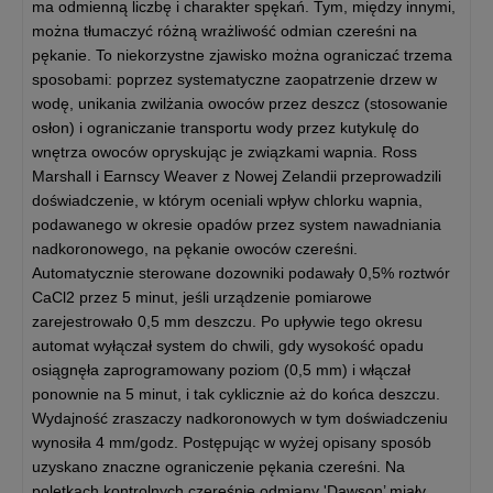
ma odmienną liczbę i charakter spękań. Tym, między innymi,
można tłumaczyć różną wrażliwość odmian czereśni na
pękanie. To niekorzystne zjawisko można ograniczać trzema
sposobami: poprzez systematyczne zaopatrzenie drzew w
wodę, unikania zwilżania owoców przez deszcz (stosowanie
osłon) i ograniczanie transportu wody przez kutykulę do
wnętrza owoców opryskując je związkami wapnia. Ross
Marshall i Earnscy Weaver z Nowej Zelandii przeprowadzili
doświadczenie, w którym oceniali wpływ chlorku wapnia,
podawanego w okresie opadów przez system nawadniania
nadkoronowego, na pękanie owoców czereśni.
Automatycznie sterowane dozowniki podawały 0,5% roztwór
CaCl2 przez 5 minut, jeśli urządzenie pomiarowe
zarejestrowało 0,5 mm deszczu. Po upływie tego okresu
automat wyłączał system do chwili, gdy wysokość opadu
osiągnęła zaprogramowany poziom (0,5 mm) i włączał
ponownie na 5 minut, i tak cyklicznie aż do końca deszczu.
Wydajność zraszaczy nadkoronowych w tym doświadczeniu
wynosiła 4 mm/godz. Postępując w wyżej opisany sposób
uzyskano znaczne ograniczenie pękania czereśni. Na
poletkach kontrolnych czereśnie odmiany 'Dawson’ miały