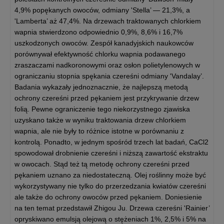
4,9% popękanych owoców, odmiany 'Stella’ — 21,3%, a
'Lamberta’ aż 47,4%. Na drzewach traktowanych chlorkiem
wapnia stwierdzono odpowiednio 0,9%, 8,6% i 16,7%
uszkodzonych owoców. Zespół kanadyjskich naukowców
porównywał efektywność chlorku wapnia podawanego
zraszaczami nadkoronowymi oraz osłon polietylenowych w
ograniczaniu stopnia spękania czereśni odmiany 'Vandalay’.
Badania wykazały jednoznacznie, że najlepszą metodą
ochrony czereśni przed pękaniem jest przykrywanie drzew
folią. Pewne ograniczenie tego niekorzystnego zjawiska
uzyskano także w wyniku traktowania drzew chlorkiem
wapnia, ale nie były to różnice istotne w porównaniu z
kontrolą. Ponadto, w jednym spośród trzech lat badań, CaCl2
spowodował drobnienie czereśni i niższą zawartość ekstraktu
w owocach. Stąd też tą metodę ochrony czereśni przed
pękaniem uznano za niedostateczną. Olej roślinny może być
wykorzystywany nie tylko do przerzedzania kwiatów czereśni
ale także do ochrony owoców przed pękaniem. Doniesienie
na ten temat przedstawił Zhigou Ju. Drzewa czereśni 'Rainier’
opryskiwano emulsją olejową o stężeniach 1%, 2,5% i 5% na