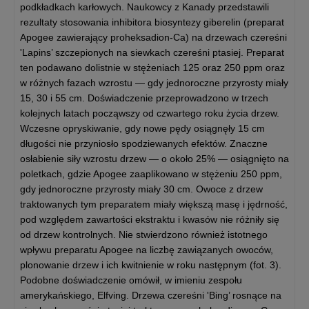
podkładkach karłowych. Naukowcy z Kanady przedstawili
rezultaty stosowania inhibitora biosyntezy giberelin (preparat
Apogee zawierający proheksadion-Ca) na drzewach czereśni
'Lapins’ szczepionych na siewkach czereśni ptasiej. Preparat
ten podawano dolistnie w stężeniach 125 oraz 250 ppm oraz
w różnych fazach wzrostu — gdy jednoroczne przyrosty miały
15, 30 i 55 cm. Doświadczenie przeprowadzono w trzech
kolejnych latach począwszy od czwartego roku życia drzew.
Wczesne opryskiwanie, gdy nowe pędy osiągnęły 15 cm
długości nie przyniosło spodziewanych efektów. Znaczne
osłabienie siły wzrostu drzew — o około 25% — osiągnięto na
poletkach, gdzie Apogee zaaplikowano w stężeniu 250 ppm,
gdy jednoroczne przyrosty miały 30 cm. Owoce z drzew
traktowanych tym preparatem miały większą masę i jędrność,
pod względem zawartości ekstraktu i kwasów nie różniły się
od drzew kontrolnych. Nie stwierdzono również istotnego
wpływu preparatu Apogee na liczbę zawiązanych owoców,
plonowanie drzew i ich kwitnienie w roku następnym (fot. 3).
Podobne doświadczenie omówił, w imieniu zespołu
amerykańskiego, Elfving. Drzewa czereśni 'Bing’ rosnące na