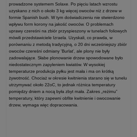
prowadzone systemem Solaxe. Po pięciu latach wzrostu
uzyskano z nich o około 3 kg więcej owoców niż z drzew w
formie Spanish bush. W tym doświadczeniu nie stwierdzono
wpływu form korony na jakość owoców. O problemach
uprawy czereśni na zbiór przyspieszony w tunelach foliowych
mówili przedstawiciele Izraela. Uzyskali, co prawda, w
porównaniu z metodą tradycyjną, o 20 dni wcześniejszy zbiór
owoców czereśni odmiany 'Burlat’, ale plony nie były
zadowalające. Słabe plonowanie drzew spowodowane było
niedostatecznym zapyleniem kwiatów. W wysokiej
temperaturze produkcja pyłku jest mała i ma on krótką
żywotność. Chociaż w okresie kwitnienia starano się w tunelu
utrzymywać około 22oC, to jednak różnica temperatury
pomiędzy dniem a nocą była zbyt mała. Zakres „reżimu”
temperatury, który zapewni obfite kwitnienie i owocowanie
drzew, wymaga więc dopracowania.