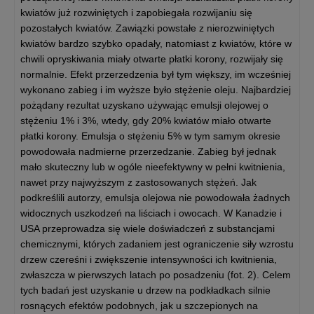
kwiatów już rozwiniętych i zapobiegała rozwijaniu się
pozostałych kwiatów. Zawiązki powstałe z nierozwiniętych
kwiatów bardzo szybko opadały, natomiast z kwiatów, które w
chwili opryskiwania miały otwarte płatki korony, rozwijały się
normalnie. Efekt przerzedzenia był tym większy, im wcześniej
wykonano zabieg i im wyższe było stężenie oleju. Najbardziej
pożądany rezultat uzyskano używając emulsji olejowej o
stężeniu 1% i 3%, wtedy, gdy 20% kwiatów miało otwarte
płatki korony. Emulsja o stężeniu 5% w tym samym okresie
powodowała nadmierne przerzedzanie. Zabieg był jednak
mało skuteczny lub w ogóle nieefektywny w pełni kwitnienia,
nawet przy najwyższym z zastosowanych stężeń. Jak
podkreślili autorzy, emulsja olejowa nie powodowała żadnych
widocznych uszkodzeń na liściach i owocach. W Kanadzie i
USA przeprowadza się wiele doświadczeń z substancjami
chemicznymi, których zadaniem jest ograniczenie siły wzrostu
drzew czereśni i zwiększenie intensywności ich kwitnienia,
zwłaszcza w pierwszych latach po posadzeniu (fot. 2). Celem
tych badań jest uzyskanie u drzew na podkładkach silnie
rosnących efektów podobnych, jak u szczepionych na