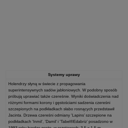
Systemy uprawy
Holendrzy słyną w świecie z propagowania
superintensywnych sadów jabłoniowych. W podobny sposób
próbują uprawiać także czereśnie. Wyniki doświadczenia nad
różnymi formami korony i gęstościami sadzenia czereśni
szczepionych na podkładkach słabo rosnących przedstawił
Jacinta. Drzewa czereśni odmiany 'Lapins’ szczepione na
podkładkach 'Inmil’, 'Damil’ i 'Tabel®Edabriz’ posadzono w
1993 roku bardzo gęsto, w rozstawach: 3,5 x 1,5 m