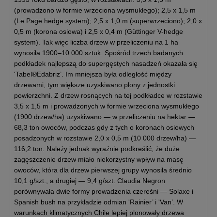
(prowadzono w formie wrzeciona wysmukłego); 2,5 x 1,5 m
(Le Page hedge system); 2,5 x 1,0 m (superwrzeciono); 2,0 x
0,5 m (korona osiowa) i 2,5 x 0,4 m (Güttinger V-hedge
system). Tak więc liczba drzew w przeliczeniu na 1 ha
wynosiła 1900–10 000 sztuk. Spośród trzech badanych
podkładek najlepszą do supergęstych nasadzeń okazała się
'Tabel®Edabriz’. Im mniejsza była odległość między
drzewami, tym większe uzyskiwano plony z jednostki
powierzchni. Z drzew rosnących na tej podkładce w rozstawie
3,5 x 1,5 m i prowadzonych w formie wrzeciona wysmukłego
(1900 drzew/ha) uzyskiwano — w przeliczeniu na hektar —
68,3 ton owoców, podczas gdy z tych o koronach osiowych
posadzonych w rozstawie 2,0 x 0,5 m (10 000 drzew/ha) —
116,2 ton. Należy jednak wyraźnie podkreślić, że duże
zagęszczenie drzew miało niekorzystny wpływ na masę
owoców, która dla drzew pierwszej grupy wynosiła średnio
10,1 g/szt., a drugiej — 9,4 g/szt. Claudia Negron
porównywała dwie formy prowadzenia czereśni — Solaxe i
Spanish bush na przykładzie odmian 'Rainier’ i 'Van’. W
warunkach klimatycznych Chile lepiej plonowały drzewa