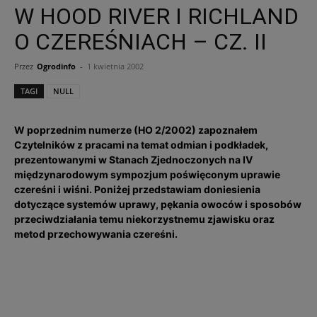
W HOOD RIVER I RICHLAND
O CZEREŚNIACH – CZ. II
Przez
Ogrodinfo
-
1 kwietnia 2002
TAGI
NULL
W poprzednim numerze (HO 2/2002) zapoznałem
Czytelników z pracami na temat odmian i podkładek,
prezentowanymi w Stanach Zjednoczonych na IV
międzynarodowym sympozjum poświęconym uprawie
czereśni i wiśni. Poniżej przedstawiam doniesienia
dotyczące systemów uprawy, pękania owoców i sposobów
przeciwdziałania temu niekorzystnemu zjawisku oraz
metod przechowywania czereśni.