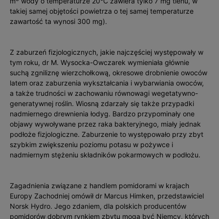
m
wody o temperaturze 20°C zawiera tylko 7 mg tlenu, w
takiej samej objętości powietrza o tej samej temperaturze
zawartość ta wynosi 300 mg).
Z zaburzeń fizjologicznych, jakie najczęściej występowały w
tym roku, dr M. Wysocka-Owczarek wymieniała głównie
suchą zgniliznę wierzchołkową, okresowe drobnienie owoców
latem oraz zaburzenia wykształcania i wybarwiania owoców,
a także trudności w zachowaniu równowagi wegetatywno-
generatywnej roślin. Wiosną zdarzały się także przypadki
nadmiernego drewnienia łodyg. Bardzo przypominały one
objawy wywoływane przez raka bakteryjnego, miały jednak
podłoże fizjologiczne. Zaburzenie to występowało przy zbyt
szybkim zwiększeniu poziomu potasu w pożywce i
nadmiernym stężeniu składników pokarmowych w podłożu.
Zagadnienia związane z handlem pomidorami w krajach
Europy Zachodniej omówił dr Marcus Himken, przedstawiciel
Norsk Hydro. Jego zdaniem, dla polskich producentów
pomidorów dobrym rynkiem zbytu mogą być Niemcy, których