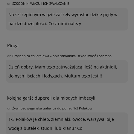
on
SZKODNIKI WIĄZU I ICH ZWALCZANIE
Na szczepionym wiązie zaczęły wyrastać dzikie pędy w
bardzo dużej ilości. Co z nimi należy
Kinga
on
Przylepnica szklarniowa – opis szkodnika, szkodliwość i ochrona
Dzień dobry. Mam tego zatrważającą ilość na aktinidii,
dolnych liściach i łodygach. Multum tego jest!!!
kolejna garść dupereli dla młodych imbecyli
on
Żywność wegańska trafia już do ponad 1/3 Polaków
1/3 Polaków je chleb, ziemniaki, owoce, warzywa, pije
wodę z butelek, studni lub kranu? Co