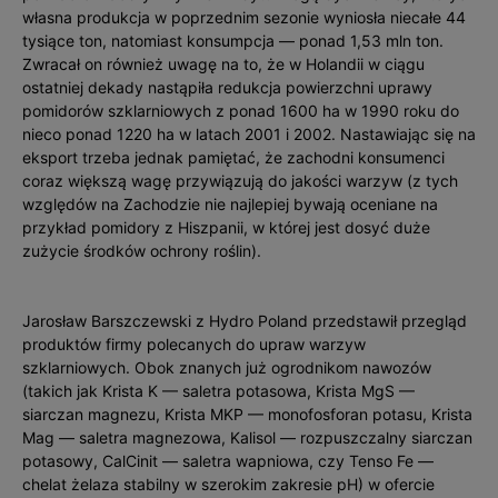
własna produkcja w poprzednim sezonie wyniosła niecałe 44
tysiące ton, natomiast konsumpcja — ponad 1,53 mln ton.
Zwracał on również uwagę na to, że w Holandii w ciągu
ostatniej dekady nastąpiła redukcja powierzchni uprawy
pomidorów szklarniowych z ponad 1600 ha w 1990 roku do
nieco ponad 1220 ha w latach 2001 i 2002. Nastawiając się na
eksport trzeba jednak pamiętać, że zachodni konsumenci
coraz większą wagę przywiązują do jakości warzyw (z tych
względów na Zachodzie nie najlepiej bywają oceniane na
przykład pomidory z Hiszpanii, w której jest dosyć duże
zużycie środków ochrony roślin).
Jarosław Barszczewski z Hydro Poland przedstawił przegląd
produktów firmy polecanych do upraw warzyw
szklarniowych. Obok znanych już ogrodnikom nawozów
(takich jak Krista K — saletra potasowa, Krista MgS —
siarczan magnezu, Krista MKP — monofosforan potasu, Krista
Mag — saletra magnezowa, Kalisol — rozpuszczalny siarczan
potasowy, CalCinit — saletra wapniowa, czy Tenso Fe —
chelat żelaza stabilny w szerokim zakresie pH) w ofercie