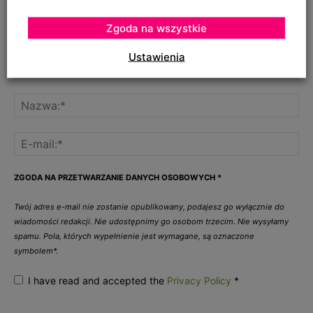
Zgoda na wszystkie
Ustawienia
ZGODA NA PRZETWARZANIE DANYCH OSOBOWYCH
*
Twój adres e-mail nie zostanie opublikowany, podajesz go wyłącznie do
wiadomości redakcji. Nie udostępnimy go osobom trzecim. Nie wysyłamy
spamu. Pola, których wypełnienie jest wymagane, są oznaczone
symbolem*.
I have read and accepted the
Privacy Policy
*