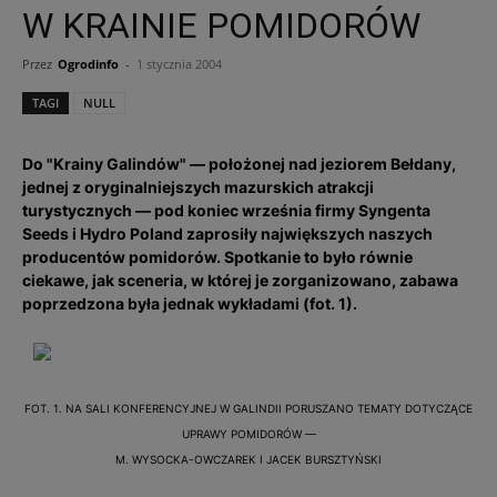
W KRAINIE POMIDORÓW
Przez
Ogrodinfo
-
1 stycznia 2004
TAGI
NULL
Do "Krainy Galindów" — położonej nad jeziorem Bełdany,
jednej z oryginalniejszych mazurskich atrakcji
turystycznych — pod koniec września firmy Syngenta
Seeds i Hydro Poland zaprosiły największych naszych
producentów pomidorów. Spotkanie to było równie
ciekawe, jak sceneria, w której je zorganizowano, zabawa
poprzedzona była jednak wykładami (fot. 1).
FOT. 1. NA SALI KONFERENCYJNEJ W GALINDII PORUSZANO TEMATY DOTYCZĄCE
UPRAWY POMIDORÓW —
M. WYSOCKA-OWCZAREK I JACEK BURSZTYŃSKI