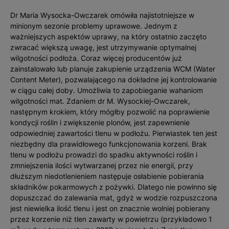
Dr Maria Wysocka-Owczarek omówiła najistotniejsze w
minionym sezonie problemy uprawowe. Jednym z
ważniejszych aspektów uprawy, na który ostatnio zaczęto
zwracać większą uwagę, jest utrzymywanie optymalnej
wilgotności podłoża. Coraz więcej producentów już
zainstalowało lub planuje zakupienie urządzenia WCM (Water
Content Meter), pozwalającego na dokładne jej kontrolowanie
w ciągu całej doby. Umożliwia to zapobieganie wahaniom
wilgotności mat. Zdaniem dr M. Wysockiej-Owczarek,
następnym krokiem, który mógłby pozwolić na poprawienie
kondycji roślin i zwiększenie plonów, jest zapewnienie
odpowiedniej zawartości tlenu w podłożu. Pierwiastek ten jest
niezbędny dla prawidłowego funkcjonowania korzeni. Brak
tlenu w podłożu prowadzi do spadku aktywności roślin i
zmniejszenia ilości wytwarzanej przez nie energii, przy
dłuższym niedotlenieniem następuje osłabienie pobierania
składników pokarmowych z pożywki. Dlatego nie powinno się
dopuszczać do zalewania mat, gdyż w wodzie rozpuszczona
jest niewielka ilość tlenu i jest on znacznie wolniej pobierany
przez korzenie niż tlen zawarty w powietrzu (przykładowo 1
3