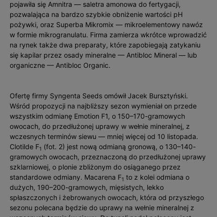
pojawiła się Amnitra — saletra amonowa do fertygacji,
pozwalająca na bardzo szybkie obniżenie wartości pH
pożywki, oraz Superba Mikromix — mikroelementowy nawóz
w formie mikrogranulatu. Firma zamierza wkrótce wprowadzić
na rynek także dwa preparaty, które zapobiegają zatykaniu
się kapilar przez osady mineralne — Antibloc Mineral — lub
organiczne — Antibloc Organic.
Ofertę firmy Syngenta Seeds omówił Jacek Bursztyński.
Wśród propozycji na najbliższy sezon wymieniał on przede
wszystkim odmianę Emotion F1, o 150–170-gramowych
owocach, do przedłużonej uprawy w wełnie mineralnej, z
wczesnych terminów siewu — mniej więcej od 10 listopada.
Clotilde F
(fot. 2) jest nową odmianą gronową, o 130–140-
1
gramowych owocach, przeznaczoną do przedłużonej uprawy
szklarniowej, o plonie zbliżonym do osiąganego przez
standardowe odmiany. Macarena F
to z kolei odmiana o
1
dużych, 190–200-gramowych, mięsistych, lekko
spłaszczonych i żebrowanych owocach, która od przyszłego
sezonu polecana będzie do uprawy na wełnie mineralnej z