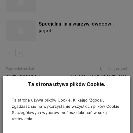
Specjalna linia warzyw, owoców i
jagód
Poprzedni artykuł
Następny artykuł
OKIEM DORADCY
NA SALI WYKŁADOWEJ I NA
Ta strona używa plików Cookie.
POLU W ŻELAZOWEJ
Ta strona używa plików Cookie. Klikając "Zgoda",
zgadzasz się na wykorzystanie wszystkich plików Cookie.
ZOSTAW ODPOWIEDŹ
Szczegółowych wyborów możesz dokonać w sekcji
ustawienia.