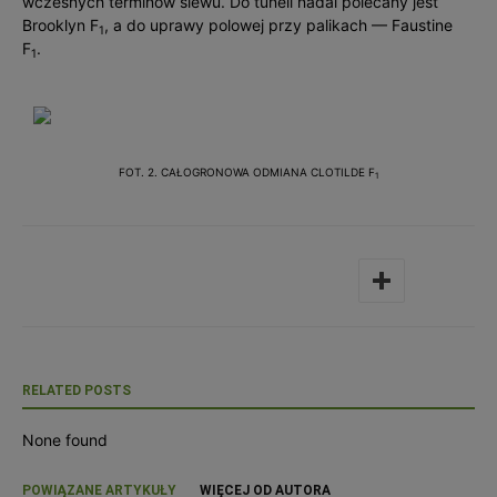
wczesnych terminów siewu. Do tuneli nadal polecany jest
Brooklyn F
, a do uprawy polowej przy palikach — Faustine
1
F
.
1
FOT. 2. CAŁOGRONOWA ODMIANA CLOTILDE F
1
RELATED POSTS
None found
POWIĄZANE ARTYKUŁY
WIĘCEJ OD AUTORA