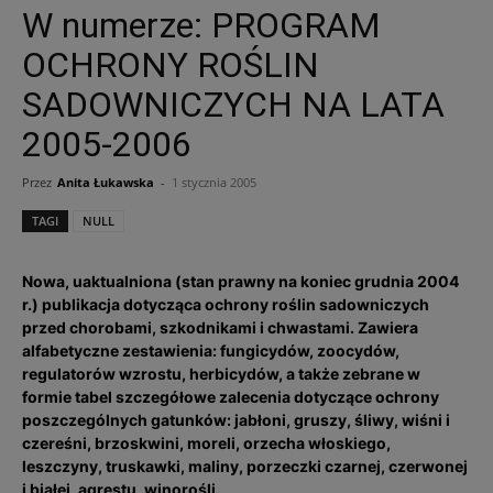
W numerze: PROGRAM
OCHRONY ROŚLIN
SADOWNICZYCH NA LATA
2005-2006
Przez
Anita Łukawska
-
1 stycznia 2005
TAGI
NULL
Nowa, uaktualniona (stan prawny na koniec grudnia 2004
r.) publikacja dotycząca ochrony roślin sadowniczych
przed chorobami, szkodnikami i chwastami. Zawiera
alfabetyczne zestawienia: fungicydów, zoocydów,
regulatorów wzrostu, herbicydów, a także zebrane w
formie tabel szczegółowe zalecenia dotyczące ochrony
poszczególnych gatunków: jabłoni, gruszy, śliwy, wiśni i
czereśni, brzoskwini, moreli, orzecha włoskiego,
leszczyny, truskawki, maliny, porzeczki czarnej, czerwonej
i białej, agrestu, winorośli.