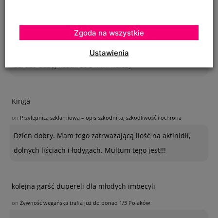
Krystyna
Zgoda na wszystkie
on
SZKODNIKI WIĄZU I ICH ZWALCZANIE
Na szczepionym wiązie zaczęły wyrastać dzikie pędy w
Ustawienia
bardzo dużej ilości. Co z nimi należy
Kinga
on
Przylepnica szklarniowa – opis szkodnika, szkodliwość i ochrona
Dzień dobry. Mam tego zatrważającą ilość na aktinidii,
dolnych liściach i łodygach. Multum tego jest!!!
kolejna garść dupereli dla młodych imbecyli
on
Żywność wegańska trafia już do ponad 1/3 Polaków