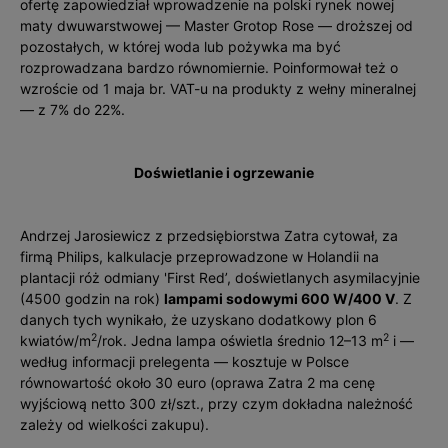
ofertę zapowiedział wprowadzenie na polski rynek nowej
maty dwuwarstwowej — Master Grotop Rose — droższej od
pozostałych, w której woda lub pożywka ma być
rozprowadzana bardzo równomiernie. Poinformował też o
wzroście od 1 maja br. VAT-u na produkty z wełny mineralnej
— z 7% do 22%.
Doświetlanie i ogrzewanie
Andrzej Jarosiewicz z przedsiębiorstwa Zatra cytował, za
firmą Philips, kalkulacje przeprowadzone w Holandii na
plantacji róż odmiany 'First Red’, doświetlanych asymilacyjnie
(4500 godzin na rok)
lampami sodowymi 600 W/400 V
. Z
danych tych wynikało, że uzyskano dodatkowy plon 6
2
2
kwiatów/m
/rok. Jedna lampa oświetla średnio 12–13 m
i —
według informacji prelegenta — kosztuje w Polsce
równowartość około 30 euro (oprawa Zatra 2 ma cenę
wyjściową netto 300 zł/szt., przy czym dokładna należność
zależy od wielkości zakupu).