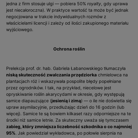
jedna z firm stosuje ulgi — pobiera 50%
royalty
, gdy uprawa
jest niecałoroczna). W praktyce wartość ta może być jednak
negocjowana w trakcie indywidualnych rozmów z
właścicielami licencji i zależy od ilości zakupionego materiału
wyjściowego.
Ochrona roślin
Prelekcja prof. dr. hab. Gabriela Łabanowskiego tłumaczyła
niską skuteczność zwalczania przędziorka
chmielowca na
plantacjach róż i wskazywała pospolite błędy popełniane
przez ogrodników. I tak, na przykład, niecelowe jest
opryskiwanie roślin akarycydami w okresie, gdy występują
samice diapauzujące (
jesienią i zimą
) — o ile nie doświetla się
upraw asymilacyjnie, przedłużając dzień do 16 godzin (lub
więcej). Samice te są bowiem kilkaset razy odporniejsze na te
środki niż samice letnie. Za skuteczny uważa się tymczasem
zabieg, który zmniejsza liczebność szkodnika o co najmniej
95%
. Jak powiedział wykładowca, po połowie sierpnia na