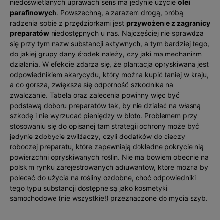
niedoświetlanych uprawach sens ma jedynie użycie
olei
parafinowych
. Powszechną, a zarazem drogą, próbą
radzenia sobie z przędziorkami jest
przywożenie z zagranicy
preparatów
niedostępnych u nas. Najczęściej nie sprawdza
się przy tym nazw substancji aktywnych, a tym bardziej tego,
do jakiej grupy dany środek należy, czy jaki ma mechanizm
działania. W efekcie zdarza się, że plantac­ja opryskiwana jest
odpowiednikiem akarycydu, który można kupić taniej w kraju,
a co gorsza, zwiększa się odporność szkodnika na
zwalczanie. Tabela oraz zalecenia powinny więc być
podstawą doboru preparatów tak, by nie działać na własną
szkodę i nie wyrzucać pieniędzy w błoto. Problemem przy
stosowaniu się do opisanej tam strategii ochrony może być
jedynie zdobycie zwilżaczy, czyli dodatków do cieczy
roboczej preparatu, które zapewniają dokładne pokrycie nią
powierzchni opryskiwanych roślin. Nie ma bowiem obecnie na
polskim rynku zarejestrowanych adiuwantów, które można by
polecać do użycia na roś­liny ozdobne, choć odpowiedniki
tego typu substancji dostępne są jako kosmetyki
samochodowe (nie wszystkie!) przeznaczone do mycia szyb.