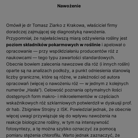
Nawożenie
Omówił je dr Tomasz Ziarko z Krakowa, właściciel firmy
doradczej zajmującej się diagnostyką nawożenia.
Przypomniał, że najwłaściwszą miarą odżywienia rośliny jest
poziom składników pokarmowych w roślinie
i apelował o
opracowanie — przy współdziałaniu producentów róż z
naukowcami — tego typu zawartości standardowych.
Obecnie bowiem zalecenia nawozowe dla róż (i innych roślin)
oparte są na analizach podłoży, a punkt odniesienia stanowią
liczby graniczne, które są różne, w zależności od autora
opracowań (więcej o nawożeniu róż — w jednym z kolejnych
numerów „Has­ła”). Celowość poznania optymalnych ilości
dostępnych form makro- i mikroelementów w częściach
wskaźnikowych róż szklarniowych potwierdził w dyskusji prof.
dr hab. Zbigniew Strojny z ISK. Powiedział jednak, że obecnie
więcej uwagi przywiązuje się do wpływu nawożenia na
reakcje biologiczne rośliny, w tym na intensywność
fotosyntezy, a tę można szybko oznaczyć za pomocą
pomiaru stężenia chlorofilu. Warto jednak zaznaczyć, że