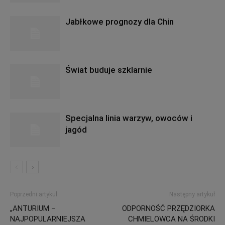
Jabłkowe prognozy dla Chin
Świat buduje szklarnie
Specjalna linia warzyw, owoców i
jagód
Poprzedni artykuł
Następny artykuł
„ANTURIUM –
ODPORNOŚĆ PRZĘDZIORKA
NAJPOPULARNIEJSZA
CHMIELOWCA NA ŚRODKI