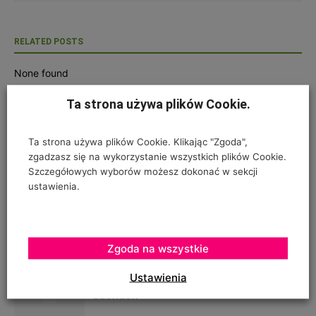
RELATED POSTS
None found
Ta strona używa plików Cookie.
POWIĄZANE ARTYKUŁY
WIĘCEJ OD AUTORA
Ta strona używa plików Cookie. Klikając "Zgoda",
Premiera nowego jabłka w Madrycie
zgadzasz się na wykorzystanie wszystkich plików Cookie.
Szczegółowych wyborów możesz dokonać w sekcji
ustawienia.
Zmarł dr hab. Jarosław Markowski
Zgoda na wszystkie
Ustawienia
Boiska sportowe na zielonych
dachach