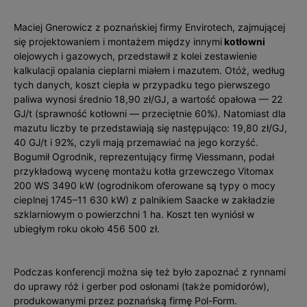
Maciej Gnerowicz z poznańskiej firmy Envirotech, zajmującej
się projektowaniem i montażem między innymi
kotłowni
olejowych i gazowych, przedstawił z kolei zestawienie
kalkulacji opalania cieplarni miałem i mazutem. Otóż, według
tych danych, koszt ciepła w przypadku tego pierwszego
paliwa wynosi średnio 18,90 zł/GJ, a wartość opałowa — 22
GJ/t (sprawność kotłowni — przeciętnie 60%). Natomiast dla
mazutu liczby te przedstawiają się następująco: 19,80 zł/GJ,
40 GJ/t i 92%, czyli mają przemawiać na jego korzyść.
Bogumił Ogrodnik, reprezentujący firmę Viessmann, podał
przykładową wycenę montażu kotła grzewczego Vitomax
200 WS 3490 kW (ogrodnikom oferowane są typy o mocy
cieplnej 1745–11 630 kW) z palnikiem Saacke w zakładzie
szklarniowym o powierzchni 1 ha. Koszt ten wyniósł w
ubiegłym roku około 456 500 zł.
Podczas konferencji można się też było zapoznać z rynnami
do uprawy róż i gerber pod osłonami (także pomidorów),
produkowanymi przez poznańską firmę Pol-Form.