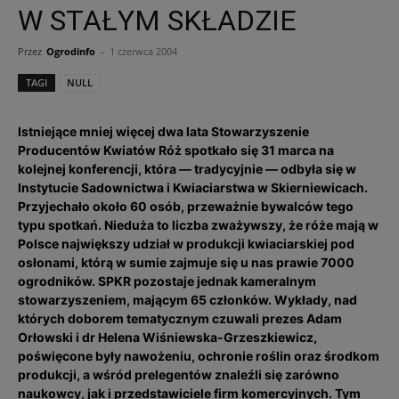
W STAŁYM SKŁADZIE
Przez
Ogrodinfo
-
1 czerwca 2004
TAGI
NULL
Istniejące mniej więcej dwa lata Stowarzyszenie
Producentów Kwiatów Róż spotkało się 31 marca na
kolejnej konferencji, która — tradycyjnie — odbyła się w
Instytucie Sadownictwa i Kwiaciarstwa w Skierniewicach.
Przyjechało około 60 osób, przeważnie bywalców tego
typu spotkań. Nieduża to liczba zważywszy, że róże mają w
Polsce największy udział w produkcji kwiaciarskiej pod
osłonami, którą w sumie zajmuje się u nas prawie 7000
ogrodników. SPKR pozostaje jednak kameralnym
stowarzyszeniem, mającym 65 członków. Wykłady, nad
których doborem tematycznym czuwali prezes Adam
Orłowski i dr Helena Wiśniewska-Grzeszkiewicz,
poświęcone były nawożeniu, ochronie roślin oraz środkom
produkcji, a wśród prelegentów znaleźli się zarówno
naukowcy, jak i przedstawiciele firm komercyjnych. Tym