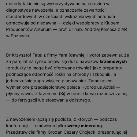
metody takie nie są wykorzystywane na co dzień w
diagnostyce nawożenia, a oznaczanie zawartości
standardowych w częściach wskaźnikowych anturium
opracowuje od niedawna — dzięki współpracy z Klubem
Producentów Anturium — prof. dr hab. Andrzej Komosa z AR
w Poznaniu.
Dr Krzysztof Fatel z firmy Yara (dawniej Hydro) zapewniał, że
za parę lat na rynku pojawi się dużo nawozów
krzemowych
(produkty te mogą być oferowane również jako preparaty
podnoszące odporność roślin na choroby i szkodniki, a
jednocześnie poprawiające plonowanie). Tymczasem
wymienione przedsiębiorstwo poleca Hydroplus Actisil —
płynny nawóz z krzemem (Si) w formie łatwo rozpuszczalnej
— do fertygacji lub stosowania dolistnego.
Z nawożeniem łączą się podłoża, z których — podczas
konferencji — omówiono tylko
wełnę mineralną
.
Przedstawiciel firmy Grodan Cezary Chojecki prezentując jej