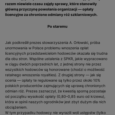
razem niewiele czasu zajęły sprawy, które stanowiły
główną przyczynę powołania organizacji — opłaty
licencyjne za chronione odmiany róż szklarniowych.
Po staremu
Jak podkreślił prezes stowarzyszenia A. Orłowski, próba
unormowania w Polsce problemu wnoszenia opłat
licencyjnych przedstawicielom hodowców okazała się trudna
dla obu stron. Wspólne ustalenia z SPKR, jakie wypracowano
w ciągu dwóch poprzednich lat, z jednej strony nie przez
wszystkich hodowców są honorowane (chodzi o możliwość
ratalnego wnoszenia royalties). Z drugiej strony — jak się
ocenia — opłaty te regulowane są tylko przez około 10%
polskich producentów zajmujących się uprawą chronionych
odmian róż. Prezes zaznaczył, że kwestią sporną pozostaje
od początku wysokość opłaty (0,80–0,85 euro od krzewu),
która w opinii naszych ogrodników jest zbyt dużym dla nich
obciążeniem.
W tym przypadku hodowcy nie wyrazili woli ustępstw (tylko