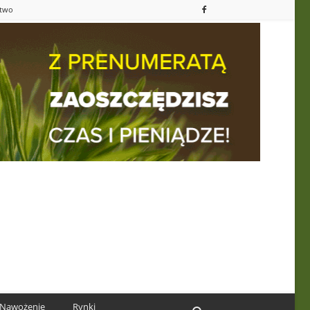
ctwo
Nawożenie
Rynki