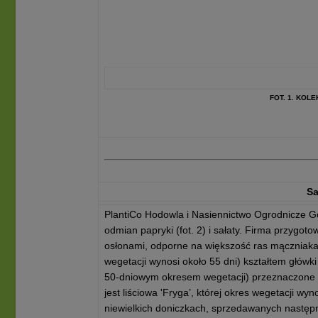
FOT. 1. KOL
Sa
PlantiCo Hodowla i Nasiennictwo Ogrodnicze 
odmian papryki (fot. 2) i sałaty. Firma przygo
osłonami, odporne na większość ras mączniaka
wegetacji wynosi około 55 dni) kształtem główki
50-dniowym okresem wegetacji) przeznaczone s
jest liściowa 'Fryga’, której okres wegetacji 
niewielkich doniczkach, sprzedawanych następ