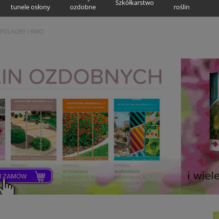
Szkółkarstwo
tunele osłony
ozdobne
roślin
POLAGRY I KWO