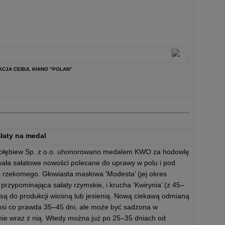
EKCJA CEBUL KHiNO ”POLAN”
łaty na medal
Gołębiew Sp. z o.o. uhonorowano medalem KWO za hodowlę
towała sałatowe nowości polecane do uprawy w polu i pod
 rzekomego. Głowiasta masłowa 'Modesta’ (jej okres
 przypominająca sałaty rzymskie, i krucha 'Kwirynia’ (z 45–
ą do produkcji wiosną lub jesienią. Nową ciekawą odmianą
wynosi co prawda 35–45 dni, ale może być sadzona w
nie wraz z nią. Wtedy można już po 25–35 dniach od