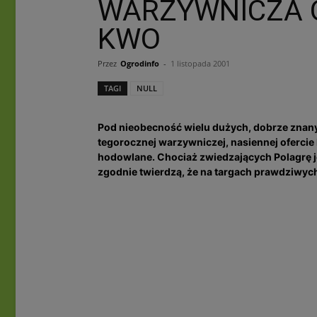
WARZYWNICZA O
KWO
Przez
Ogrodinfo
-
1 listopada 2001
TAGI
NULL
Pod nieobecność wielu dużych, dobrze znan
tegorocznej warzywniczej, nasiennej ofercie
hodowlane. Chociaż zwiedzających Polagrę je
zgodnie twierdzą, że na targach prawdziwych 