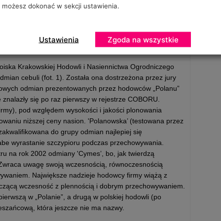
możesz dokonać w sekcji ustawienia.
Ustawienia
Zgoda na wszystkie
Nowe cebule
oiska Krakowskiej Hodowli i Nasiennictwa Ogrodniczego
mian cebuli (fot. 1). Została ona dostrzeżona przez jury
nowych odmian prezentowanych przez hodowców „Polanu”
ie znalazły się po raz pierwszy w rejestrze COBORU.
irmy), pod względem wysokości i jakości plonowania
owaniu niższej ceny nasion. 'Polanowska’ (testowana przez
akwalifikowana do grupy odmian najlepiej się
łabe wyrastanie szczypioru podczas przechowywania.
tru na rok 2002 odmiany 'Cymes’, bo, jak twierdzą
s. Zwraca uwagę swoją wczesnością, równoczesnością
ywaniem. Największe nadzieje hodowcy firmy wiążą z
ączącą wczesność z plennością i dobrym przechowywaniem.
erwszą w „Polanie”, a drugą w polskiej hodowli (po
eszańcową, która jeszcze nie ma nazwy.