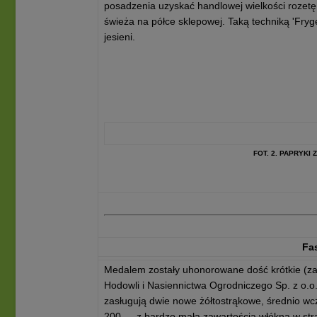
posadzenia uzyskać handlowej wielkości rozetę,
świeża na półce sklepowej. Taką techniką 'Fr
jesieni.
FOT. 2. PAPRYKI
Fa
Medalem zostały uhonorowane dość krótkie (zal
Hodowli i Nasiennictwa Ogrodniczego Sp. z o.o
zasługują dwie nowe żółtostrąkowe, średnio wc
200 — z bardzo małą zawartością włókna w str