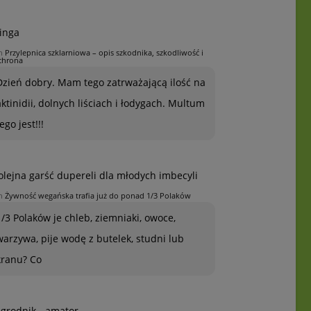
inga
n
Przylepnica szklarniowa – opis szkodnika, szkodliwość i
chrona
Dzień dobry. Mam tego zatrważającą ilość na
aktinidii, dolnych liściach i łodygach. Multum
ego jest!!!
olejna garść dupereli dla młodych imbecyli
n
Żywność wegańska trafia już do ponad 1/3 Polaków
1/3 Polaków je chleb, ziemniaki, owoce,
warzywa, pije wodę z butelek, studni lub
kranu? Co
grodnik - amator