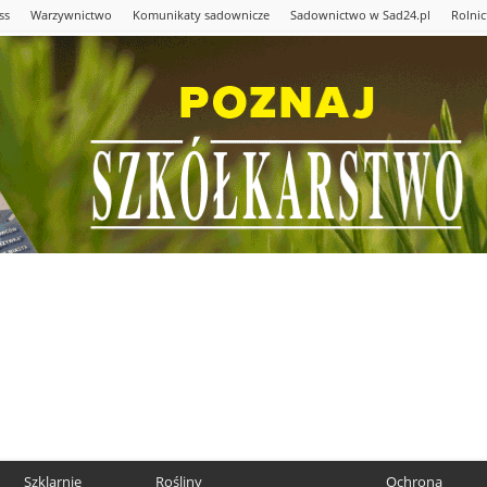
ss
Warzywnictwo
Komunikaty sadownicze
Sadownictwo w Sad24.pl
Rolni
Szklarnie
Rośliny
Ochrona