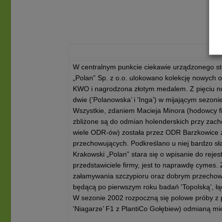
W centralnym punkcie ciekawie urządzonego st
„Polan” Sp. z o.o. ulokowano kolekcję nowych od
KWO i nagrodzona złotym medalem. Z pięciu 
dwie (’Polanowska’ i 'Inga’) w mijającym sezon
Wszystkie, zdaniem Macieja Minora (hodowcy f
zbliżone są do odmian holenderskich przy zach
wiele ODR-ów) została przez ODR Barzkowice z
przechowujących. Podkreślano u niej bardzo s
Krakowski „Polan” stara się o wpisanie do rejes
przedstawiciele firmy, jest to naprawdę cyme
załamywania szczypioru oraz dobrym przechow
będącą po pierwszym roku badań 'Topolską’, ł
W sezonie 2002 rozpoczną się polowe próby z pi
'Niagarze’ F1 z PlantiCo Gołębiew) odmianą mi