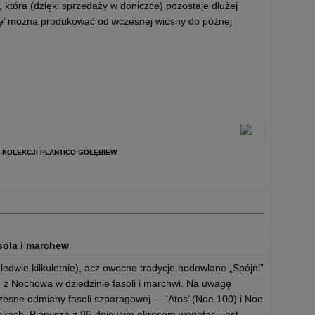
 która (dzięki sprzedaży w doniczce) pozostaje dłużej
ygę’ można produkować od wczesnej wiosny do późnej
 Z KOLEKCJI PLANTICO GOŁĘBIEW
sola i marchew
edwie kilkuletnie), acz owocne tradycje hodowlane „Spójni”
. z Nochowa w dziedzinie fasoli i marchwi. Na uwagę
zesne odmiany fasoli szparagowej — 'Atos’ (Noe 100) i Noe
ąkach. Pierwsza z 86-dniowym okresem wegetacji jest