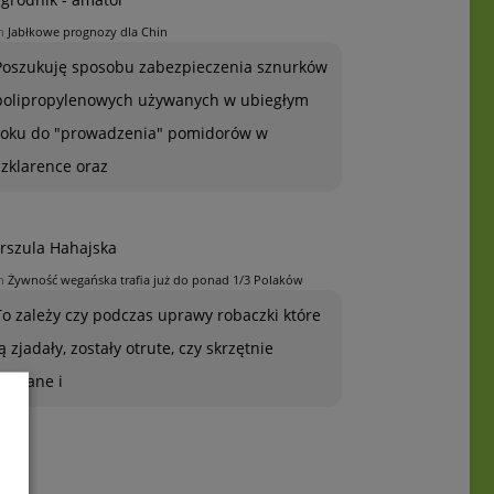
n
Jabłkowe prognozy dla Chin
Poszukuję sposobu zabezpieczenia sznurków
polipropylenowych używanych w ubiegłym
roku do "prowadzenia" pomidorów w
szklarence oraz
rszula Hahajska
n
Żywność wegańska trafia już do ponad 1/3 Polaków
To zależy czy podczas uprawy robaczki które
ją zjadały, zostały otrute, czy skrzętnie
zebrane i