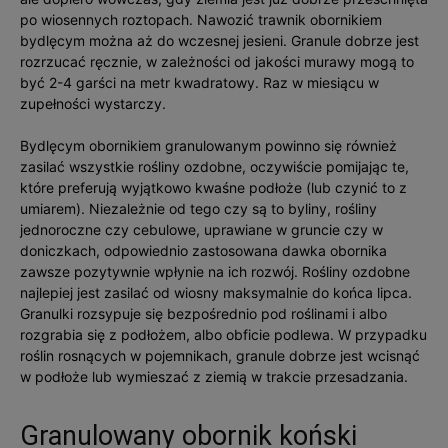
po wiosennych roztopach. Nawozić trawnik obornikiem
bydlęcym można aż do wczesnej jesieni. Granule dobrze jest
rozrzucać ręcznie, w zależności od jakości murawy mogą to
być 2-4 garści na metr kwadratowy. Raz w miesiącu w
zupełności wystarczy.
Bydlęcym obornikiem granulowanym powinno się również
zasilać wszystkie rośliny ozdobne, oczywiście pomijając te,
które preferują wyjątkowo kwaśne podłoże (lub czynić to z
umiarem). Niezależnie od tego czy są to byliny, rośliny
jednoroczne czy cebulowe, uprawiane w gruncie czy w
doniczkach, odpowiednio zastosowana dawka obornika
zawsze pozytywnie wpłynie na ich rozwój. Rośliny ozdobne
najlepiej jest zasilać od wiosny maksymalnie do końca lipca.
Granulki rozsypuje się bezpośrednio pod roślinami i albo
rozgrabia się z podłożem, albo obficie podlewa. W przypadku
roślin rosnących w pojemnikach, granule dobrze jest wcisnąć
w podłoże lub wymieszać z ziemią w trakcie przesadzania.
Granulowany obornik koński