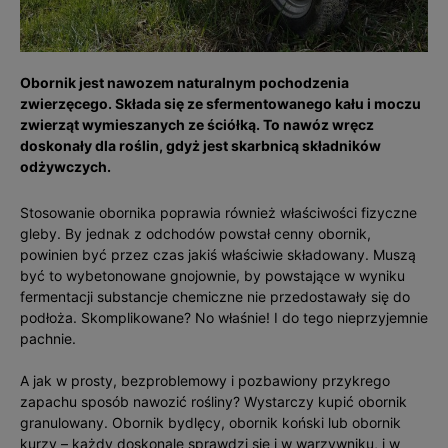
Obornik jest nawozem naturalnym pochodzenia
zwierzęcego. Składa się ze sfermentowanego kału i moczu
zwierząt wymieszanych ze ściółką. To nawóz wręcz
doskonały dla roślin, gdyż jest skarbnicą składników
odżywczych.
Stosowanie obornika poprawia również właściwości fizyczne
gleby. By jednak z odchodów powstał cenny obornik,
powinien być przez czas jakiś właściwie składowany. Muszą
być to wybetonowane gnojownie, by powstające w wyniku
fermentacji substancje chemiczne nie przedostawały się do
podłoża. Skomplikowane? No właśnie! I do tego nieprzyjemnie
pachnie.
A jak w prosty, bezproblemowy i pozbawiony przykrego
zapachu sposób nawozić rośliny? Wystarczy kupić obornik
granulowany. Obornik bydlęcy, obornik koński lub obornik
kurzy – każdy doskonale sprawdzi się i w warzywniku, i w