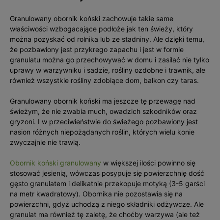
Granulowany obornik koński zachowuje takie same
właściwości wzbogacające podłoże jak ten świeży, który
można pozyskać od rolnika lub ze stadniny. Ale dzięki temu,
że pozbawiony jest przykrego zapachu i jest w formie
granulatu można go przechowywać w domu i zasilać nie tylko
uprawy w warzywniku i sadzie, rośliny ozdobne i trawnik, ale
również wszystkie rośliny zdobiące dom, balkon czy taras.
Granulowany obornik koński ma jeszcze tę przewagę nad
świeżym, że nie zwabia much, owadzich szkodników oraz
gryzoni. I w przeciwieństwie do świeżego pozbawiony jest
nasion różnych niepożądanych roślin, których wielu konie
zwyczajnie nie trawią.
Obornik koński granulowany
w większej ilości powinno się
stosować jesienią, wówczas posypuje się powierzchnię dość
gęsto granulatem i delikatnie przekopuje motyką (3-5 garści
na metr kwadratowy). Obornika nie pozostawia się na
powierzchni, gdyż uchodzą z niego składniki odżywcze. Ale
granulat ma również tę zaletę, że choćby warzywa (ale też