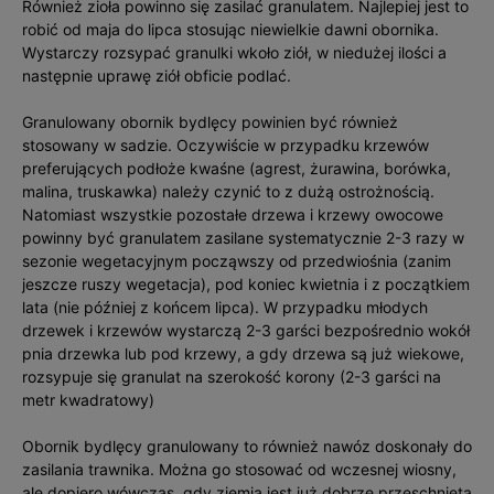
Również zioła powinno się zasilać granulatem. Najlepiej jest to
robić od maja do lipca stosując niewielkie dawni obornika.
Wystarczy rozsypać granulki wkoło ziół, w niedużej ilości a
następnie uprawę ziół obficie podlać.
Granulowany obornik bydlęcy powinien być również
stosowany w sadzie. Oczywiście w przypadku krzewów
preferujących podłoże kwaśne (agrest, żurawina, borówka,
malina, truskawka) należy czynić to z dużą ostrożnością.
Natomiast wszystkie pozostałe drzewa i krzewy owocowe
powinny być granulatem zasilane systematycznie 2-3 razy w
sezonie wegetacyjnym począwszy od przedwiośnia (zanim
jeszcze ruszy wegetacja), pod koniec kwietnia i z początkiem
lata (nie później z końcem lipca). W przypadku młodych
drzewek i krzewów wystarczą 2-3 garści bezpośrednio wokół
pnia drzewka lub pod krzewy, a gdy drzewa są już wiekowe,
rozsypuje się granulat na szerokość korony (2-3 garści na
metr kwadratowy)
Obornik bydlęcy granulowany to również nawóz doskonały do
zasilania trawnika. Można go stosować od wczesnej wiosny,
ale dopiero wówczas, gdy ziemia jest już dobrze przeschnięta