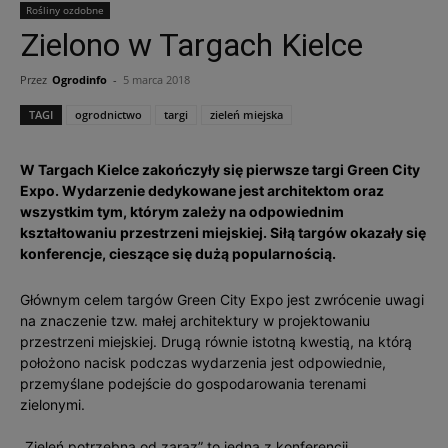
Rośliny ozdobne
Zielono w Targach Kielce
Przez
Ogrodinfo
-
5 marca 2018
TAGI
ogrodnictwo
targi
zieleń miejska
W Targach Kielce zakończyły się pierwsze targi Green City
Expo. Wydarzenie dedykowane jest architektom oraz
wszystkim tym, którym zależy na odpowiednim
kształtowaniu przestrzeni miejskiej. Siłą targów okazały się
konferencje, cieszące się dużą popularnością.
Głównym celem targów Green City Expo jest zwrócenie uwagi
na znaczenie tzw. małej architektury w projektowaniu
przestrzeni miejskiej. Drugą równie istotną kwestią, na którą
położono nacisk podczas wydarzenia jest odpowiednie,
przemyślane podejście do gospodarowania terenami
zielonymi.
„Zieleń potrzebna od zaraz” to jedna z konferencji