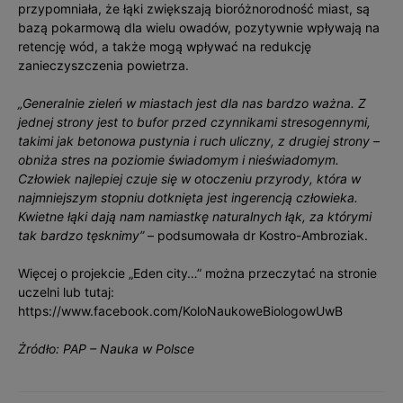
przypomniała, że łąki zwiększają bioróżnorodność miast, są
bazą pokarmową dla wielu owadów, pozytywnie wpływają na
retencję wód, a także mogą wpływać na redukcję
zanieczyszczenia powietrza.
„Generalnie zieleń w miastach jest dla nas bardzo ważna. Z
jednej strony jest to bufor przed czynnikami stresogennymi,
takimi jak betonowa pustynia i ruch uliczny, z drugiej strony –
obniża stres na poziomie świadomym i nieświadomym.
Człowiek najlepiej czuje się w otoczeniu przyrody, która w
najmniejszym stopniu dotknięta jest ingerencją człowieka.
Kwietne łąki dają nam namiastkę naturalnych łąk, za którymi
tak bardzo tęsknimy”
– podsumowała dr Kostro-Ambroziak.
Więcej o projekcie „Eden city…” można przeczytać na stronie
uczelni lub tutaj:
https://www.facebook.com/KoloNaukoweBiologowUwB
Żródło: PAP – Nauka w Polsce