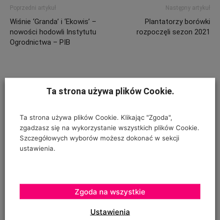
Poprzedni artykuł
Następny artykuł
Wiśnie ‘Granda’ i ‘Ekowis’ –
Plantatorzy borówki
nowości hodowli Instytutu
rozpoczęli sezon 2021
Ogrodnictwa – PIB
ZOSTAW ODPOWIEDŹ
Ta strona używa plików Cookie.
Ta strona używa plików Cookie. Klikając "Zgoda",
zgadzasz się na wykorzystanie wszystkich plików Cookie.
Szczegółowych wyborów możesz dokonać w sekcji
ustawienia.
Zgoda na wszystkie
Ustawienia