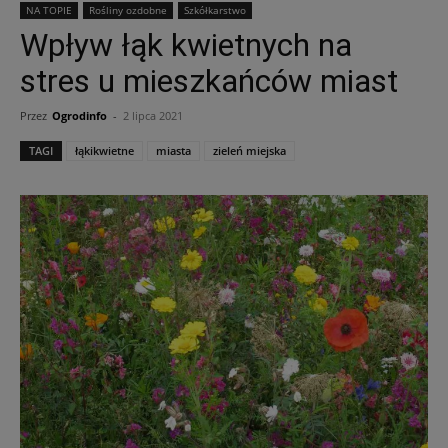
NA TOPIE
Rośliny ozdobne
Szkółkarstwo
Wpływ łąk kwietnych na
stres u mieszkańców miast
Przez
Ogrodinfo
-
2 lipca 2021
TAGI
łąkikwietne
miasta
zieleń miejska