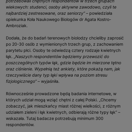
potrzebowali chętnych respondentów w trzech grupach
wiekowych: studenci, osoby aktywne zawodowo, czyli te
najbardziej zestresowane, oraz seniorzy”
– powiedziała
opiekunka Koła Naukowego Biologów dr Agata Kostro-
Ambroziak.
Dodała, że do badań terenowych biolodzy chcieliby zaprosić
po 20-30 osób z wymienionych trzech grup, z zachowaniem
parytetu płci. Osoby te odwiedzą cztery rodzaje kwietnych
łąk.
„Naszych respondentów będziemy przewozić do
poszczególnych typów łąk, gdzie będzie im mierzone tętno
oraz ciśnienie. Wypełnią też ankiety, które pokażą nam, jak
rzeczywiście dany typ łąki wpływa na poziom stresu
fizjologicznego”
– wyjaśniła.
Równocześnie prowadzone będą badania internetowe, w
których udział mogą wziąć chętni z całej Polski. „Chcemy
zobaczyć, jak mieszkańcy miast różnej wielkości, z różnym
udziałem zieleni i łąk kwietnych, odbierają różne typy łąk” –
wskazała. Tutaj badacze potrzebują minimum 300
respondentów.