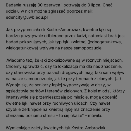
Badania ruszają 30 czerwca i potrwają do 3 lipca. Chęć
udziału w nich można zgłaszać poprzez mail:
edencity@uwb.edu.pl
Jak przypomniała dr Kostro-Ambroziak, kwietne łąki są
bardzo pozytywnie odbierane przez ludzi, natomiast brak jest
badań pokazujących, jak typ łąki kwietnej (jednogatunkowa,
wielogatunkowa) wpływa na nasze samopoczucie.
„Wiadomo też, że łąki zlokalizowane są w różnych miejscach.
Chcemy sprawdzić, czy ta lokalizacja ma dla nas znaczenie,
czy stanowiska przy pasach drogowych mają taki sam wpływ
na nasze samopoczucie, jak te przy terenach zielonych. (…)
Wydaje się, że seniorzy lepiej wypoczywają w ciszy, w
sąsiedztwie parków i terenów zielonych. Z kolei młodsi, którzy
intensywnie się przemieszczają po mieście, mogą docenić
kwietne łąki nawet przy ruchliwych ulicach. Czy nawet
szybkie zerknięcie na kwietną łąkę ma znaczenie przy
obniżaniu poziomu stresu – to się okaże” – mówiła.
Wymieniając zalety kwietnych łąk Kostro-Ambroziak