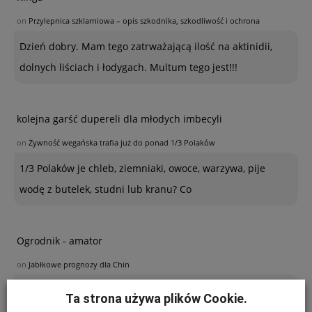
on
Przylepnica szklarniowa – opis szkodnika, szkodliwość i ochrona
Dzień dobry. Mam tego zatrważającą ilość na aktinidii,
dolnych liściach i łodygach. Multum tego jest!!!
kolejna garść dupereli dla młodych imbecyli
on
Żywność wegańska trafia już do ponad 1/3 Polaków
1/3 Polaków je chleb, ziemniaki, owoce, warzywa, pije
wodę z butelek, studni lub kranu? Co
Ogrodnik - amator
on
Jabłkowe prognozy dla Chin
Poszukuję sposobu zabezpieczenia sznurków
Ta strona używa plików Cookie.
polipropylenowych używanych w ubiegłym roku do