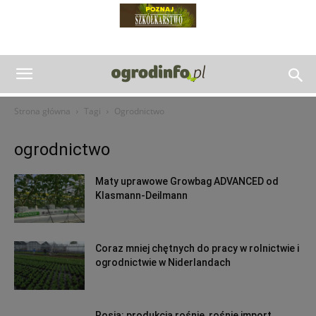
Strona główna
Tagi
Ogrodnictwo
ogrodnictwo
Maty uprawowe Growbag ADVANCED od
Klasmann-Deilmann
Coraz mniej chętnych do pracy w rolnictwie i
ogrodnictwie w Niderlandach
Rosja: produkcja rośnie, rośnie import