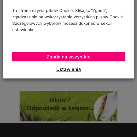
"prowadzenia" pomidorów w szklarence oraz
Ta strona używa plików Cookie. Klikając "Zgoda",
zgadzasz się na wykorzystanie wszystkich plików Cookie.
Szczegółowych wyborów możesz dokonać w sekcji
ustawienia.
Urszula Hahajska
on
Żywność wegańska trafia już do ponad 1/3 Polaków
To zależy czy podczas uprawy robaczki które ją zjadały,
Zgoda na wszystkie
zostały otrute, czy skrzętnie zebrane i
Ustawienia