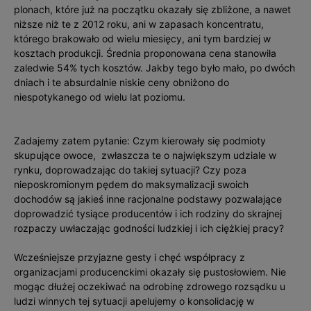
plonach, które już na początku okazały się zbliżone, a nawet
niższe niż te z 2012 roku, ani w zapasach koncentratu,
którego brakowało od wielu miesięcy, ani tym bardziej w
kosztach produkcji. Średnia proponowana cena stanowiła
zaledwie 54% tych kosztów. Jakby tego było mało, po dwóch
dniach i te absurdalnie niskie ceny obniżono do
niespotykanego od wielu lat poziomu.
Zadajemy zatem pytanie: Czym kierowały się podmioty
skupujące owoce, zwłaszcza te o największym udziale w
rynku, doprowadzając do takiej sytuacji? Czy poza
nieposkromionym pędem do maksymalizacji swoich
dochodów są jakieś inne racjonalne podstawy pozwalające
doprowadzić tysiące producentów i ich rodziny do skrajnej
rozpaczy uwłaczając godności ludzkiej i ich ciężkiej pracy?
Wcześniejsze przyjazne gesty i chęć współpracy z
organizacjami producenckimi okazały się pustosłowiem. Nie
mogąc dłużej oczekiwać na odrobinę zdrowego rozsądku u
ludzi winnych tej sytuacji apelujemy o konsolidację w