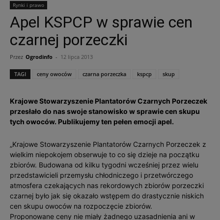
Rynki i prawo
Apel KSPCP w sprawie cen
czarnej porzeczki
Przez
Ogrodinfo
-
12 lipca 2013
TAGI
ceny owoców
czarna porzeczka
kspcp
skup
Krajowe Stowarzyszenie Plantatorów Czarnych Porzeczek
przesłało do nas swoje stanowisko w sprawie cen skupu
tych owoców. Publikujemy ten pełen emocji apel.
„Krajowe Stowarzyszenie Plantatorów Czarnych Porzeczek z
wielkim niepokojem obserwuje to co się dzieje na początku
zbiorów. Budowana od kilku tygodni wcześniej przez wielu
przedstawicieli przemysłu chłodniczego i przetwórczego
atmosfera czekających nas rekordowych zbiorów porzeczki
czarnej było jak się okazało wstępem do drastycznie niskich
cen skupu owoców na rozpoczęcie zbiorów.
Proponowane ceny nie miały żadnego uzasadnienia ani w