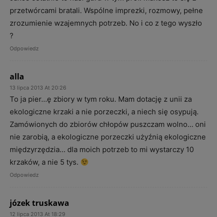
przetwórcami bratali. Wspólne imprezki, rozmowy, pełne
zrozumienie wzajemnych potrzeb. No i co z tego wyszło
?
Odpowiedz
alla
13 lipca 2013 At 20:26
To ja pier…ę zbiory w tym roku. Mam dotację z unii za
ekologiczne krzaki a nie porzeczki, a niech się osypują.
Zamówionych do zbiorów chłopów puszczam wolno… oni
nie zarobią, a ekologiczne porzeczki użyźnią ekologiczne
międzyrzędzia… dla moich potrzeb to mi wystarczy 10
krzaków, a nie 5 tys.
Odpowiedz
józek truskawa
12 lipca 2013 At 18:29