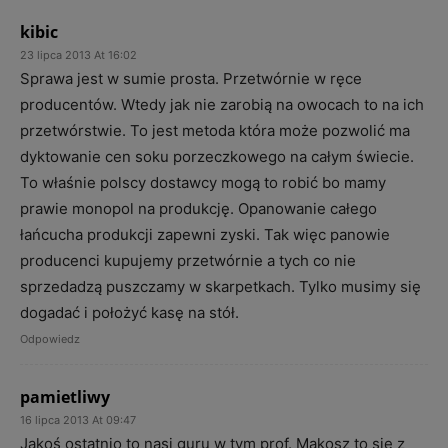
kibic
23 lipca 2013 At 16:02
Sprawa jest w sumie prosta. Przetwórnie w ręce
producentów. Wtedy jak nie zarobią na owocach to na ich
przetwórstwie. To jest metoda która może pozwolić ma
dyktowanie cen soku porzeczkowego na całym świecie.
To właśnie polscy dostawcy mogą to robić bo mamy
prawie monopol na produkcję. Opanowanie całego
łańcucha produkcji zapewni zyski. Tak więc panowie
producenci kupujemy przetwórnie a tych co nie
sprzedadzą puszczamy w skarpetkach. Tylko musimy się
dogadać i położyć kasę na stół.
Odpowiedz
pamietliwy
16 lipca 2013 At 09:47
Jakoś ostatnio to nasi guru w tym prof. Makosz to się z