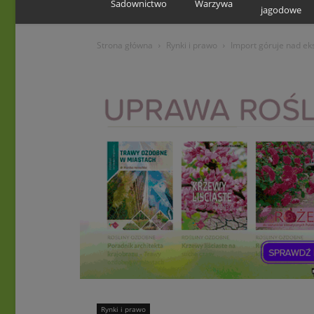
Sadownictwo
Warzywa
jagodowe
Strona główna
Rynki i prawo
Import góruje nad e
Rynki i prawo