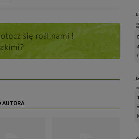
K
o
o
t
k
o
D AUTORA
O