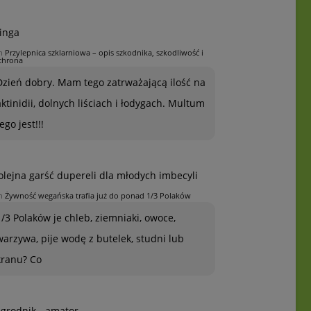
inga
n
Przylepnica szklarniowa – opis szkodnika, szkodliwość i
chrona
Dzień dobry. Mam tego zatrważającą ilość na
aktinidii, dolnych liściach i łodygach. Multum
ego jest!!!
olejna garść dupereli dla młodych imbecyli
n
Żywność wegańska trafia już do ponad 1/3 Polaków
1/3 Polaków je chleb, ziemniaki, owoce,
warzywa, pije wodę z butelek, studni lub
kranu? Co
grodnik - amator