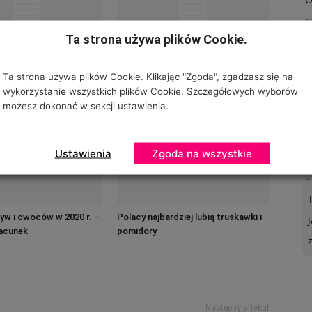
o
Ta strona używa plików Cookie.
 warzywnicza –
Konsumpcja warzyw i owoców we
Ta strona używa plików Cookie. Klikając "Zgoda", zgadzasz się na
Timac Agro, 13.10.2020
wrześniu
wykorzystanie wszystkich plików Cookie. Szczegółowych wyborów
możesz dokonać w sekcji ustawienia.
Ustawienia
Zgoda na wszystkie
U
o
yw i owoców w 2020 r. –
Polacy najbardziej lubią truskawki i
acunek
pomidory
Następny artykuł