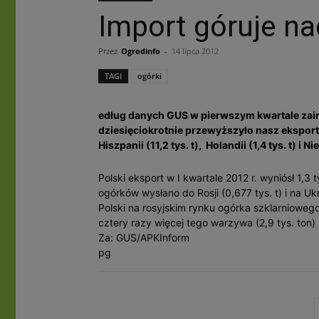
Import góruje n
Przez
Ogrodinfo
-
14 lipca 2012
TAGI
ogórki
edług danych GUS w pierwszym kwartale zaim
dziesięciokrotnie przewyższyło nasz ekspor
Hiszpanii (11,2 tys. t), Holandii (1,4 tys. t) i Nie
Polski eksport w I kwartale 2012 r. wyniósł 1,3 
ogórków wysłano do Rosji (0,677 tys. t) i na Uk
Polski na rosyjskim rynku ogórka szklarniowe
cztery razy więcej tego warzywa (2,9 tys. ton) ni
Za: GUS/APKInform
pg