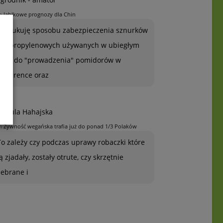
n
Jabłkowe prognozy dla Chin
Poszukuję sposobu zabezpieczenia sznurków
polipropylenowych używanych w ubiegłym
roku do "prowadzenia" pomidorów w
szklarence oraz
rszula Hahajska
n
Żywność wegańska trafia już do ponad 1/3 Polaków
To zależy czy podczas uprawy robaczki które
ją zjadały, zostały otrute, czy skrzętnie
zebrane i