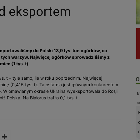
ad eksportem
portowaliśmy do Polski 13,9 tys. ton ogórków, co
t tych warzyw. Najwięcej ogórków sprowadziliśmy z
miec (1 tys. t).
tys. t – tyle samo, ile w roku poprzednim. Najwięcej
O
rainę (0,415 tys. t). Ta ostatnia jest głównym konkurentem
go. W omawianym okresie Ukraina wyeksportowała do Rosji
K
ż Polska. Na Białoruś trafiło 0,1 tys. t.
o