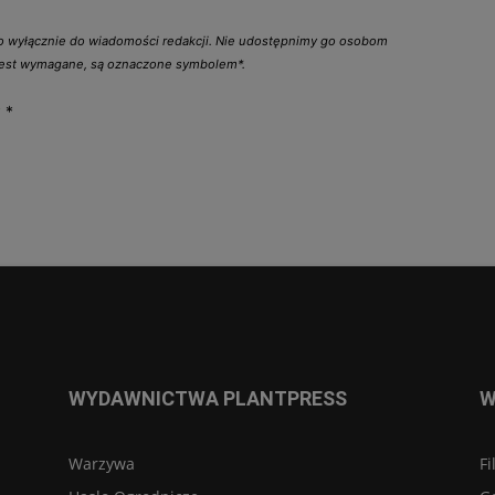
go wyłącznie do wiadomości redakcji. Nie udostępnimy go osobom
 jest wymagane, są oznaczone symbolem*.
y
*
WYDAWNICTWA PLANTPRESS
W
Warzywa
Fi