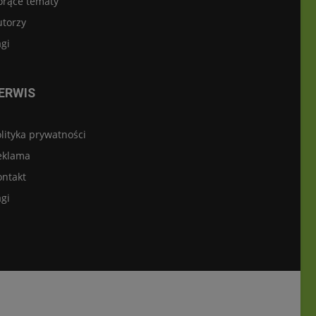
orące tematy
utorzy
gi
ERWIS
lityka prywatności
eklama
ontakt
gi