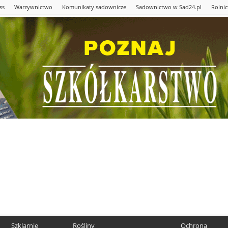
ss
Warzywnictwo
Komunikaty sadownicze
Sadownictwo w Sad24.pl
Rolni
Szklarnie
Rośliny
Ochrona