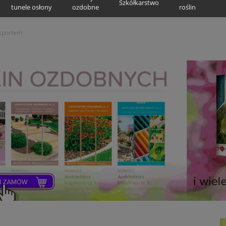
Szkółkarstwo
tunele osłony
ozdobne
roślin
ksportem