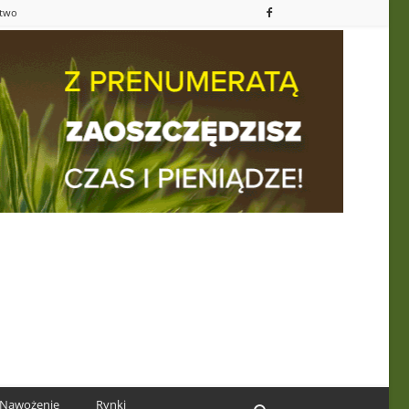
ctwo
Nawożenie
Rynki