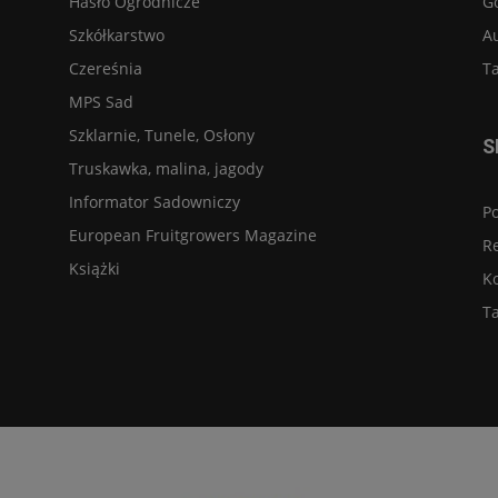
Hasło Ogrodnicze
G
Szkółkarstwo
A
Czereśnia
Ta
MPS Sad
Szklarnie, Tunele, Osłony
S
Truskawka, malina, jagody
Informator Sadowniczy
Po
European Fruitgrowers Magazine
R
Książki
K
Ta