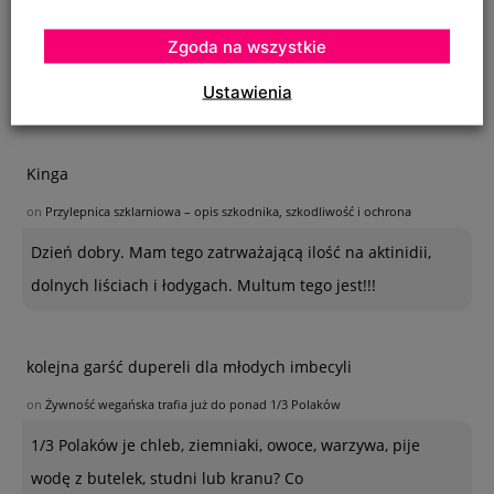
on
SZKODNIKI WIĄZU I ICH ZWALCZANIE
Zgoda na wszystkie
Na szczepionym wiązie zaczęły wyrastać dzikie pędy w
Ustawienia
bardzo dużej ilości. Co z nimi należy
Kinga
on
Przylepnica szklarniowa – opis szkodnika, szkodliwość i ochrona
Dzień dobry. Mam tego zatrważającą ilość na aktinidii,
dolnych liściach i łodygach. Multum tego jest!!!
kolejna garść dupereli dla młodych imbecyli
on
Żywność wegańska trafia już do ponad 1/3 Polaków
1/3 Polaków je chleb, ziemniaki, owoce, warzywa, pije
wodę z butelek, studni lub kranu? Co