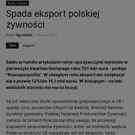
Rynki i prawo
Spada eksport polskiej
żywności
Przez
Ogrodinfo
-
14 lipca 2012
TAGI
eksport
Saldo w handlu artykułami rolno-spożywczymi wyniosło w
pierwszym kwartale bieżącego roku 701 mln euro - podaje
"Rzeczpospolita". W ubiegłym roku eksport ten zwiększył
się o prawie 12%(do 15,1 mld euro). W bieżącym – na taki
wskaźnik wzrostu nie ma co liczyć.
Są już widoczne skutki spowolnienia gospodarczego w UE i
spadły ceny surowców rolnych na świecie. Andrzej Gantner,
dyrektor generalny Polskiej Federacji Producentów Żywności
zwraca na łamach Rzeczpospolitej uwagę, że przewagi
krajowych eksporterów żywności, które od momentu wejścia
Polski w struktury UE napędzały wzrost eksportu, teraz