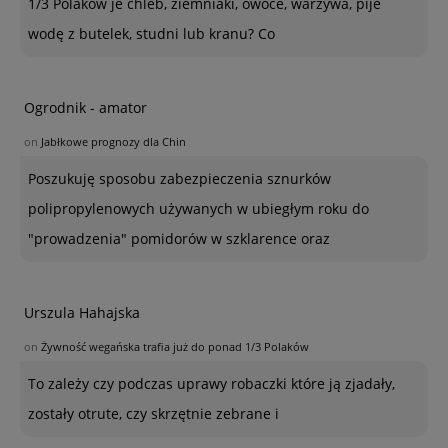
1/3 Polaków je chleb, ziemniaki, owoce, warzywa, pije
wodę z butelek, studni lub kranu? Co
Ogrodnik - amator
on
Jabłkowe prognozy dla Chin
Poszukuję sposobu zabezpieczenia sznurków
polipropylenowych używanych w ubiegłym roku do
"prowadzenia" pomidorów w szklarence oraz
Urszula Hahajska
on
Żywność wegańska trafia już do ponad 1/3 Polaków
To zależy czy podczas uprawy robaczki które ją zjadały,
zostały otrute, czy skrzętnie zebrane i