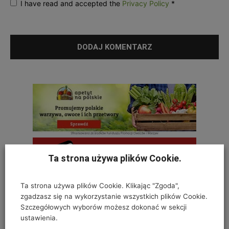
I have read and accepted the
Privacy Policy
*
Ta strona używa plików Cookie.
Ta strona używa plików Cookie. Klikając "Zgoda",
zgadzasz się na wykorzystanie wszystkich plików Cookie.
Szczegółowych wyborów możesz dokonać w sekcji
ustawienia.
OSTATNIE KOMENTARZE