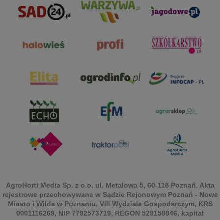
AgroHorti Media Sp. z o.o. ul. Metalowa 5, 60-118 Poznań. Akta
rejestrowe przechowywane w Sądzie Rejonowym Poznań - Nowe
Miasto i Wilda w Poznaniu, VIII Wydziale Gospodarczym, KRS
0001116269, NIP 7792573719, REGON 529158846, kapitał