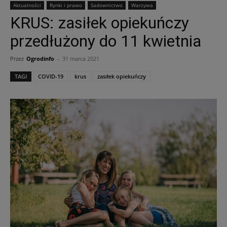
Aktualności
Rynki i prawo
Sadownictwo
Warzywa
KRUS: zasiłek opiekuńczy
przedłużony do 11 kwietnia
Przez
Ogrodinfo
-
31 marca 2021
TAGI
COVID-19
krus
zasiłek opiekuńczy