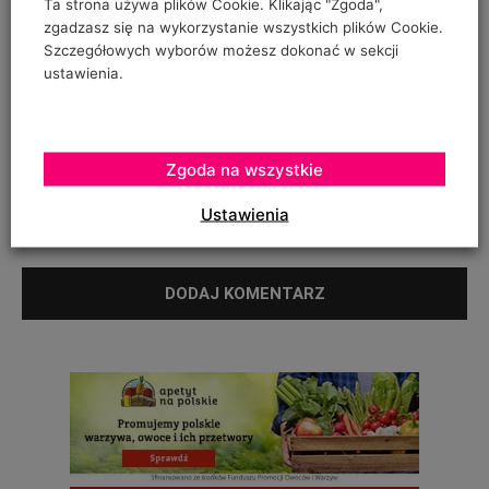
Ta strona używa plików Cookie. Klikając "Zgoda",
zgadzasz się na wykorzystanie wszystkich plików Cookie.
ZGODA NA PRZETWARZANIE DANYCH OSOBOWYCH
*
Szczegółowych wyborów możesz dokonać w sekcji
ustawienia.
Twój adres e-mail nie zostanie opublikowany, podajesz go wyłącznie do
wiadomości redakcji. Nie udostępnimy go osobom trzecim. Nie wysyłamy
spamu. Pola, których wypełnienie jest wymagane, są oznaczone
symbolem*.
Zgoda na wszystkie
I have read and accepted the
Privacy Policy
*
Ustawienia