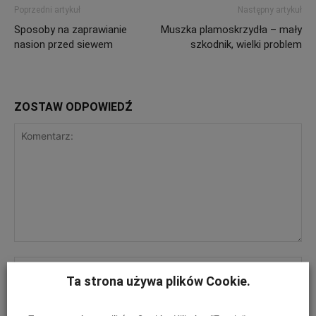
Poprzedni artykuł
Następny artykuł
Sposoby na zaprawianie
Muszka plamoskrzydła – mały
nasion przed siewem
szkodnik, wielki problem
ZOSTAW ODPOWIEDŹ
Ta strona używa plików Cookie.