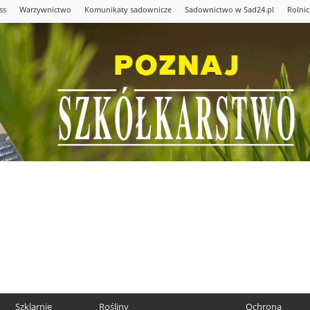
ss
Warzywnictwo
Komunikaty sadownicze
Sadownictwo w Sad24.pl
Rolni
Szklarnie
Rośliny
Ochrona