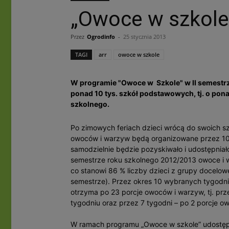
„Owoce w szkole”
Przez
Ogrodinfo
-
25 stycznia 2013
TAGI
arr
owoce w szkole
W programie "Owoce w Szkole" w II semestrz
ponad 10 tys. szkół podstawowych, tj. o pona
szkolnego.
Po zimowych feriach dzieci wrócą do swoich s
owoców i warzyw będą organizowane przez 10
samodzielnie będzie pozyskiwało i udostępniał
semestrze roku szkolnego 2012/2013 owoce i wa
co stanowi 86 % liczby dzieci z grupy docelowej
semestrze). Przez okres 10 wybranych tygodn
otrzyma po 23 porcje owoców i warzyw, tj. pr
tygodniu oraz przez 7 tygodni – po 2 porcje
W ramach programu „Owoce w szkole” udostęp