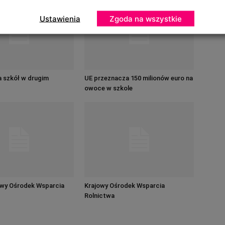
Ustawienia
Zgoda na wszystkie
a szkół w drugim
UE przeznacza 150 milionów euro na
owoce w szkole
owy Ośrodek Wsparcia
Krajowy Ośrodek Wsparcia
Rolnictwa