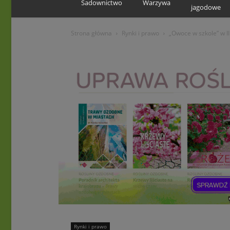
Sadownictwo
Warzywa
jagodowe
Strona główna
Rynki i prawo
„Owoce w szkole” w I
Rynki i prawo