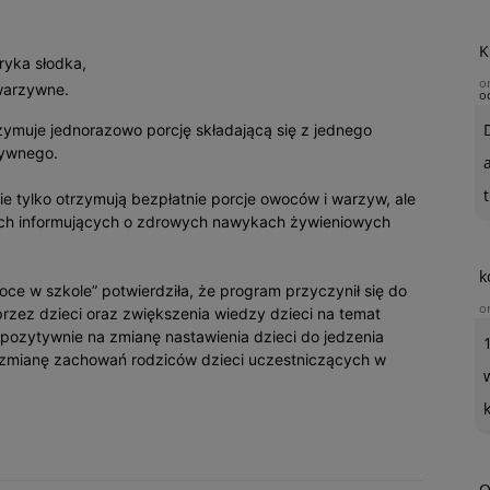
K
ryka słodka,
o
warzywne.
o
ymuje jednorazowo porcję składającą się z jednego
zywnego.
t
e tylko otrzymują bezpłatnie porcje owoców i warzyw, ale
ych informujących o zdrowych nawykach żywieniowych
k
e w szkole” potwierdziła, że program przyczynił się do
o
rzez dzieci oraz zwiększenia wiedzy dzieci na temat
ozytywnie na zmianę nastawienia dzieci do jedzenia
zmianę zachowań rodziców dzieci uczestniczących w
O