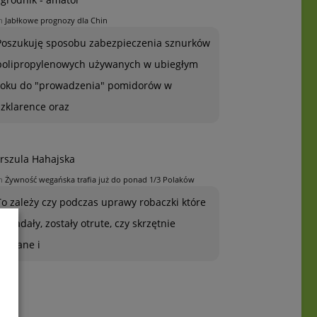
n
Jabłkowe prognozy dla Chin
Poszukuję sposobu zabezpieczenia sznurków
polipropylenowych używanych w ubiegłym
roku do "prowadzenia" pomidorów w
szklarence oraz
rszula Hahajska
n
Żywność wegańska trafia już do ponad 1/3 Polaków
To zależy czy podczas uprawy robaczki które
ją zjadały, zostały otrute, czy skrzętnie
zebrane i