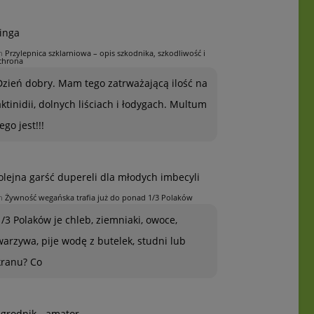
inga
n
Przylepnica szklarniowa – opis szkodnika, szkodliwość i
chrona
Dzień dobry. Mam tego zatrważającą ilość na
aktinidii, dolnych liściach i łodygach. Multum
ego jest!!!
olejna garść dupereli dla młodych imbecyli
n
Żywność wegańska trafia już do ponad 1/3 Polaków
1/3 Polaków je chleb, ziemniaki, owoce,
warzywa, pije wodę z butelek, studni lub
kranu? Co
grodnik - amator