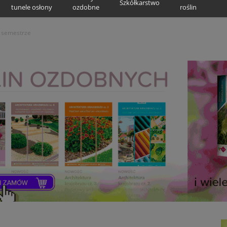
Szkółkarstwo
tunele osłony
ozdobne
roślin
I semestrze