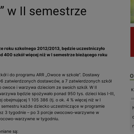
 w II semestrze
e roku szkolnego 2012/2013, będzie uczestniczyło
d 400 szkół więcej niż w I semestrze bieżącego roku
zkół i do programu ARR „Owoce w szkole”. Dostawy
O
6 zatwierdzonych dostawców, a 7 zatwierdzonych szkół
o owoce i warzywa dzieciom ze swoich szkół. W II
K
rzywa będzie spożywało ponad 950 tys. dzieci klas I-III,
o
 obejmującej 1 105 386 (tj. o ok. 4 % więcej niż w I
i semestru każde dziecko uczestniczące w programie
zez 3 tygodnie – po 3 porcje owocowo-warzywne w
 owocowo-warzywne w tygodniu.
niane są: