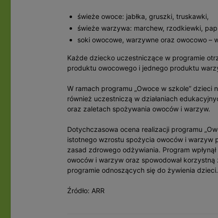
świeże owoce: jabłka, gruszki, truskawki,
świeże warzywa: marchew, rzodkiewki, pap
soki owocowe, warzywne oraz owocowo – 
Każde dziecko uczestniczące w programie otrz
produktu owocowego i jednego produktu war
W ramach programu „Owoce w szkole” dzieci ni
również uczestniczą w działaniach edukacyjn
oraz zaletach spożywania owoców i warzyw.
Dotychczasowa ocena realizacji programu „Owoc
istotnego wzrostu spożycia owoców i warzyw p
zasad zdrowego odżywiania. Program wpłynął p
owoców i warzyw oraz spowodował korzystną 
programie odnoszących się do żywienia dzieci.
Źródło: ARR