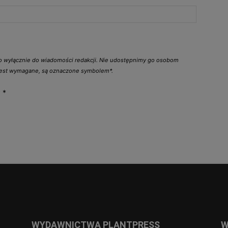
go wyłącznie do wiadomości redakcji. Nie udostępnimy go osobom
 jest wymagane, są oznaczone symbolem*.
y
*
WYDAWNICTWA PLANTPRESS
W