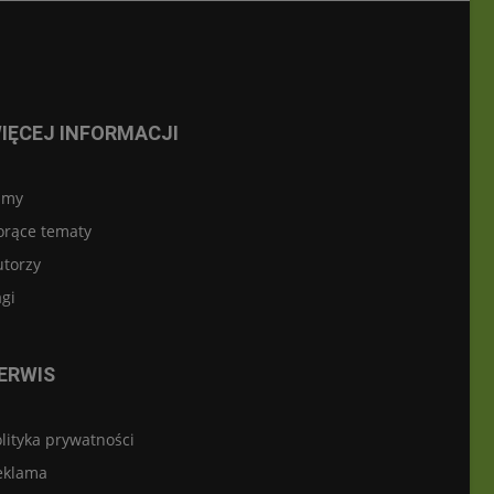
IĘCEJ INFORMACJI
lmy
orące tematy
utorzy
gi
ERWIS
lityka prywatności
eklama