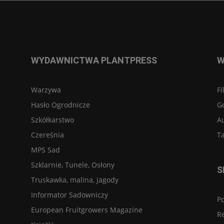
WYDAWNICTWA PLANTPRESS
W
Warzywa
Fi
Hasło Ogrodnicze
G
Szkółkarstwo
A
Czereśnia
Ta
MPS Sad
Szklarnie, Tunele, Osłony
S
Truskawka, malina, jagody
Informator Sadowniczy
Po
European Fruitgrowers Magazine
R