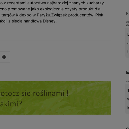
deo z receptami autorstwa najbardziej znanych kucharzy.
cno promowane jako ekologicznie czysty produkt dla
K
 targów Kidexpo w Paryżu.Związek producentów 'Pink
kcji z siecią handlową Disney.
o
o
t
k
o
O