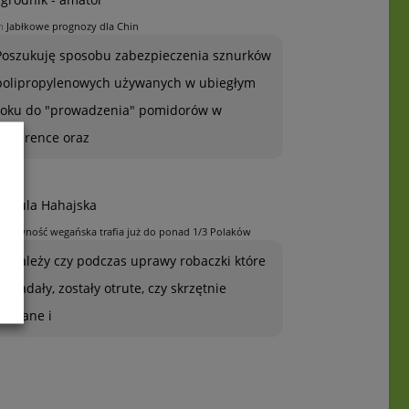
n
Jabłkowe prognozy dla Chin
Poszukuję sposobu zabezpieczenia sznurków
polipropylenowych używanych w ubiegłym
roku do "prowadzenia" pomidorów w
szklarence oraz
rszula Hahajska
n
Żywność wegańska trafia już do ponad 1/3 Polaków
To zależy czy podczas uprawy robaczki które
ją zjadały, zostały otrute, czy skrzętnie
zebrane i