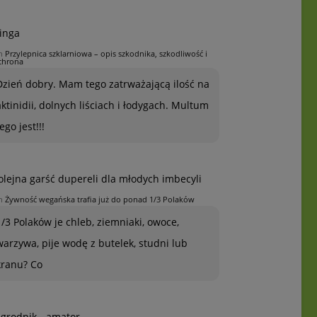
inga
n
Przylepnica szklarniowa – opis szkodnika, szkodliwość i
chrona
Dzień dobry. Mam tego zatrważającą ilość na
aktinidii, dolnych liściach i łodygach. Multum
ego jest!!!
olejna garść dupereli dla młodych imbecyli
n
Żywność wegańska trafia już do ponad 1/3 Polaków
1/3 Polaków je chleb, ziemniaki, owoce,
warzywa, pije wodę z butelek, studni lub
kranu? Co
grodnik - amator