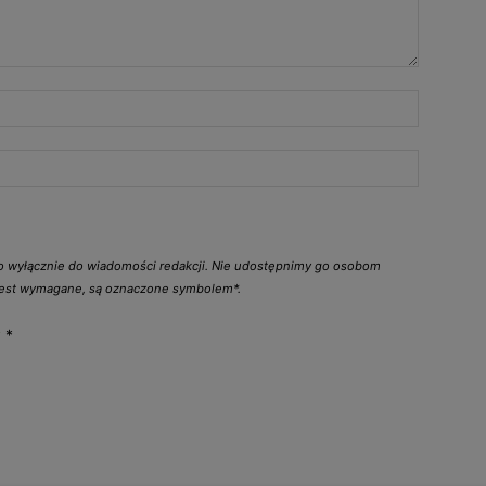
go wyłącznie do wiadomości redakcji. Nie udostępnimy go osobom
 jest wymagane, są oznaczone symbolem*.
y
*