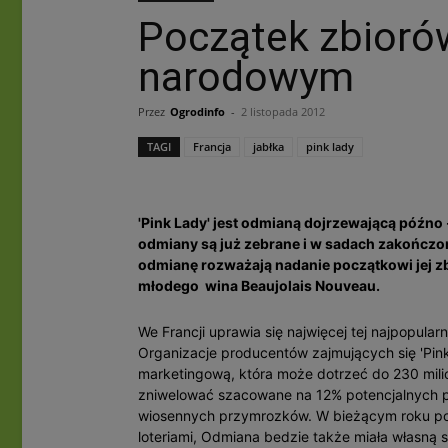
Początek zbioró
narodowym
Przez
Ogrodinfo
-
2 listopada 2012
TAGI
Francja
jabłka
pink lady
'Pink Lady' jest odmianą dojrzewającą późno -
odmiany są już zebrane i w sadach zakończon
odmianę rozważają nadanie początkowi jej zb
młodego wina Beaujolais Nouveau.
We Francji uprawia się najwięcej tej najpopular
Organizacje producentów zajmujących się 'Pi
marketingową, która może dotrzeć do 230 milio
zniwelować szacowane na 12% potencjalnych pl
wiosennych przymrozków. W bieżącym roku poja
loteriami, Odmiana bedzie także miała własną