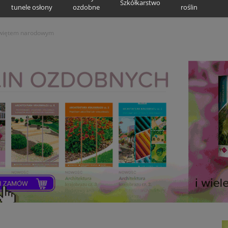
Szkółkarstwo
tunele osłony
ozdobne
roślin
świętem narodowym