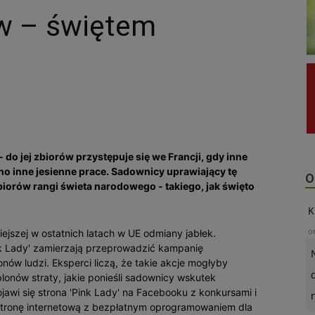
w – świętem
 do jej zbiorów przystępuje się we Francji, gdy inne
o inne jesienne prace. Sadownicy uprawiający tę
O
iorów rangi świeta narodowego - takiego, jak święto
K
o
niejszej w ostatnich latach w UE odmiany jabłek.
nk Lady' zamierzają przeprowadzić kampanię
nów ludzi. Eksperci liczą, że takie akcje mogłyby
onów straty, jakie ponieśli sadownicy wskutek
wi się strona 'Pink Lady' na Facebooku z konkursami i
 stronę internetową z bezpłatnym oprogramowaniem dla