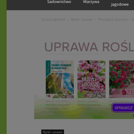
Sadownictwo
Warzywa
jagodowe
Strona główna
Rynki i prawo
Początek zbiorów – 
Rynki i prawo