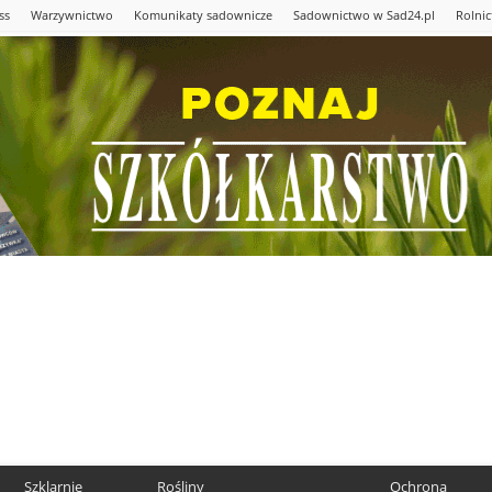
ss
Warzywnictwo
Komunikaty sadownicze
Sadownictwo w Sad24.pl
Rolni
Szklarnie
Rośliny
Ochrona