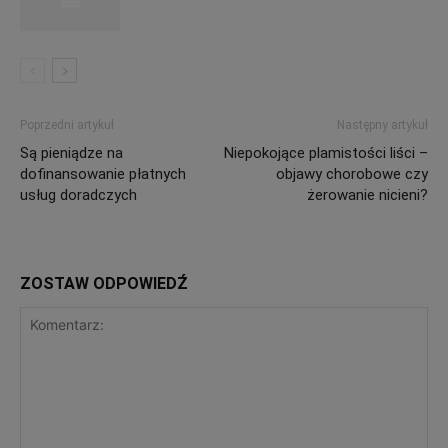
Poprzedni artykuł
Następny artykuł
Są pieniądze na
Niepokojące plamistości liści –
dofinansowanie płatnych
objawy chorobowe czy
usług doradczych
żerowanie nicieni?
ZOSTAW ODPOWIEDŹ