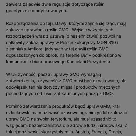
zawiera zaledwie dwie regulacje dotyczące roślin
genetycznie modyfikowanych.
Rozporządzenia do tej ustawy, którymi zajmie się rząd, mają
zakazać uprawiania roślin GMO. „Wejście w życie tych
rozporządzeń wraz z ustawą (o nasiennictwie) pozwoli na
całkowity zakaz uprawy w Polsce kukurydzy MON 810 i
ziemniaka Amflora, jedynych w tej chwili roślin GMO
dopuszczonych do obrotu na terenie UE” – podkreślono w
komunikacie biura prasowego Kancelarii Prezydenta.
W UE żywność, pasze i uprawy GMO wymagają
zatwierdzenia, a żywność z GMO musi być oznakowana, ale
obowiązek ten nie dotyczy mięsa i produktów mlecznych
pochodzących od zwierząt karmionych paszą z GMO.
Pomimo zatwierdzenia produktów bądź upraw GMO, kraj
członkowski ma możliwość czasowo ograniczyć lub zakazać
upraw GMO na swoim terytorium, ale musi uzasadnić to
względami bezpieczeństwa dla zdrowia ludzi i środowiska. Z
takiej możliwości skorzystały m.in. Austria, Francja, Grecja,