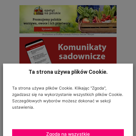
Ta strona używa plików Cookie.
OSTATNIE KOMENTARZE
Ta strona używa plików Cookie. Klikając "Zgoda",
zgadzasz się na wykorzystanie wszystkich plików Cookie.
Krystyna
Szczegółowych wyborów możesz dokonać w sekcji
ustawienia.
on
SZKODNIKI WIĄZU I ICH ZWALCZANIE
Na szczepionym wiązie zaczęły wyrastać dzikie pędy w
bardzo dużej ilości. Co z nimi należy
Zgoda na wszystkie