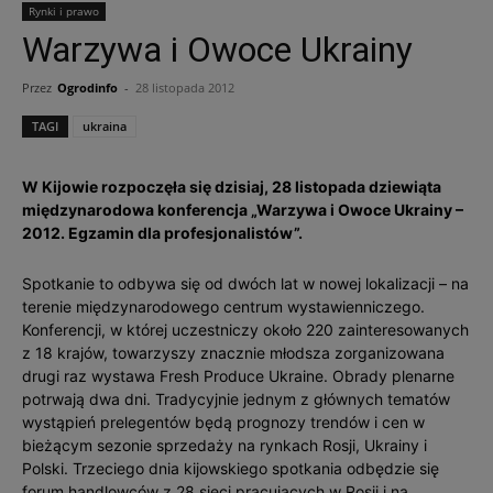
Rynki i prawo
Warzywa i Owoce Ukrainy
Przez
Ogrodinfo
-
28 listopada 2012
TAGI
ukraina
W Kijowie rozpoczęła się dzisiaj, 28 listopada dziewiąta
międzynarodowa konferencja „Warzywa i Owoce Ukrainy –
2012. Egzamin dla profesjonalistów”.
Spotkanie to odbywa się od dwóch lat w nowej lokalizacji – na
terenie międzynarodowego centrum wystawienniczego.
Konferencji, w której uczestniczy około 220 zainteresowanych
z 18 krajów, towarzyszy znacznie młodsza zorganizowana
drugi raz wystawa Fresh Produce Ukraine. Obrady plenarne
potrwają dwa dni. Tradycyjnie jednym z głównych tematów
wystąpień prelegentów będą prognozy trendów i cen w
bieżącym sezonie sprzedaży na rynkach Rosji, Ukrainy i
Polski. Trzeciego dnia kijowskiego spotkania odbędzie się
forum handlowców z 28 sieci pracujących w Rosji i na