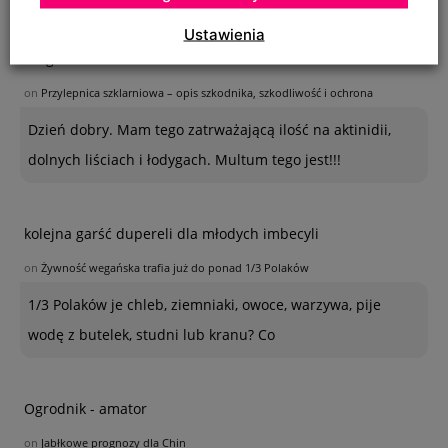
Ustawienia
Kinga
on
Przylepnica szklarniowa – opis szkodnika, szkodliwość i ochrona
Dzień dobry. Mam tego zatrważającą ilość na aktinidii,
dolnych liściach i łodygach. Multum tego jest!!!
kolejna garść dupereli dla młodych imbecyli
on
Żywność wegańska trafia już do ponad 1/3 Polaków
1/3 Polaków je chleb, ziemniaki, owoce, warzywa, pije
wodę z butelek, studni lub kranu? Co
Ogrodnik - amator
on
Jabłkowe prognozy dla Chin