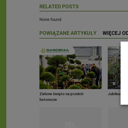
RELATED POSTS
None found
POWIĄZANE ARTYKUŁY
WIĘCEJ O
Zielone święto na przekór
Jubileusz w
betonozie