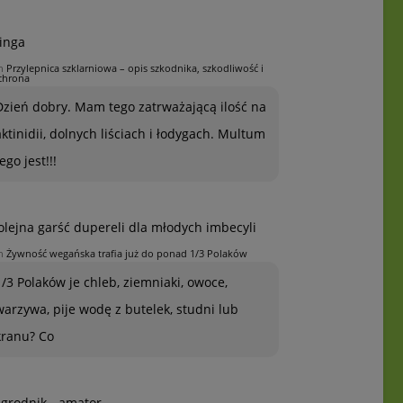
inga
n
Przylepnica szklarniowa – opis szkodnika, szkodliwość i
chrona
Dzień dobry. Mam tego zatrważającą ilość na
aktinidii, dolnych liściach i łodygach. Multum
ego jest!!!
olejna garść dupereli dla młodych imbecyli
n
Żywność wegańska trafia już do ponad 1/3 Polaków
1/3 Polaków je chleb, ziemniaki, owoce,
warzywa, pije wodę z butelek, studni lub
kranu? Co
grodnik - amator