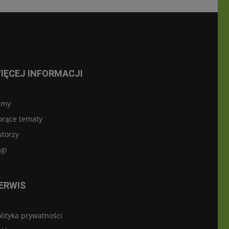
IĘCEJ INFORMACJI
lmy
orące tematy
utorzy
gi
ERWIS
lityka prywatności