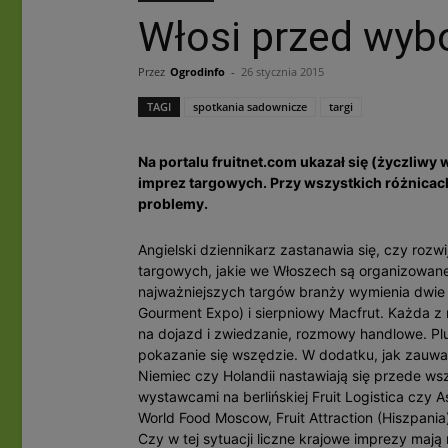
Włosi przed wy
Przez
Ogrodinfo
-
26 stycznia 2015
TAGI
spotkania sadownicze
targi
Na portalu fruitnet.com ukazał się (życzliw
imprez targowych. Przy wszystkich różnicac
problemy.
Angielski dziennikarz zastanawia się, czy rozw
targowych, jakie we Włoszech są organizowane
najważniejszych targów branży wymienia dwie i
Gourment Expo) i sierpniowy Macfrut. Każda z 
na dojazd i zwiedzanie, rozmowy handlowe. Plu
pokazanie się wszędzie. W dodatku, jak zauważ
Niemiec czy Holandii nastawiają się przede wsz
wystawcami na berlińskiej Fruit Logistica czy
World Food Moscow, Fruit Attraction (Hiszpania
Czy w tej sytuacji liczne krajowe imprezy mają