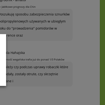
n
Jabłkowe prognozy dla Chin
Poszukuję sposobu zabezpieczenia sznurków
polipropylenowych używanych w ubiegłym
roku do "prowadzenia" pomidorów w
szklarence oraz
rszula Hahajska
n
Żywność wegańska trafia już do ponad 1/3 Polaków
To zależy czy podczas uprawy robaczki które
ją zjadały, zostały otrute, czy skrzętnie
zebrane i