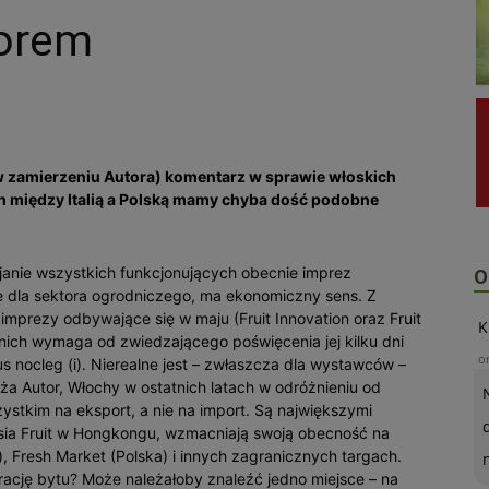
borem
y w zamierzeniu Autora) komentarz w sprawie włoskich
h między Italią a Polską mamy chyba dość podobne
ijanie wszystkich funkcjonujących obecnie imprez
O
 dla sektora ogrodniczego, ma ekonomiczny sens. Z
mprezy odbywające się w maju (Fruit Innovation oraz Fruit
K
nich wymaga od zwiedzającego poświęcenia jej kilku dni
o
s nocleg (i). Nierealne jest – zwłaszcza dla wystawców –
a Autor, Włochy w ostatnich latach w odróżnieniu od
ystkim na eksport, a nie na import. Są największymi
 Asia Fruit w Hongkongu, wzmacniają swoją obecność na
), Fresh Market (Polska) i innych zagranicznych targach.
 rację bytu? Może należałoby znaleźć jedno miejsce – na