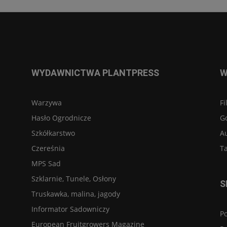
WYDAWNICTWA PLANTPRESS
W
Warzywa
Fi
Hasło Ogrodnicze
G
Szkółkarstwo
A
Czereśnia
Ta
MPS Sad
Szklarnie, Tunele, Osłony
S
Truskawka, malina, jagody
Informator Sadowniczy
Po
European Fruitgrowers Magazine