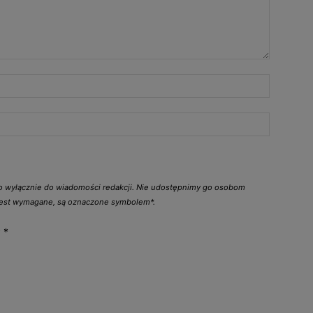
go wyłącznie do wiadomości redakcji. Nie udostępnimy go osobom
 jest wymagane, są oznaczone symbolem*.
y
*