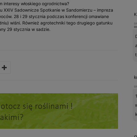
m interesy włoskiego ogrodnictwa?
u XXIV Sadownicze Spotkanie w Sandomierzu – impreza
K
ców. 28 i 29 stycznia podczas konferencji omawiane
niu) wiśni. Również agrotechniki tego drugiego gatunku
o
o
ny 29 stycznia w sadzie.
t
k
o
O