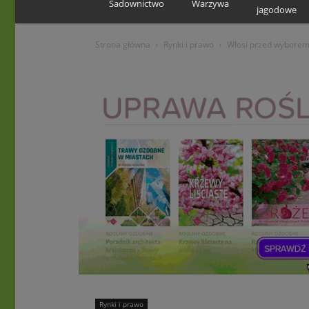
Sadownictwo
Warzywa
jagodowe
Strona główna
Rynki i prawo
Włosi przed wybore
Rynki i prawo