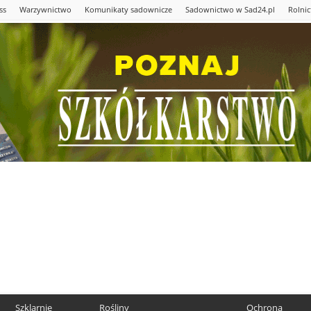
ss
Warzywnictwo
Komunikaty sadownicze
Sadownictwo w Sad24.pl
Rolni
Szklarnie
Rośliny
Ochrona