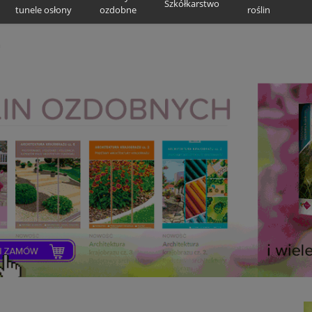
Szkółkarstwo
tunele osłony
ozdobne
roślin
m