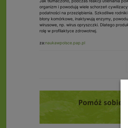
Jak tłumaczono, podczas reakcji utleniania pow
organizm i powodują wiele schorzeń cywiliza
podatności na przeziębienia. Szkodliwe rodniki
błony komórkowe, inaktywują enzymy, powodują
wirusowe, np. wirus opryszczki. Dlatego prod
rolę w profilaktyce zdrowotnej.
za:
naukawpolsce.pap.pl