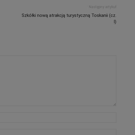
Następny artykuł
Szkółki nową atrakcją turystyczną Toskanii (cz.
I)