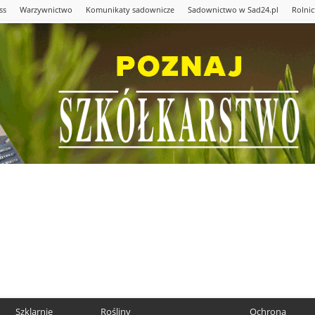
ss
Warzywnictwo
Komunikaty sadownicze
Sadownictwo w Sad24.pl
Rolni
Szklarnie
Rośliny
Ochrona