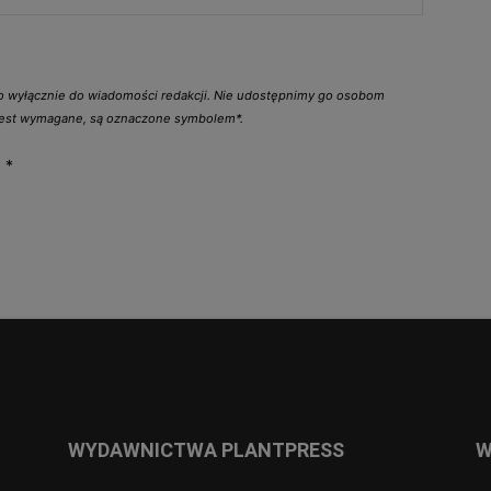
go wyłącznie do wiadomości redakcji. Nie udostępnimy go osobom
 jest wymagane, są oznaczone symbolem*.
y
*
WYDAWNICTWA PLANTPRESS
W