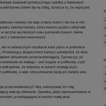
róbówek dodawali syntetycznego rodnika o fioletowym
 jeśli barwa zmieni się na żółtą, oznacza to, że napój jest
K
o
o
abłkowy niestety nie daje zmiany koloru i nie ma w nim
ypadku zielonej herbaty, która bardzo szybko odbarwiła
o w ręcznie wyciskanym soku pomarańczowym, lekkie
kach z nektarami owocowymi.
t
i, ale w ostatecznym rezultacie kolor płynu w próbówce
ą. Prowadzący eksperyment badacz potwierdził, że wino
lędem aktywności przeciwutleniającej. Zaznaczył, że
k
iwieństwie do białego – jest bogate w polifenole, czyli
kreślił jednak, że witaminy w sokach działają dużo
o
ż polifenole, a więc zdecydowanie lepiej pić świeże soki,
uje przeciwutleniaczy? Aby zobrazować ich rolę,
jącą reakcję utleniania. Zjawiska, jakie zaprezentowano w
runami, przebiegającej w bardzo małej skali.
O