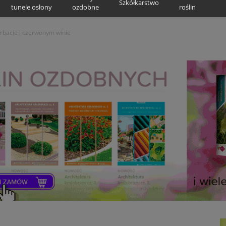
Szkółkarstwo
tunele osłony
ozdobne
roślin
rbacie i czerwonym winie