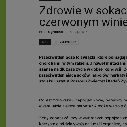
Zdrowie w sokach
czerwonym wini
Przez
Ogrodinfo
-
15 maja 2015
TAGI
antyutleniacze
Przeciwutleniacze to związki, które pomagaj
chorobami, w tym rakiem, a nawet mutacjami
szansa na dłuższe życie w dobrej kondycji.
przeciwutleniającą soków, napojów, herbaty
stoisku Instytut Rozrodu Zwierząt i Badań Ży
Co jest zdrowsze – napój jabłkowy, barwiony
ewentualnie zielona herbata? A może warto pić 
Żeby zobaczyć, czy w wybranych napojach znaj
korzystnie oddziaływają na ludzki organizm, 