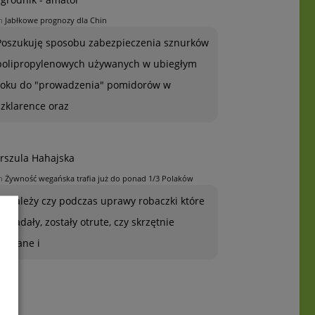
n
Jabłkowe prognozy dla Chin
Poszukuję sposobu zabezpieczenia sznurków
polipropylenowych używanych w ubiegłym
roku do "prowadzenia" pomidorów w
szklarence oraz
rszula Hahajska
n
Żywność wegańska trafia już do ponad 1/3 Polaków
To zależy czy podczas uprawy robaczki które
ją zjadały, zostały otrute, czy skrzętnie
zebrane i