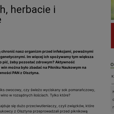
, herbacie i
e
ą chronić nasz organizm przed infekcjami, poważnymi
 genetycznymi. Im więcej ich spożywamy tym większa
 Co pić, żeby pozostać zdrowym? Aktywność
O
 i win można było zbadać na Pikniku Naukowym na
wności PAN z Olsztyna.
K
o
 miks owocowy, czy świeżo wyciskany sok pomarańczowy,
wino w rozsądnych ilościach. Tylko które?
duje się dużo przeciwutleniaczy, czyli związków, które
naukowcy z Olsztyna przeprowadzali przed piknikową