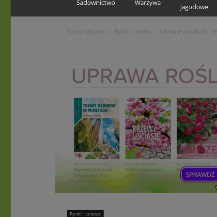
Sadownictwo
Warzywa
jagodowe
Strona główna
Rynki i prawo
Zdrowie w sokach, he
Rynki i prawo