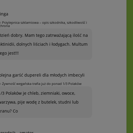
inga
n
Przylepnica szklarniowa – opis szkodnika, szkodliwość i
chrona
Dzień dobry. Mam tego zatrważającą ilość na
aktinidii, dolnych liściach i łodygach. Multum
ego jest!!!
olejna garść dupereli dla młodych imbecyli
n
Żywność wegańska trafia już do ponad 1/3 Polaków
1/3 Polaków je chleb, ziemniaki, owoce,
warzywa, pije wodę z butelek, studni lub
kranu? Co
grodnik - amator