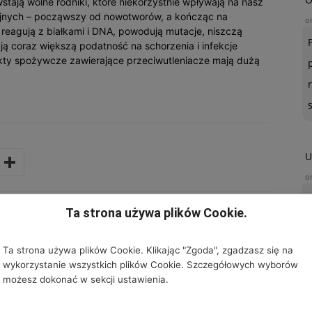
stają wolne rodniki, które niekorzystnie wpływają na nasz
cyjnych – począwszy od nowotworów, a kończąc na
o
 reagują z białkami i DNA, powodują mutacje, niszczą
 coraz większą podatność na schorzenia i infekcje
ukty spożywcze zawierające przeciwutleniacze mają dużą
U
o
Ta strona używa plików Cookie.
Ta strona używa plików Cookie. Klikając "Zgoda", zgadzasz się na
wykorzystanie wszystkich plików Cookie. Szczegółowych wyborów
możesz dokonać w sekcji ustawienia.