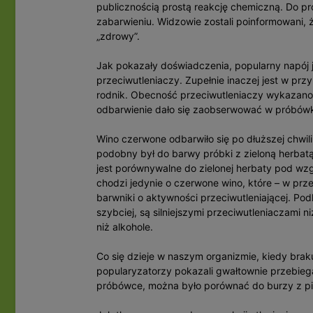
publicznością prostą reakcję chemiczną. Do p
zabarwieniu. Widzowie zostali poinformowani, że
„zdrowy”.
Jak pokazały doświadczenia, popularny napój j
przeciwutleniaczy. Zupełnie inaczej jest w prz
rodnik. Obecność przeciwutleniaczy wykazan
odbarwienie dało się zaobserwować w próbów
Wino czerwone odbarwiło się po dłuższej chwil
podobny był do barwy próbki z zieloną herbat
jest porównywalne do zielonej herbaty pod wzg
chodzi jedynie o czerwone wino, które – w przec
barwniki o aktywności przeciwutleniającej. Pod
szybciej, są silniejszymi przeciwutleniaczami ni
niż alkohole.
Co się dzieje w naszym organizmie, kiedy brak
popularyzatorzy pokazali gwałtownie przebiega
próbówce, można było porównać do burzy z pio