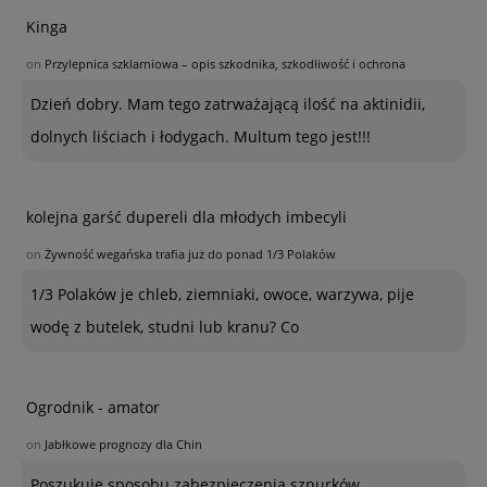
Kinga
on
Przylepnica szklarniowa – opis szkodnika, szkodliwość i ochrona
Dzień dobry. Mam tego zatrważającą ilość na aktinidii,
dolnych liściach i łodygach. Multum tego jest!!!
kolejna garść dupereli dla młodych imbecyli
on
Żywność wegańska trafia już do ponad 1/3 Polaków
1/3 Polaków je chleb, ziemniaki, owoce, warzywa, pije
wodę z butelek, studni lub kranu? Co
Ogrodnik - amator
on
Jabłkowe prognozy dla Chin
Poszukuję sposobu zabezpieczenia sznurków