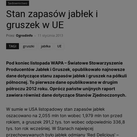
Sadownictwo
Stan zapasów jabłek i
gruszek w UE
Przez
Ogrodinfo
-
11 stycznia 2013
TAGI
gruszki
jabłka
UE
Pod koniec listopada WAPA – Światowe Stowarzyszenie
Producentów Jabłek i Gruszek, opublikowało najnowsze
dane dotyczące stanu zapasów jabłek i gruszek na półkuli
północnej. To pierwsze dane opublikowane w drugim
półroczu 2012 roku. Oprócz państw unijnych raport
zawiera również dane dotyczące Stanów Zjednoczonych.
W sumie w USA listopadowy stan zapasów jabłek
oszacowano na 2,055 mln ton wobec 1,979 mln ton przed
rokiem, a gruszek 291,2 tys. ton wobec odpowiednio 336,8
tys. ton rok wcześniej. W Stanach najwięcej
przechowywanych było jabłek odmiany 'Red Delicious' –