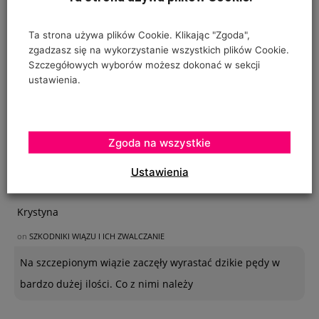
Ta strona używa plików Cookie. Klikając "Zgoda",
zgadzasz się na wykorzystanie wszystkich plików Cookie.
Szczegółowych wyborów możesz dokonać w sekcji
ustawienia.
Zgoda na wszystkie
Ustawienia
OSTATNIE KOMENTARZE
Krystyna
on
SZKODNIKI WIĄZU I ICH ZWALCZANIE
Na szczepionym wiązie zaczęły wyrastać dzikie pędy w
bardzo dużej ilości. Co z nimi należy