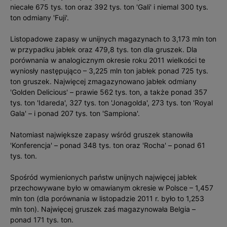
niecałe 675 tys. ton oraz 392 tys. ton 'Gali' i niemal 300 tys.
ton odmiany 'Fuji'.
Listopadowe zapasy w unijnych magazynach to 3,173 mln ton
w przypadku jabłek oraz 479,8 tys. ton dla gruszek. Dla
porównania w analogicznym okresie roku 2011 wielkości te
wyniosły następująco – 3,225 mln ton jabłek ponad 725 tys.
ton gruszek. Najwięcej zmagazynowano jabłek odmiany
'Golden Delicious' – prawie 562 tys. ton, a także ponad 357
tys. ton 'Idareda', 327 tys. ton 'Jonagolda', 273 tys. ton 'Royal
Gala' – i ponad 207 tys. ton 'Sampiona'.
Natomiast największe zapasy wśród gruszek stanowiła
'Konferencja' – ponad 348 tys. ton oraz 'Rocha' – ponad 61
tys. ton.
Spośród wymienionych państw unijnych najwięcej jabłek
przechowywane było w omawianym okresie w Polsce – 1,457
mln ton (dla porównania w listopadzie 2011 r. było to 1,253
mln ton). Najwięcej gruszek zaś magazynowała Belgia –
ponad 171 tys. ton.