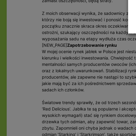
zamiast oszczędności, będą straty.
Z moich obserwacji wynika, że sadownicy zaczyn
którzy nie boją się inwestować i ponosić kos
początku znacznie skraca okres oczekiwania n
ostrożni, szukający oszczędności na każdym et
wyposażania sadu na etapy wydłuża czas ocze
[NEW_PAGE]
Zapotrzebowanie rynku
W mojej ocenie rynek jabłek w Polsce jest nies
kierunku i wielkości inwestowania. Chwiejność t
mentalności samych producentów owoców (ich o
oraz z lokalnych uwarunkowań. Stabilizacji ry
producentów, ale zapewne nie nastąpi to szybk
jakie mają być za ich pośrednictwem sprzedaw
sadach ich członków.
Światowe trendy sprawiły, że od trzech sezon
‘Red Delicious’. Jabłka te są popularne i akce
wysokich wymagań) stać się rynkiem docelowy
drzewka tych odmian, aby zapewnić towar, za
zbytu. Zapomnieli oni chyba jednak o wadach o
odmian ‘Starking’ i ‘Starkrimson’, także sport