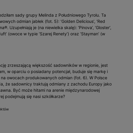
iedziłam sady grupy Melinda z Południowego Tyrolu. Ta
wych odmian jabłek (fot. 5): ‘Golden Delicious’, ‘Red
lina®. Uzupełniają je (na niewielka skalę): ‘Pinova’, ‘Gloster’,
duft’ (owoce w typie ‘Szarej Renety’) oraz ‘Stayman’ (w
cję zrzeszającą większość sadowników w regionie, jest
m, w oparciu o posiadany potencjał, buduje się markę i
 na owocach produkowanych odmian (fot. 6). W Polsce
a, że sadownicy traktują odmiany z zachodu Europy jako
 dawna. Być może hitami na arenie międzynarodowej
rej podejmują się nasi szkółkarze?
duktów