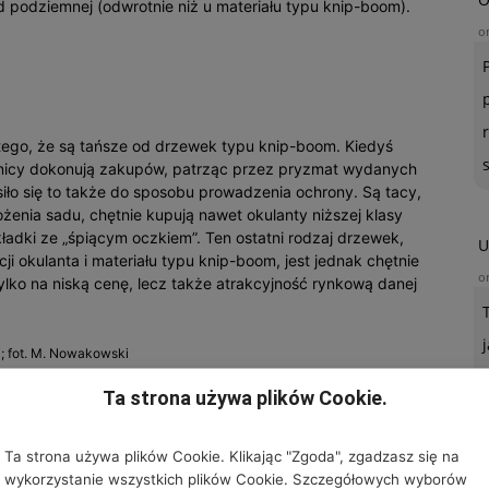
d podziemnej (odwrotnie niż u materiału typu knip-boom).
o
tego, że są tańsze od drzewek typu knip-boom. Kiedyś
nicy dokonują zakupów, patrząc przez pryzmat wydanych
siło się to także do sposobu prowadzenia ochrony. Są tacy,
żenia sadu, chętnie kupują nawet okulanty niższej klasy
kładki ze „śpiącym oczkiem”. Ten ostatni rodzaj drzewek,
U
 okulanta i materiału typu knip-boom, jest jednak chętnie
o
ko na niską cenę, lecz także atrakcyjność rynkową danej
; fot. M. Nowakowski
Ta strona używa plików Cookie.
d-sadownik, bywa silniejsza niż cierpliwość związana z
go drzewka przez szkółkarza. Dobrze, jeżeli nabywcy
okulantami, drzewkami 7-miesięcznymi czy podkładkami ze
Ta strona używa plików Cookie. Klikając "Zgoda", zgadzasz się na
y jednak takiej wiedzy nie mają, może się okazać, że
wykorzystanie wszystkich plików Cookie. Szczegółowych wyborów