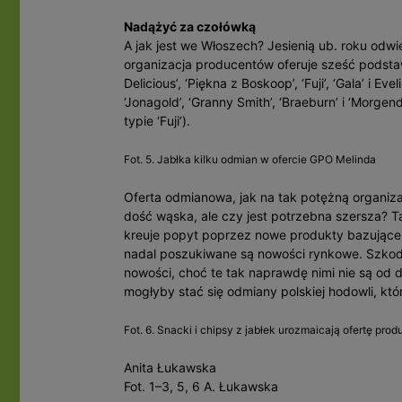
Nadążyć za czołówką
A jak jest we Włoszech? Jesienią ub. roku odw
organizacja producentów oferuje sześć podstawo
Delicious’, ‘Piękna z Boskoop’, ‘Fuji’, ‘Gala’ i Eve
‘Jonagold’, ‘Granny Smith’, ‘Braeburn’ i ‘Morgen
typie ‘Fuji’).
Fot. 5. Jabłka kilku odmian w ofercie GPO Melinda
Oferta odmianowa, jak na tak potężną organiza
dość wąska, ale czy jest potrzebna szersza? Ta
kreuje popyt poprzez nowe produkty bazujące
nadal poszukiwane są nowości rynkowe. Szkod
nowości, choć te tak naprawdę nimi nie są od
mogłyby stać się odmiany polskiej hodowli, któ
Fot. 6. Snacki i chipsy z jabłek urozmaicają ofertę pro
Anita Łukawska
Fot. 1–3, 5, 6 A. Łukawska