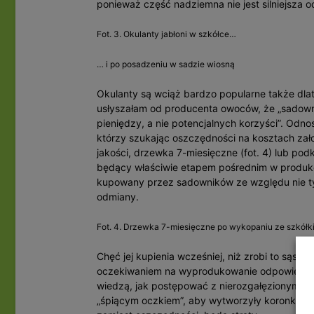
ponieważ część nadziemna nie jest silniejsza o
Fot. 3. Okulanty jabłoni w szkółce…
… i po posadzeniu w sadzie wiosną
Okulanty są wciąż bardzo popularne także dla
usłyszałam od producenta owoców, że „sadow
pieniędzy, a nie potencjalnych korzyści”. Odno
którzy szukając oszczędności na kosztach zało
jakości, drzewka 7-miesięczne (fot. 4) lub pod
będący właściwie etapem pośrednim w produkcji
kupowany przez sadowników ze względu nie tyl
odmiany.
Fot. 4. Drzewka 7-miesięczne po wykopaniu ze szkółki
Chęć jej kupienia wcześniej, niż zrobi to sąsia
oczekiwaniem na wyprodukowanie odpowiednie
wiedzą, jak postępować z nierozgałęzionymi 
„śpiącym oczkiem”, aby wytworzyły koronkę. Gd