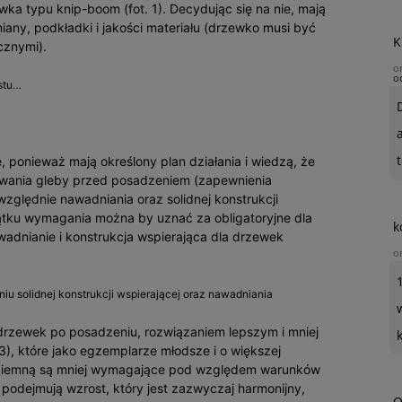
wka typu knip-boom (fot. 1). Decydując się na nie, mają
any, podkładki i jakości materiału (drzewko musi być
K
cznymi).
o
o
ostu…
t
ponieważ mają określony plan działania i wiedzą, że
wania gleby przed posadzeniem (zapewnienia
ględnie nawadniania oraz solidnej konstrukcji
czątku wymagania można by uznać za obligatoryjne dla
k
adnianie i konstrukcja wspierająca dla drzewek
o
u solidnej konstrukcji wspierającej oraz nawadniania
drzewek po posadzeniu, rozwiązaniem lepszym i mniej
), które jako egzemplarze młodsze i o większej
ziemną są mniej wymagające pod względem warunków
podejmują wzrost, który jest zazwyczaj harmonijny,
O