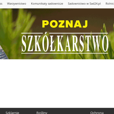
ss
Warzywnictwo
Komunikaty sadownicze
Sadownictwo w Sad24.pl
Rolni
Szklarnie
Rośliny
Ochrona