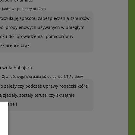
n
Jabłkowe prognozy dla Chin
Poszukuję sposobu zabezpieczenia sznurków
polipropylenowych używanych w ubiegłym
roku do "prowadzenia" pomidorów w
szklarence oraz
rszula Hahajska
n
Żywność wegańska trafia już do ponad 1/3 Polaków
To zależy czy podczas uprawy robaczki które
ją zjadały, zostały otrute, czy skrzętnie
zebrane i