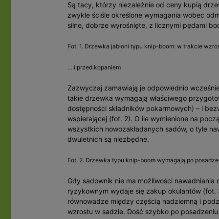
Są tacy, którzy niezależnie od ceny kupią drze
zwykle ściśle określone wymagania wobec odmi
silne, dobrze wyrośnięte, z licznymi pędami bo
Fot. 1. Drzewka jabłoni typu knip-boom: w trakcie wzr
… i przed kopaniem
Zazwyczaj zamawiają je odpowiednio wcześnie, 
takie drzewka wymagają właściwego przygoto
dostępności składników pokarmowych) – i bezwz
wspierającej (fot. 2). O ile wymienione na po
wszystkich nowozakładanych sadów, o tyle naw
dwuletnich są niezbędne.
Fot. 2. Drzewka typu knip-boom wymagają po posadzeni
Gdy sadownik nie ma możliwości nawadniania 
ryzykownym wydaje się zakup okulantów (fot. 3
równowadze między częścią nadziemną i pod
wzrostu w sadzie. Dość szybko po posadzeniu 