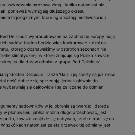
z na uszkodzenia mrozowe zimą. Jabłka natomiast nie
mak, ponieważ wymagają dłuższego okresu
iom fizjologicznym, które ograniczają możliwości ich
‘Red Delicious’ wyprodukowane na zachodzie Europy mają
lskich sadów, trudno będzie więc konkurować z nimi na
imatu, którego doznawaliśmy w ostatnich sezonach nie
trefie klimatycznej, w której znajduje się Polska zawsze
ukcyjna dla drzew odmian z grupy ‘Red Delicious’.
ą ‘Golden Delicious’. Także ‘Gala’ i jej sporty są już nieco
nadal dość dobrze się sprzedają, jednak głównie do
wybarwiają się całkowicie i są zaliczane do odmian
rgumenty sadowników w jej obronie są twarde: ‘Idareda’
y w plonowaniu, jabłka można długo przechować, jest
nsportu, zawsze znajdzie się nabywca, rzadko traci się na
 W szkółkach natomiast zaletą drzewek tej odmiany jest