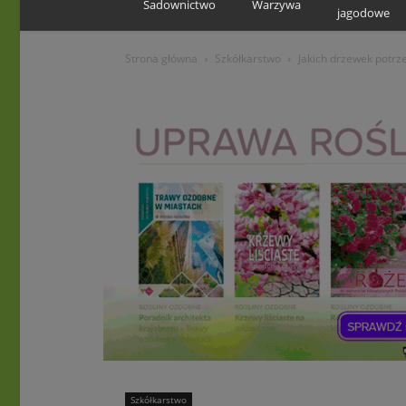
Sadownictwo
Warzywa
jagodowe
Strona główna
Szkółkarstwo
Jakich drzewek potrz
Szkółkarstwo