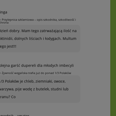
inga
n
Przylepnica szklarniowa – opis szkodnika, szkodliwość i
chrona
Dzień dobry. Mam tego zatrważającą ilość na
aktinidii, dolnych liściach i łodygach. Multum
ego jest!!!
olejna garść dupereli dla młodych imbecyli
n
Żywność wegańska trafia już do ponad 1/3 Polaków
1/3 Polaków je chleb, ziemniaki, owoce,
warzywa, pije wodę z butelek, studni lub
kranu? Co
grodnik - amator