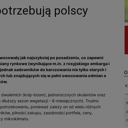
otrzebują polscy
owocowały jak najszybciej po posadzeniu, co zapewni
iany rynkowe (wynikające m.in. z rosyjskiego embarga i
ednak sadowników do karczowania nie tylko starych i
O
ch lub znajdujących się w pełni owocowania odmian o
ców.
K
o
dwuletnich (knip-boom), jednorocznych okulantów oraz
 dłuższy sezon wegetacji – 8-miesięcznych). Trudno
zapotrzebowaniu, ponieważ zależy on od wielu różnych
ków, pilności zakupu, zasobności portfela, ceny,
zy mikroklimatu.