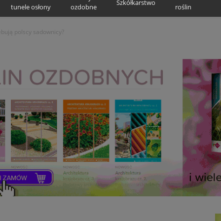
Szkółkarstwo
tunele osłony
ozdobne
roślin
ebują polscy sadownicy?