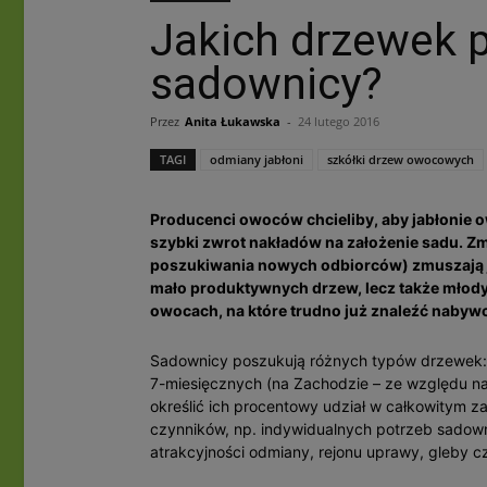
Jakich drzewek p
sadownicy?
Przez
Anita Łukawska
-
24 lutego 2016
TAGI
odmiany jabłoni
szkółki drzew owocowych
Producenci owoców chcieliby, aby jabłonie 
szybki zwrot nakładów na założenie sadu. Zm
poszukiwania nowych odbiorców) zmuszają j
mało produktywnych drzew, lecz także młody
owocach, na które trudno już znaleźć nabyw
Sadownicy poszukują różnych typów drzewek: 
7-miesięcznych (na Zachodzie – ze względu na
określić ich procentowy udział w całkowitym 
czynników, np. indywidualnych potrzeb sadowni
atrakcyjności odmiany, rejonu uprawy, gleby c