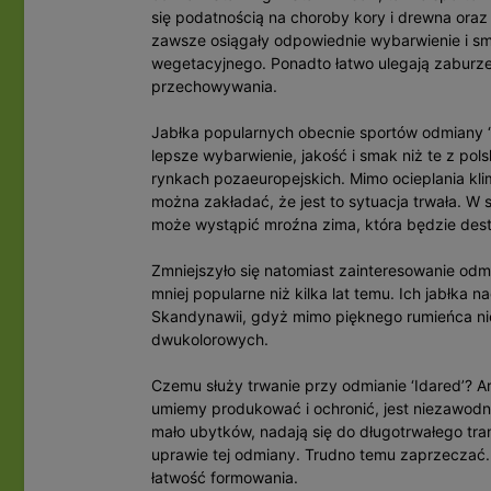
się podatnością na choroby kory i drewna ora
zawsze osiągały odpowiednie wybarwienie i s
wegetacyjnego. Ponadto łatwo ulegają zaburzen
przechowywania.
Jabłka popularnych obecnie sportów odmiany 
lepsze wybarwienie, jakość i smak niż te z po
rynkach pozaeuropejskich. Mimo ocieplania kl
można zakładać, że jest to sytuacja trwała. W s
może wystąpić mroźna zima, która będzie destr
Zmniejszyło się natomiast zainteresowanie odmian
mniej popularne niż kilka lat temu. Ich jabłka 
Skandynawii, gdyż mimo pięknego rumieńca nie 
dwukolorowych.
Czemu służy trwanie przy odmianie ‘Idared’? A
umiemy produkować i ochronić, jest niezawodn
mało ubytków, nadają się do długotrwałego tra
uprawie tej odmiany. Trudno temu zaprzeczać.
łatwość formowania.