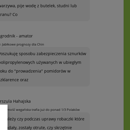
warzywa, pije wodę z butelek, studni lub
kranu? Co
grodnik - amator
n
Jabłkowe prognozy dla Chin
Poszukuję sposobu zabezpieczenia sznurków
polipropylenowych używanych w ubiegłym
roku do "prowadzenia" pomidorów w
szklarence oraz
rszula Hahajska
n
Żywność wegańska trafia już do ponad 1/3 Polaków
To zależy czy podczas uprawy robaczki które
ją zjadały, zostały otrute, czy skrzętnie