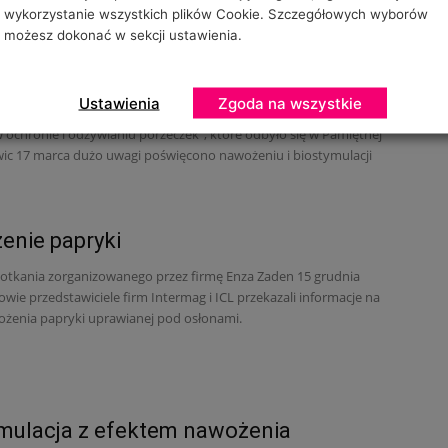
wykorzystanie wszystkich plików Cookie. Szczegółowych wyborów
możesz dokonać w sekcji ustawienia.
zka: nawożenie i biostymulacja na
Ustawienia
Zgoda na wszystkie
otkania dla plantatorów porzeczek czarnych „Najważniejsze
 ochronie i odżywianiu porzeczek”, które odbyło się w Pamiętnej
ewic 17 marca dużo uwagi poświęcono nawożeniu i biostymulacji
nie papryki
otkania zorganizowanego przez firmę Enza Zaden 15 grudnia
owie przedstawiciele firm Intermag i ICL przekazali informacje na
żenia papryki uprawianej pod osłonami.
mulacja z efektem nawożenia