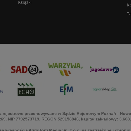
Książki
K
Ta
Akta rejestrowe przechowywane w Sądzie Rejonowym Poznań - Nowe
69, NIP 7792573719, REGON 529158846, kapitał zakładowy: 3.608
są własnością AgroHorti Media Sp. z o.o, są zastrzeżone i chron