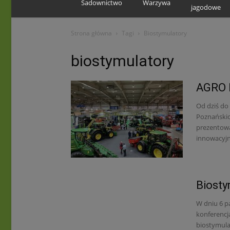
Sadownictwo
Warzywa
jagodowe
Strona główna
Tagi
Biostymulatory
biostymulatory
AGRO 
Od dziś do
Poznańskic
prezentowa
innowacyjny
Biost
W dniu 6 p
konferencj
biostymula