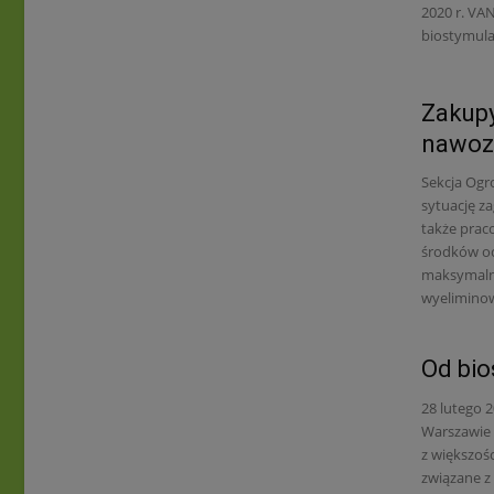
2020 r. VA
biostymula
Zakupy
nawozó
epide
Sekcja Og
sytuację z
także pra
środków oc
maksymalny
wyelimino
Od bio
28 lutego 
Warszawie 
z większoś
związane z