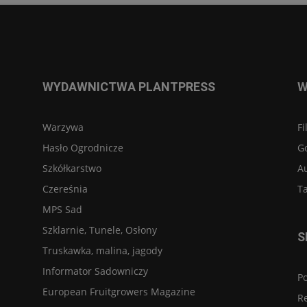
WYDAWNICTWA PLANTPRESS
W
Warzywa
Fi
Hasło Ogrodnicze
G
Szkółkarstwo
A
Czereśnia
Ta
MPS Sad
Szklarnie, Tunele, Osłony
S
Truskawka, malina, jagody
Informator Sadowniczy
Po
European Fruitgrowers Magazine
R