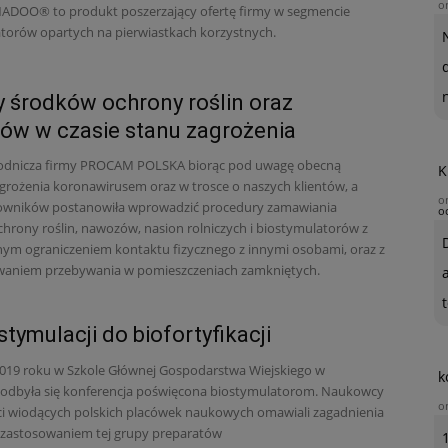
o
NADOO® to produkt poszerzający ofertę firmy w segmencie
torów opartych na pierwiastkach korzystnych.
 środków ochrony roślin oraz
w w czasie stanu zagrożenia
miologicznego
rodnicza firmy PROCAM POLSKA biorąc pod uwagę obecną
K
agrożenia koronawirusem oraz w trosce o naszych klientów, a
o
cowników postanowiła wprowadzić procedury zamawiania
o
hrony roślin, nawozów, nasion rolniczych i biostymulatorów z
m ograniczeniem kontaktu fizycznego z innymi osobami, oraz z
waniem przebywania w pomieszczeniach zamkniętych.
t
stymulacji do biofortyfikacji
2019 roku w Szkole Głównej Gospodarstwa Wiejskiego w
k
odbyła się konferencja poświęcona biostymulatorom. Naukowcy
o
ci wiodących polskich placówek naukowych omawiali zagadnienia
 zastosowaniem tej grupy preparatów