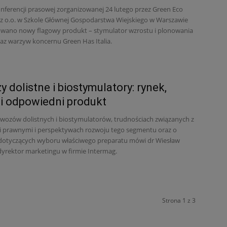
nferencji prasowej zorganizowanej 24 lutego przez Green Eco
 z o.o. w Szkole Głównej Gospodarstwa Wiejskiego w Warszawie
wano nowy flagowy produkt – stymulator wzrostu i plonowania
z warzyw koncernu Green Has Italia.
 dolistne i biostymulatory: rynek,
i odpowiedni produkt
wozów dolistnych i biostymulatorów, trudnościach związanych z
i prawnymi i perspektywach rozwoju tego segmentu oraz o
dotyczących wyboru właściwego preparatu mówi dr Wiesław
 dyrektor marketingu w firmie Intermag.
Strona 1 z 3