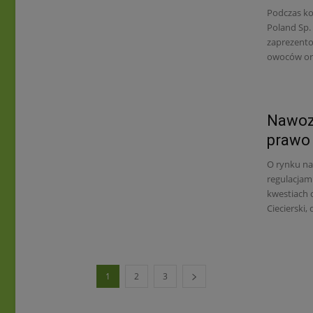
Podczas ko
Poland Sp.
zaprezento
owoców ora
Nawozy
prawo 
O rynku na
regulacjam
kwestiach 
Ciecierski,
1
2
3