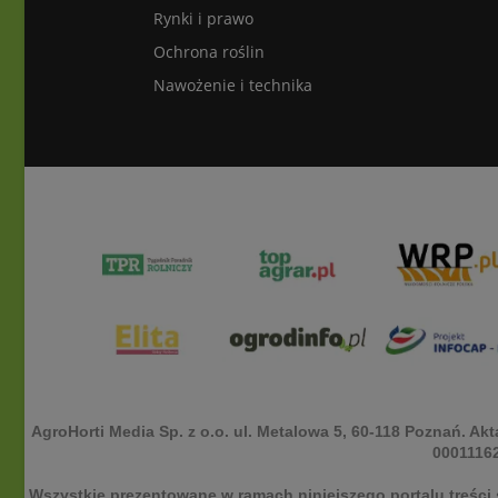
Rynki i prawo
Ochrona roślin
Nawożenie i technika
AgroHorti Media Sp. z o.o. ul. Metalowa 5, 60-118 Poznań. 
00011162
Wszystkie prezentowane w ramach niniejszego portalu treści 