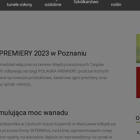
Szkółkarstwo
tunele osłony
ozdobne
roślin
PREMIERY 2023 w Poznaniu
 niedzieli włącznie na terenie Międzynarodowych Targów
h odbywają się targi POLAGRA PREMIERY, podczas których
ne są nowości produktowe, światowe agro premiery oraz
 sprzęt rolniczy.
ymulująca moc wanadu
O
aździernika w Centrum Nauki Kopernik w Warszawie odbyła się
a prasowa firmy INTERMAG, na której zaprezentowano nowy
K
tor oparty na wanadzie. Będzie on wprowadzony na rynek w