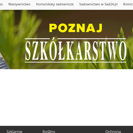
ss
Warzywnictwo
Komunikaty sadownicze
Sadownictwo w Sad24.pl
Rolni
Szklarnie
Rośliny
Ochrona