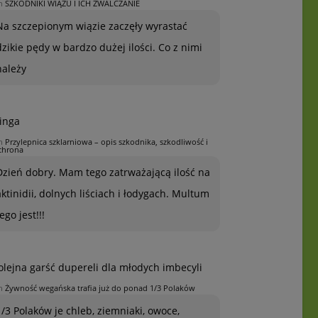
n
SZKODNIKI WIĄZU I ICH ZWALCZANIE
Na szczepionym wiązie zaczęły wyrastać
dzikie pędy w bardzo dużej ilości. Co z nimi
należy
inga
n
Przylepnica szklarniowa – opis szkodnika, szkodliwość i
chrona
Dzień dobry. Mam tego zatrważającą ilość na
aktinidii, dolnych liściach i łodygach. Multum
ego jest!!!
olejna garść dupereli dla młodych imbecyli
n
Żywność wegańska trafia już do ponad 1/3 Polaków
1/3 Polaków je chleb, ziemniaki, owoce,