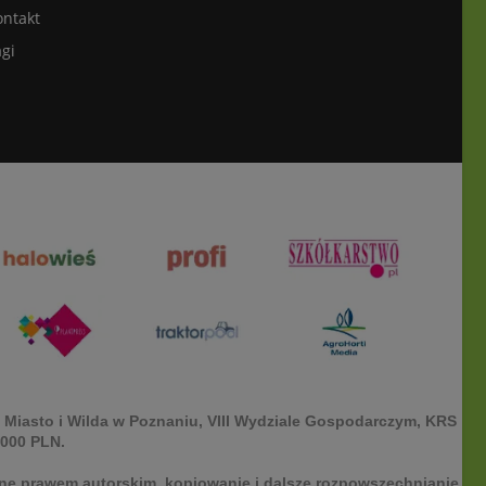
ontakt
gi
 Miasto i Wilda w Poznaniu, VIII Wydziale Gospodarczym, KRS
.000 PLN.
ione prawem autorskim, kopiowanie i dalsze rozpowszechnianie