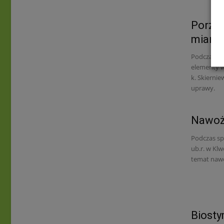
Porzec
miarę
Podczas sp
elementy w
k. Skierni
uprawy.
Nawoże
Podczas sp
ub.r. w Klw
temat nawo
Biosty