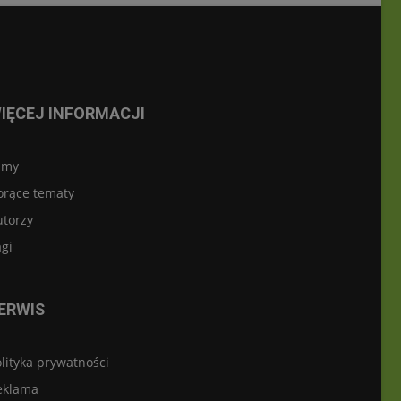
IĘCEJ INFORMACJI
lmy
orące tematy
utorzy
gi
ERWIS
lityka prywatności
eklama