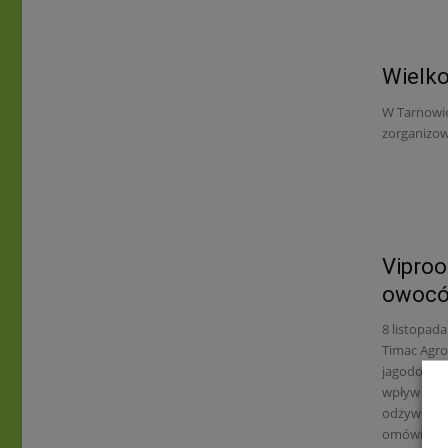
Wielk
W Tarnowi
zorganizow
Vipro
owoców
8 listopad
Timac Agro
jagodowych
wpływ bios
odżywiania
omówienie 