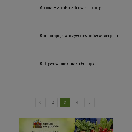
Aronia – źródło zdrowia i urody
Konsumpcja warzyw i owoców w sierpniu
Kultywowanie smaku Europy
2
3
4