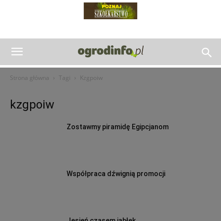
Strona główna
Tagi
Kzgpoiw
kzgpoiw
Zostawmy piramidę Egipcjanom
Współpraca dźwignią promocji
Jesień czasem jabłek