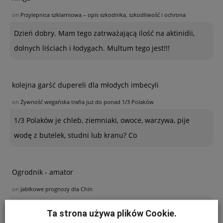
on
Przylepnica szklarniowa – opis szkodnika, szkodliwość i ochrona
Dzień dobry. Mam tego zatrważającą ilość na aktinidii,
dolnych liściach i łodygach. Multum tego jest!!!
kolejna garść dupereli dla młodych imbecyli
on
Żywność wegańska trafia już do ponad 1/3 Polaków
1/3 Polaków je chleb, ziemniaki, owoce, warzywa, pije
wodę z butelek, studni lub kranu? Co
Ogrodnik - amator
on
Jabłkowe prognozy dla Chin
Poszukuję sposobu zabezpieczenia sznurków
Ta strona używa plików Cookie.
polipropylenowych używanych w ubiegłym roku do