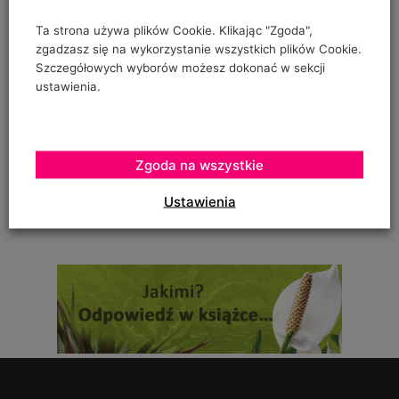
"prowadzenia" pomidorów w szklarence oraz
Ta strona używa plików Cookie. Klikając "Zgoda",
zgadzasz się na wykorzystanie wszystkich plików Cookie.
Szczegółowych wyborów możesz dokonać w sekcji
ustawienia.
Urszula Hahajska
on
Żywność wegańska trafia już do ponad 1/3 Polaków
To zależy czy podczas uprawy robaczki które ją zjadały,
Zgoda na wszystkie
zostały otrute, czy skrzętnie zebrane i
Ustawienia