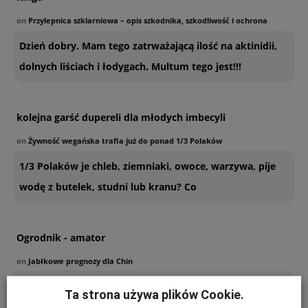
on
Przylepnica szklarniowa – opis szkodnika, szkodliwość i ochrona
Dzień dobry. Mam tego zatrważającą ilość na aktinidii,
dolnych liściach i łodygach. Multum tego jest!!!
kolejna garść dupereli dla młodych imbecyli
on
Żywność wegańska trafia już do ponad 1/3 Polaków
1/3 Polaków je chleb, ziemniaki, owoce, warzywa, pije
wodę z butelek, studni lub kranu? Co
Ogrodnik - amator
on
Jabłkowe prognozy dla Chin
Poszukuję sposobu zabezpieczenia sznurków
Ta strona używa plików Cookie.
polipropylenowych używanych w ubiegłym roku do