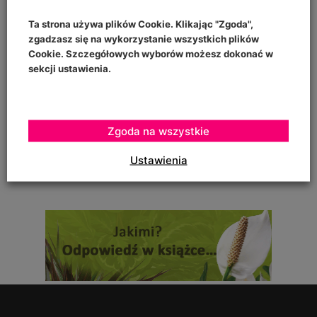
"prowadzenia" pomidorów w szklarence oraz
Ta strona używa plików Cookie. Klikając "Zgoda",
zgadzasz się na wykorzystanie wszystkich plików
Cookie. Szczegółowych wyborów możesz dokonać w
sekcji ustawienia.
Urszula Hahajska
on
Żywność wegańska trafia już do ponad 1/3 Polaków
To zależy czy podczas uprawy robaczki które ją zjadały,
Zgoda na wszystkie
zostały otrute, czy skrzętnie zebrane i
Ustawienia