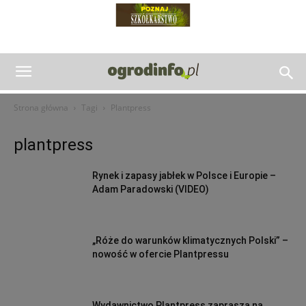
Strona główna
Tagi
Plantpress
plantpress
Rynek i zapasy jabłek w Polsce i Europie –
Adam Paradowski (VIDEO)
„Róże do warunków klimatycznych Polski” –
nowość w ofercie Plantpressu
Wydawnictwo Plantpress zaprasza na