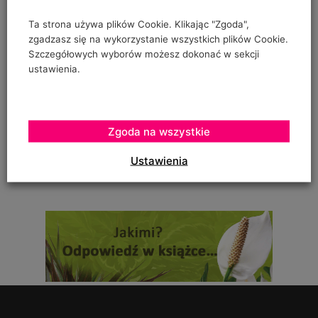
"prowadzenia" pomidorów w szklarence oraz
Ta strona używa plików Cookie. Klikając "Zgoda",
zgadzasz się na wykorzystanie wszystkich plików Cookie.
Szczegółowych wyborów możesz dokonać w sekcji
ustawienia.
Urszula Hahajska
on
Żywność wegańska trafia już do ponad 1/3 Polaków
To zależy czy podczas uprawy robaczki które ją zjadały,
Zgoda na wszystkie
zostały otrute, czy skrzętnie zebrane i
Ustawienia