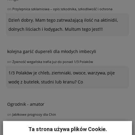
on
Przylepnica szklarniowa – opis szkodnika, szkodliwość i ochrona
Dzień dobry. Mam tego zatrważającą ilość na aktinidii,
dolnych liściach i łodygach. Multum tego jest!!!
kolejna garść dupereli dla młodych imbecyli
on
Żywność wegańska trafia już do ponad 1/3 Polaków
1/3 Polaków je chleb, ziemniaki, owoce, warzywa, pije
wodę z butelek, studni lub kranu? Co
Ogrodnik - amator
on
Jabłkowe prognozy dla Chin
Poszukuję sposobu zabezpieczenia sznurków
Ta strona używa plików Cookie.
polipropylenowych używanych w ubiegłym roku do