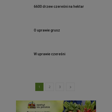
6600 drzew czereśni na hektar
O uprawie grusz
W uprawie czereśni
1
2
3