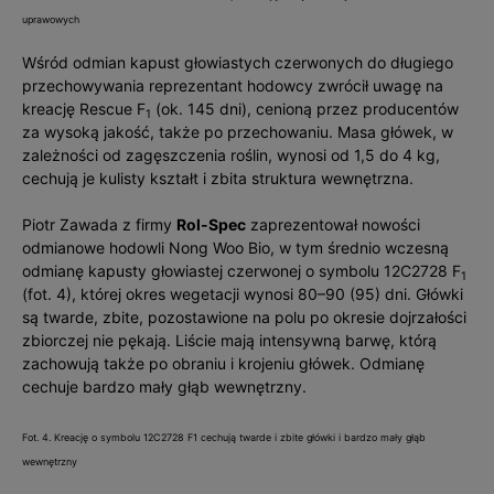
uprawowych
Wśród odmian kapust głowiastych czerwonych do długiego
przechowywania reprezentant hodowcy zwrócił uwagę na
kreację Rescue F
(ok. 145 dni), cenioną przez producentów
1
za wysoką jakość, także po przechowaniu. Masa główek, w
zależności od zagęszczenia roślin, wynosi od 1,5 do 4 kg,
cechują je kulisty kształt i zbita struktura wewnętrzna.
Piotr Zawada z firmy
Rol-Spec
zaprezentował nowości
odmianowe hodowli Nong Woo Bio, w tym średnio wczesną
odmianę kapusty głowiastej czerwonej o symbolu 12C2728 F
1
(fot. 4), której okres wegetacji wynosi 80–90 (95) dni. Główki
są twarde, zbite, pozostawione na polu po okresie dojrzałości
zbiorczej nie pękają. Liście mają intensywną barwę, którą
zachowują także po obraniu i krojeniu główek. Odmianę
cechuje bardzo mały głąb wewnętrzny.
Fot. 4. Kreację o symbolu 12C2728 F1 cechują twarde i zbite główki i bardzo mały głąb
wewnętrzny