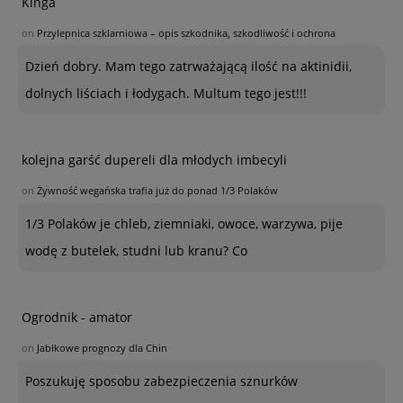
Kinga
on
Przylepnica szklarniowa – opis szkodnika, szkodliwość i ochrona
Dzień dobry. Mam tego zatrważającą ilość na aktinidii,
dolnych liściach i łodygach. Multum tego jest!!!
kolejna garść dupereli dla młodych imbecyli
on
Żywność wegańska trafia już do ponad 1/3 Polaków
1/3 Polaków je chleb, ziemniaki, owoce, warzywa, pije
wodę z butelek, studni lub kranu? Co
Ogrodnik - amator
on
Jabłkowe prognozy dla Chin
Poszukuję sposobu zabezpieczenia sznurków