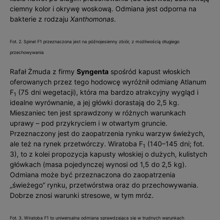
ciemny kolor i okrywę woskową. Odmiana jest odporna na
bakterie z rodzaju
Xanthomonas
.
Fot. 2. Spinel F1 przeznaczona jest na późnojesienny zbiór, z możliwością długiego
przechowywania
Rafał Żmuda z firmy
Syngenta
spośród kapust włoskich
oferowanych przez tego hodowcę wyróżnił odmianę Atlanum
F
(75 dni wegetacji), która ma bardzo atrakcyjny wygląd i
1
idealne wyrównanie, a jej główki dorastają do 2,5 kg.
Mieszaniec ten jest sprawdzony w różnych warunkach
uprawy – pod przykryciem i w otwartym gruncie.
Przeznaczony jest do zaopatrzenia rynku warzyw świeżych,
ale też na rynek przetwórczy. Wiratoba F
(140–145 dni; fot.
1
3), to z kolei propozycja kapusty włoskiej o dużych, kulistych
główkach (masa pojedynczej wynosi od 1,5 do 2,5 kg).
Odmiana może być przeznaczona do zaopatrzenia
„świeżego” rynku, przetwórstwa oraz do przechowywania.
Dobrze znosi warunki stresowe, w tym mróz.
Fot. 3. Wiratoba F1 to uniwersalna odmiana sprawdzająca się w trudnych warunkach