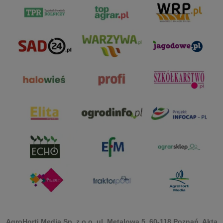
AgroHorti Media Sp. z o.o. ul. Metalowa 5, 60-118 Poznań. Akta