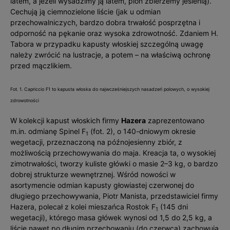
latem, a jeżeli wysadzimy ją latem, plon zbierzemy jesienią).
Cechują ją ciemnozielone liście (jak u odmian
przechowalniczych, bardzo dobra trwałość posprzętna i
odporność na pękanie oraz wysoka zdrowotność. Zdaniem H.
Tabora w przypadku kapusty włoskiej szczególną uwagę
należy zwrócić na lustracje, a potem – na właściwą ochronę
przed mączlikiem.
Fot. 1. Capriccio F1 to kapusta włoska do najwcześniejszych nasadzeń polowych, o wysokiej
zdrowotności
W kolekcji kapust włoskich firmy
Hazera
zaprezentowano
m.in. odmianę Spinel F
(fot. 2), o 140-dniowym okresie
1
wegetacji, przeznaczoną na późnojesienny zbiór, z
możliwością przechowywania do maja. Kreacja ta, o wysokiej
zimotrwałości, tworzy kuliste główki o masie 2–3 kg, o bardzo
dobrej strukturze wewnętrznej. Wśród nowości w
asortymencie odmian kapusty głowiastej czerwonej do
długiego przechowywania, Piotr Manista, przedstawiciel firmy
Hazera, polecał z kolei mieszańca Rostok F
(145 dni
1
wegetacji), którego masa główek wynosi od 1,5 do 2,5 kg, a
liście nawet po długim przechowaniu (do czerwca) zachowują