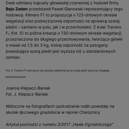
Dwie odmiany kapusty głowiastej czerwonej z hodowli firmy
Bejo Zaden
przedstawił Paweł Glanowski reprezentujący tego
hodowcę. Klimaro F1 to propozycja o 123-dniowym okresie
wegetacji oraz podwyższonej odporności na sprawcę szarej
pleśni – zarówno w polu, jak i w przechowalni. Z kolei Travero
F
(fot. 5) to późna kreacja o 130-dniowym okresie wegetacji,
1
przeznaczona do długiego przechowywania, tworząca główki
o masie od 1,5 do 3 kg, której odporność na patogeny
powodujące szarą pleśń jest wyższa niż u standardowych
odmian.
Fot. 5. Travero F1 odznacza się wysoką odpornością na szarą pleśń podczas długiego
przechowywania
Joanna Klepacz-Baniak
Fot. J. Klepacz-Baniak
Widoczne na fotografiach uszkodzenia roślin powstały na
skutek lipcowego gradobicia w rejonie Charsznicy
Artykuł pochodzi z numeru 2/2017 „Hasła Ogrodniczego”