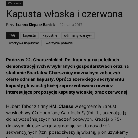
Warzywa
Kapusta włoska i czerwona
Przez
Joanna Klepacz-Baniak
-
12 marca 2017
TAGI
kapusta
kapustne
odmiany warzyw
warzywa kapustne
warzywa polowe
Podczas 22. Charsznickich Dni Kapusty na poletkach
demonstracyjnych w wybranych gospodarstwach oraz na
stadionie Spartak w Charsznicy można było zobaczyć
ofertę odmian kapusty. Oprócz szerokiego asortymentu
kapusty głowiastej białej zaprezentowano również
interesujące propozycje kapusty włoskiej oraz czerwonej.
Hubert Tabor z firmy
HM. Clause
w segmencie kapust
włoskich wyróżnił odmianę Capriccio F
(fot. 1), polecając ją
1
do najwcześniejszych nasadzeń polowych. Kreacja o 75-
dniowym okresie wegetacji nadaje się do nasadzeń
sekwencyjnych (tzn. posadziwszy ją wiosną, plon uzyskamy