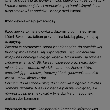
Chętnie dodaję ją do jednej z moich ulubionych gęstych zup –
kremu z pieczonej dyni i marchwi z grzybami leśnymi. Istna
fuzja smaków i zapachów
– dodaje szef kuchni.
Rzodkiewka – na piękne włosy
Rzodkiewka to mała główka z dużymi, długimi i jędrnymi
liśćmi. Swoim kształtem przypomina ludzką głowę z bujną
czupryną.
Zawarta w rzodkiewce siarka jest niezbędna do prawidłowej
budowy włóka włosa. Jej odpowiednia ilość w diecie ma
wpływ na kondycję i wygląd włosów. Rzodkiewki są również
źródłem witamin C, B6, kwasu foliowego oraz składników
mineralnych – potasu, miedzi, manganu i żelaza, które
umożliwiają prawidłową budowę i funkcjonowanie cebulek
włosa
– mówi dietetyczka.
Polecam dodać rzodkiewkę do chłodnika z ogórka z miętą i
domową grzanką. Nie tylko będzie pięknie wyglądać, ale
również pysznie smakować
– twierdzi Marcin Budynek,
ambasador kampanii.
Informacja prasowa Ogólnopolska kampania informacyjno-