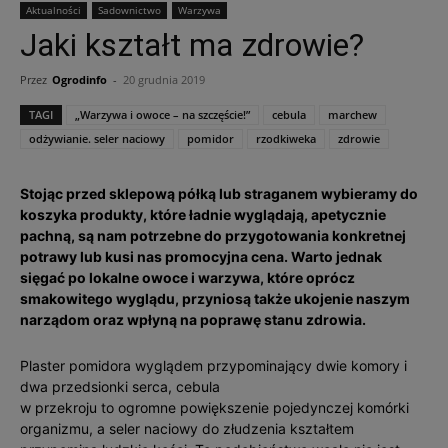
Aktualności
Sadownictwo
Warzywa
Jaki kształt ma zdrowie?
Przez
Ogrodinfo
-
20 grudnia 2019
TAGI
„Warzywa i owoce – na szczęście!”
cebula
marchew
odżywianie. seler naciowy
pomidor
rzodkiweka
zdrowie
Stojąc przed sklepową półką lub straganem wybieramy do
koszyka produkty, które ładnie wyglądają, apetycznie
pachną, są nam potrzebne do przygotowania konkretnej
potrawy lub kusi nas promocyjna cena. Warto jednak
sięgać po lokalne owoce i warzywa, które oprócz
smakowitego wyglądu, przyniosą także ukojenie naszym
narządom oraz wpłyną na poprawę stanu zdrowia.
Plaster pomidora wyglądem przypominający dwie komory i
dwa przedsionki serca, cebula
w przekroju to ogromne powiększenie pojedynczej komórki
organizmu, a seler naciowy do złudzenia kształtem