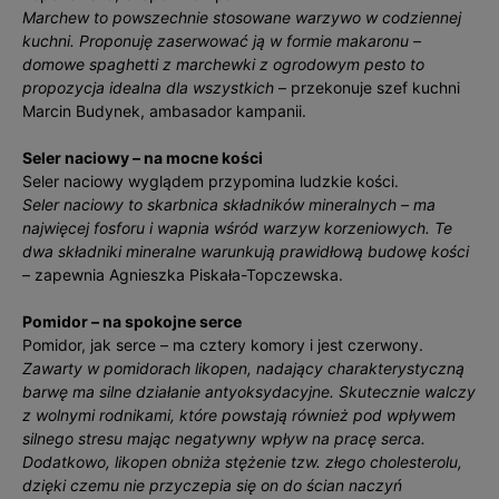
Marchew to powszechnie stosowane warzywo w codziennej
kuchni. Proponuję zaserwować ją w formie makaronu –
domowe spaghetti z marchewki z ogrodowym pesto to
propozycja idealna dla wszystkich
– przekonuje szef kuchni
Marcin Budynek, ambasador kampanii.
Seler naciowy – na mocne kości
Seler naciowy wyglądem przypomina ludzkie kości.
Seler naciowy to skarbnica składników mineralnych – ma
najwięcej fosforu i wapnia wśród warzyw korzeniowych. Te
dwa składniki mineralne warunkują prawidłową budowę kości
– zapewnia Agnieszka Piskała-Topczewska.
Pomidor – na spokojne serce
Pomidor, jak serce – ma cztery komory i jest czerwony.
Zawarty w pomidorach likopen, nadający charakterystyczną
barwę ma silne działanie antyoksydacyjne. Skutecznie walczy
z wolnymi rodnikami, które powstają również pod wpływem
silnego stresu mając negatywny wpływ na pracę serca.
Dodatkowo, likopen obniża stężenie tzw. złego cholesterolu,
dzięki czemu nie przyczepia się on do ścian naczyń