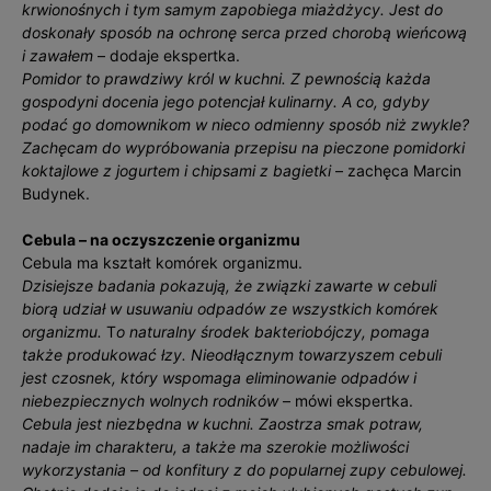
krwionośnych i tym samym zapobiega miażdżycy. Jest do
doskonały sposób na ochronę serca przed chorobą wieńcową
i zawałem
– dodaje ekspertka.
Pomidor to prawdziwy król w kuchni. Z pewnością każda
gospodyni docenia jego potencjał kulinarny. A co, gdyby
podać go domownikom w nieco odmienny sposób niż zwykle?
Zachęcam do wypróbowania przepisu na pieczone pomidorki
koktajlowe z jogurtem i chipsami z bagietki
– zachęca Marcin
Budynek.
Cebula – na oczyszczenie organizmu
Cebula ma kształt komórek organizmu.
Dzisiejsze badania pokazują, że związki zawarte w cebuli
biorą udział w usuwaniu odpadów ze wszystkich komórek
organizmu.
T
o naturalny środek bakteriobójczy, pomaga
także produkować łzy. Nieodłącznym towarzyszem cebuli
jest czosnek, który wspomaga eliminowanie odpadów i
niebezpiecznych wolnych rodników
– mówi ekspertka.
Cebula jest niezbędna w kuchni. Zaostrza smak potraw,
nadaje im charakteru, a także ma szerokie możliwości
wykorzystania – od konfitury z do popularnej zupy cebulowej.