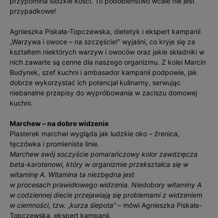
przypomina ludzkie kości. To podobieństwo wcale nie jest
przypadkowe!
Agnieszka Piskała-Topczewska, dietetyk i ekspert kampanii
„Warzywa i owoce – na szczęście!” wyjaśni, co kryje się za
kształtem niektórych warzyw i owoców oraz jakie składniki w
nich zawarte są cenne dla naszego organizmu. Z kolei Marcin
Budynek, szef kuchni i ambasador kampanii podpowie, jak
dobrze wykorzystać ich potencjał kulinarny, serwując
niebanalne przepisy do wypróbowania w zaciszu domowej
kuchni.
Marchew – na dobre widzenie
Plasterek marchwi wygląda jak ludzkie oko – źrenica,
tęczówka i promieniste linie.
Marchew swój soczyście pomarańczowy kolor zawdzięcza
beta-karotenowi, który w organizmie przekształca się w
witaminę A. Witamina ta niezbędna jest
w procesach prawidłowego widzenia. Niedobory witaminy A
w codziennej diecie przejawiają się problemami z widzeniem
w ciemności, tzw. „kurza ślepota”
– mówi Agnieszka Piskała-
Topczewska, ekspert kampanii.