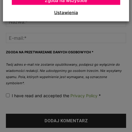
Zgoda na wszystkie
Ustawienia
ZGODA NA PRZETWARZANIE DANYCH OSOBOWYCH
*
Twój adres e-mail nie zostanie opublikowany, podajesz go wyłącznie do
wiadomości redakcji. Nie udostępnimy go osobom trzecim. Nie wysyłamy
spamu. Pola, których wypełnienie jest wymagane, są oznaczone
symbolem*.
I have read and accepted the
Privacy Policy
*