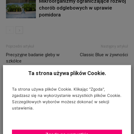
Mikroorganizmy ograniczające rozwój
chorób odglebowych w uprawie
pomidora
Poprzedni artykuł
Następny artykuł
Precyzyjne badanie gleby w
Classic Blue w żywności
szkółce
Ta strona używa plików Cookie.
ZOSTAW ODPOWIEDŹ
Ta strona używa plików Cookie. Klikając "Zgoda",
zgadzasz się na wykorzystanie wszystkich plików Cookie.
Szczegółowych wyborów możesz dokonać w sekcji
ustawienia.