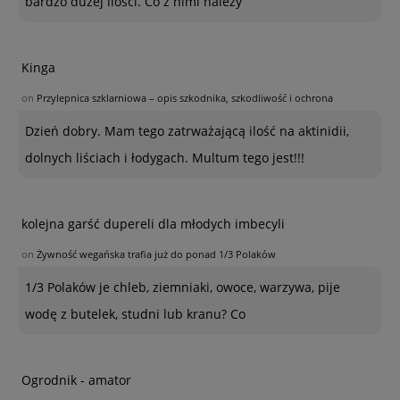
bardzo dużej ilości. Co z nimi należy
Kinga
on
Przylepnica szklarniowa – opis szkodnika, szkodliwość i ochrona
Dzień dobry. Mam tego zatrważającą ilość na aktinidii,
dolnych liściach i łodygach. Multum tego jest!!!
kolejna garść dupereli dla młodych imbecyli
on
Żywność wegańska trafia już do ponad 1/3 Polaków
1/3 Polaków je chleb, ziemniaki, owoce, warzywa, pije
wodę z butelek, studni lub kranu? Co
Ogrodnik - amator