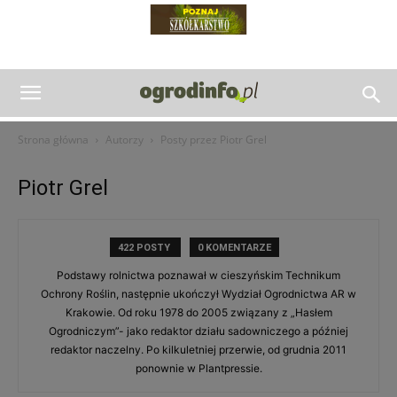
Strona główna
Autorzy
Posty przez Piotr Grel
Piotr Grel
422 POSTY
0 KOMENTARZE
Podstawy rolnictwa poznawał w cieszyńskim Technikum
Ochrony Roślin, następnie ukończył Wydział Ogrodnictwa AR w
Krakowie. Od roku 1978 do 2005 związany z „Hasłem
Ogrodniczym”- jako redaktor działu sadowniczego a później
redaktor naczelny. Po kilkuletniej przerwie, od grudnia 2011
ponownie w Plantpressie.