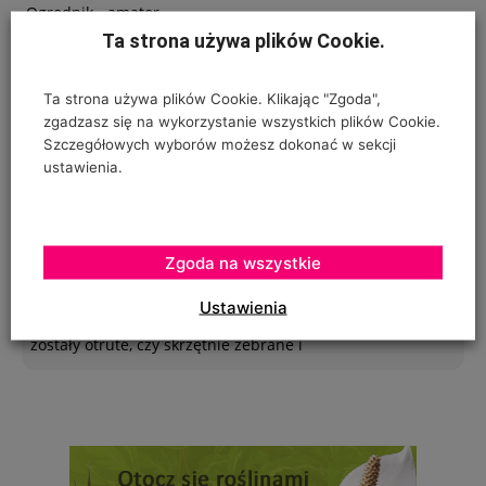
Ogrodnik - amator
Ta strona używa plików Cookie.
on
Jabłkowe prognozy dla Chin
Poszukuję sposobu zabezpieczenia sznurków
Ta strona używa plików Cookie. Klikając "Zgoda",
polipropylenowych używanych w ubiegłym roku do
zgadzasz się na wykorzystanie wszystkich plików Cookie.
Szczegółowych wyborów możesz dokonać w sekcji
"prowadzenia" pomidorów w szklarence oraz
ustawienia.
Urszula Hahajska
Zgoda na wszystkie
on
Żywność wegańska trafia już do ponad 1/3 Polaków
Ustawienia
To zależy czy podczas uprawy robaczki które ją zjadały,
zostały otrute, czy skrzętnie zebrane i