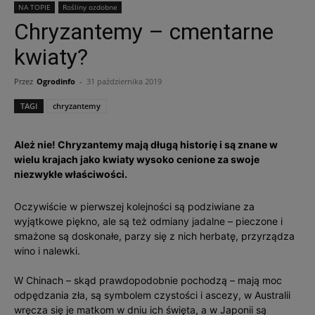
NA TOPIE
Rośliny ozdobne
Chryzantemy – cmentarne
kwiaty?
Przez
Ogrodinfo
-
31 października 2019
TAGI
chryzantemy
Ależ nie! Chryzantemy mają długą historię i są znane w
wielu krajach jako kwiaty wysoko cenione za swoje
niezwykłe właściwości.
Oczywiście w pierwszej kolejności są podziwiane za
wyjątkowe piękno, ale są też odmiany jadalne – pieczone i
smażone są doskonałe, parzy się z nich herbatę, przyrządza
wino i nalewki.
W Chinach – skąd prawdopodobnie pochodzą – mają moc
odpędzania zła, są symbolem czystości i ascezy, w Australii
wręcza się je matkom w dniu ich święta, a w Japonii są