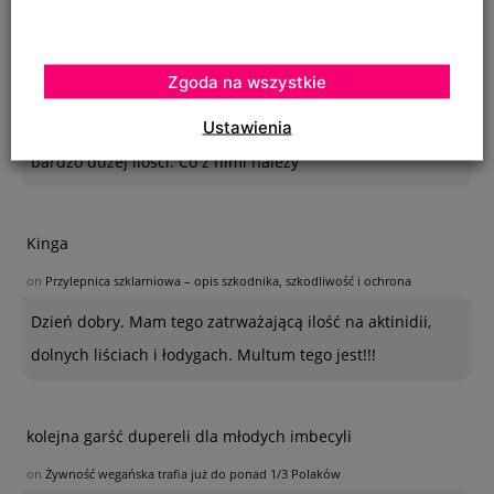
OSTATNIE KOMENTARZE
Krystyna
Zgoda na wszystkie
on
SZKODNIKI WIĄZU I ICH ZWALCZANIE
Ustawienia
Na szczepionym wiązie zaczęły wyrastać dzikie pędy w
bardzo dużej ilości. Co z nimi należy
Kinga
on
Przylepnica szklarniowa – opis szkodnika, szkodliwość i ochrona
Dzień dobry. Mam tego zatrważającą ilość na aktinidii,
dolnych liściach i łodygach. Multum tego jest!!!
kolejna garść dupereli dla młodych imbecyli
on
Żywność wegańska trafia już do ponad 1/3 Polaków